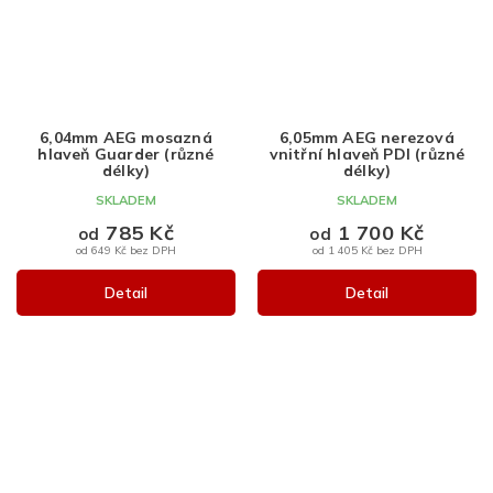
6,04mm AEG mosazná
6,05mm AEG nerezová
hlaveň Guarder (různé
vnitřní hlaveň PDI (různé
délky)
délky)
SKLADEM
SKLADEM
785 Kč
1 700 Kč
od
od
od 649 Kč bez DPH
od 1 405 Kč bez DPH
Detail
Detail