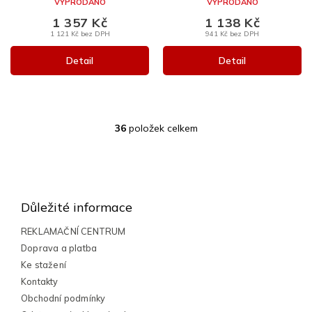
VYPRODÁNO
VYPRODÁNO
1 357 Kč
1 138 Kč
1 121 Kč bez DPH
941 Kč bez DPH
Detail
Detail
36
položek celkem
O
v
l
Z
á
á
d
a
p
Důležité informace
c
a
í
t
REKLAMAČNÍ CENTRUM
p
í
Doprava a platba
r
v
Ke stažení
k
Kontakty
y
Obchodní podmínky
v