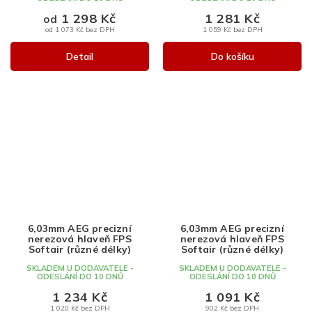
1 298 Kč
1 281 Kč
od
od 1 073 Kč bez DPH
1 059 Kč bez DPH
Detail
Do košíku
6,03mm AEG precizní
6,03mm AEG precizní
nerezová hlaveň FPS
nerezová hlaveň FPS
Softair (různé délky)
Softair (různé délky)
SKLADEM U DODAVATELE -
SKLADEM U DODAVATELE -
ODESLÁNÍ DO 10 DNŮ
ODESLÁNÍ DO 10 DNŮ
1 234 Kč
1 091 Kč
1 020 Kč bez DPH
902 Kč bez DPH