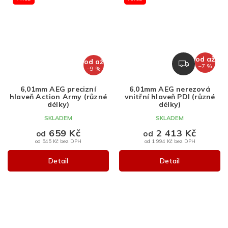
od
až
od
až
Z
–7 %
–9 %
D
A
6,01mm AEG precizní
6,01mm AEG nerezová
R
hlaveň Action Army (různé
vnitřní hlaveň PDI (různé
M
délky)
délky)
A
SKLADEM
SKLADEM
659 Kč
2 413 Kč
od
od
od 545 Kč bez DPH
od 1 994 Kč bez DPH
Detail
Detail