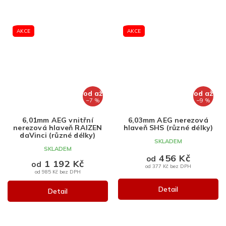
AKCE
AKCE
od
až
od
až
–7 %
–9 %
6,01mm AEG vnitřní
6,03mm AEG nerezová
nerezová hlaveň RAIZEN
hlaveň SHS (různé délky)
daVinci (různé délky)
SKLADEM
SKLADEM
456 Kč
od
1 192 Kč
od
od 377 Kč bez DPH
od 985 Kč bez DPH
Detail
Detail