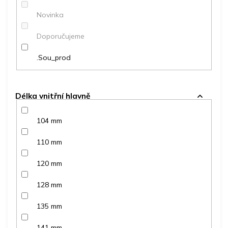
ů
Novinka
Doporučujeme
.Sou_prod
Délka vnitřní hlavně
104 mm
110 mm
120 mm
128 mm
135 mm
141 mm