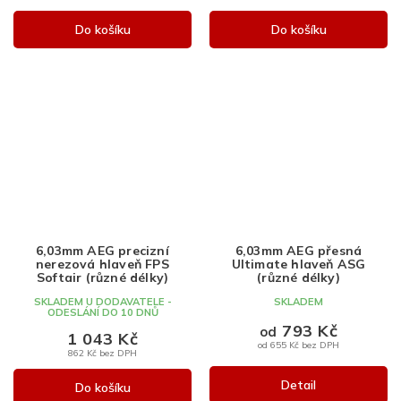
Do košíku
Do košíku
6,03mm AEG precizní
6,03mm AEG přesná
nerezová hlaveň FPS
Ultimate hlaveň ASG
Softair (různé délky)
(různé délky)
SKLADEM U DODAVATELE -
SKLADEM
ODESLÁNÍ DO 10 DNŮ
793 Kč
od
1 043 Kč
od 655 Kč bez DPH
862 Kč bez DPH
Detail
Do košíku