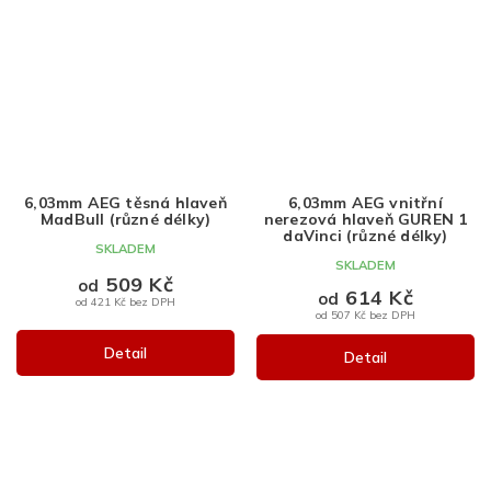
6,03mm AEG těsná hlaveň
6,03mm AEG vnitřní
MadBull (různé délky)
nerezová hlaveň GUREN 1
daVinci (různé délky)
SKLADEM
SKLADEM
509 Kč
od
614 Kč
od
od 421 Kč bez DPH
od 507 Kč bez DPH
Detail
Detail