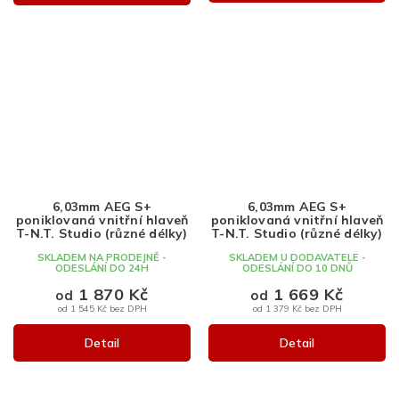
6,03mm AEG S+
6,03mm AEG S+
poniklovaná vnitřní hlaveň
poniklovaná vnitřní hlaveň
T-N.T. Studio (různé délky)
T-N.T. Studio (různé délky)
SKLADEM NA PRODEJNĚ -
SKLADEM U DODAVATELE -
ODESLÁNÍ DO 24H
ODESLÁNÍ DO 10 DNŮ
1 870 Kč
1 669 Kč
od
od
od 1 545 Kč bez DPH
od 1 379 Kč bez DPH
Detail
Detail