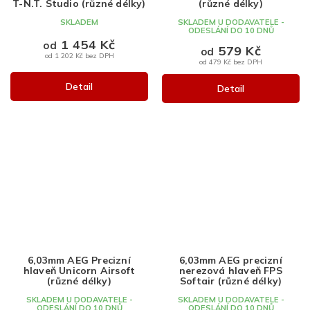
T-N.T. Studio (různé délky)
(různé délky)
SKLADEM
SKLADEM U DODAVATELE -
ODESLÁNÍ DO 10 DNŮ
1 454 Kč
od
579 Kč
od
od 1 202 Kč bez DPH
od 479 Kč bez DPH
Detail
Detail
6,03mm AEG Precizní
6,03mm AEG precizní
hlaveň Unicorn Airsoft
nerezová hlaveň FPS
(různé délky)
Softair (různé délky)
SKLADEM U DODAVATELE -
SKLADEM U DODAVATELE -
ODESLÁNÍ DO 10 DNŮ
ODESLÁNÍ DO 10 DNŮ