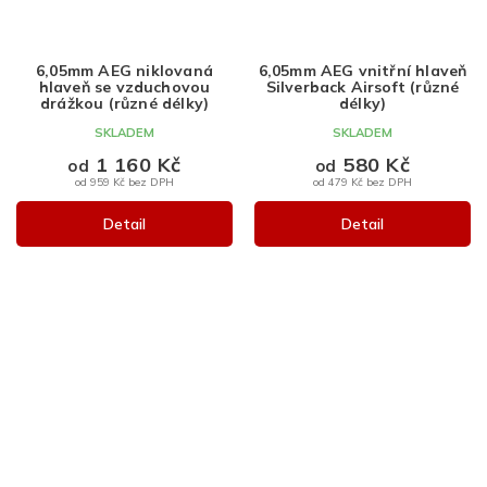
6,05mm AEG niklovaná
6,05mm AEG vnitřní hlaveň
hlaveň se vzduchovou
Silverback Airsoft (různé
drážkou (různé délky)
délky)
SKLADEM
SKLADEM
1 160 Kč
580 Kč
od
od
od 959 Kč bez DPH
od 479 Kč bez DPH
Detail
Detail