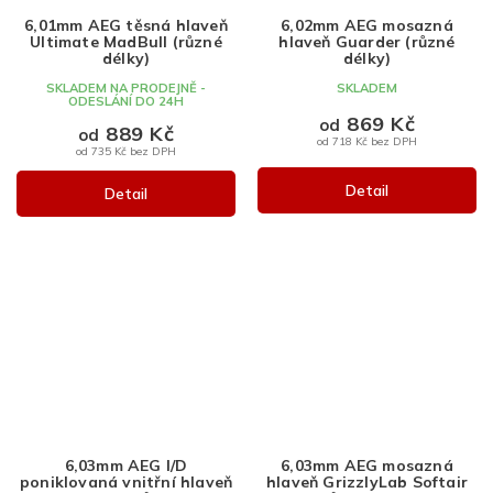
6,01mm AEG těsná hlaveň
6,02mm AEG mosazná
Ultimate MadBull (různé
hlaveň Guarder (různé
délky)
délky)
SKLADEM NA PRODEJNĚ -
SKLADEM
ODESLÁNÍ DO 24H
869 Kč
od
889 Kč
od
od 718 Kč bez DPH
od 735 Kč bez DPH
Detail
Detail
6,03mm AEG I/D
6,03mm AEG mosazná
poniklovaná vnitřní hlaveň
hlaveň GrizzlyLab Softair