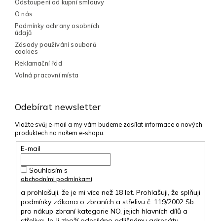
Odstoupení od kupní smlouvy
ý
p
O nás
i
Podmínky ochrany osobních
s
údajů
u
Zásady používání souborů
cookies
Reklamační řád
Volná pracovní místa
Odebírat newsletter
Vložte svůj e-mail a my vám budeme zasílat informace o nových
produktech na našem e-shopu.
E-mail
Souhlasím s
obchodními podmínkami
a prohlašuji, že je mi více než 18 let. Prohlašuji, že splňuji
podmínky zákona o zbraních a střelivu č. 119/2002 Sb.
pro nákup zbraní kategorie NO, jejich hlavních dílů a
střeliva. Je-li zboží odesíláno odlišnému adresátu,