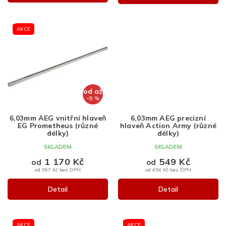
AKCE
od
až
–9 %
6,03mm AEG vnitřní hlaveň
6,03mm AEG precizní
EG Prometheus (různé
hlaveň Action Army (různé
délky)
délky)
SKLADEM
SKLADEM
1 170 Kč
549 Kč
od
od
od 967 Kč bez DPH
od 454 Kč bez DPH
Detail
Detail
AKCE
AKCE