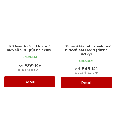
6,03mm AEG niklovaná
6,04mm AEG teflon-niklová
hlaveň SRC (různé délky)
hlaveň KM Head (různé
délky)
SKLADEM
SKLADEM
599 Kč
od
849 Kč
od
od 495 Kč bez DPH
od 702 Kč bez DPH
Detail
Detail