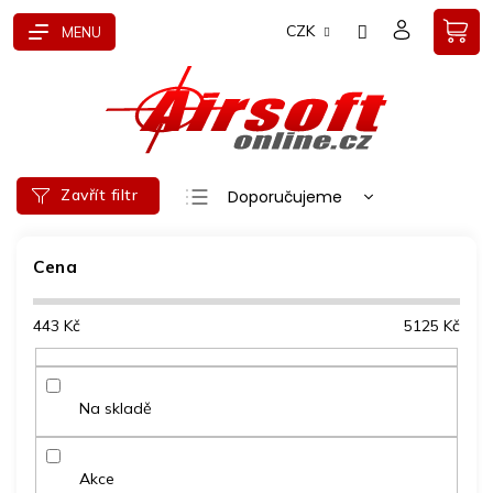
Přejít
CZK
na
obsah
Ř
Zavřít filtr
Doporučujeme
a
Nejlevnější
z
e
Cena
Nejdražší
n
Nejprodávanější
í
443
Kč
5125
Kč
p
Abecedně
r
o
d
Na skladě
u
k
t
Akce