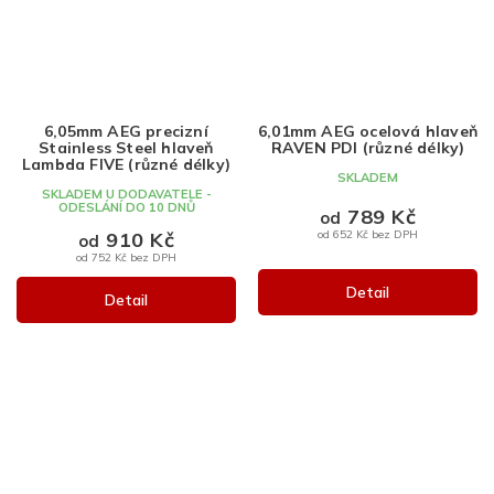
6,05mm AEG precizní
6,01mm AEG ocelová hlaveň
Stainless Steel hlaveň
RAVEN PDI (různé délky)
Lambda FIVE (různé délky)
SKLADEM
SKLADEM U DODAVATELE -
ODESLÁNÍ DO 10 DNŮ
789 Kč
od
910 Kč
od 652 Kč bez DPH
od
od 752 Kč bez DPH
Detail
Detail