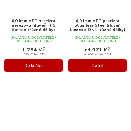
6,01mm AEG precizní
6,01mm AEG precizní
nerezová hlaveň FPS
Stainless Steel hlaveň
Softair (různé délky)
Lambda ONE (různé délky)
SKLADEM U DODAVATELE -
SKLADEM U DODAVATELE -
ODESLÁNÍ DO 10 DNŮ
ODESLÁNÍ DO 10 DNŮ
1 234 Kč
971 Kč
od
1 020 Kč bez DPH
od 802 Kč bez DPH
Do košíku
Detail