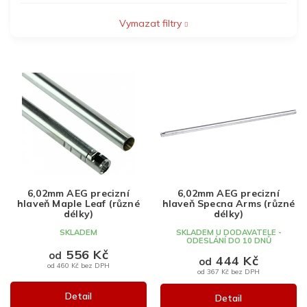
Vymazat filtry
V
ý
p
i
s
p
r
o
d
6,02mm AEG precizní
6,02mm AEG precizní
u
hlaveň Maple Leaf (různé
hlaveň Specna Arms (různé
k
délky)
délky)
t
SKLADEM
SKLADEM U DODAVATELE -
ODESLÁNÍ DO 10 DNŮ
ů
556 Kč
od
444 Kč
od
od 460 Kč bez DPH
od 367 Kč bez DPH
Detail
Detail