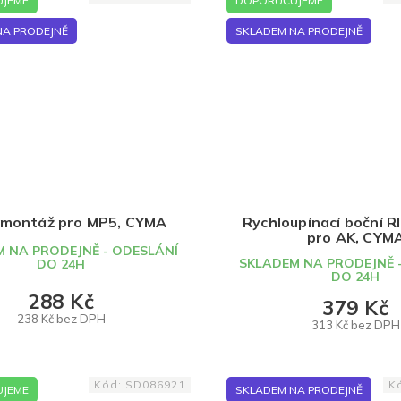
JEME
DOPORUČUJEME
NA PRODEJNĚ
SKLADEM NA PRODEJNĚ
 montáž pro MP5, CYMA
Rychloupínací boční 
pro AK, CYM
 NA PRODEJNĚ - ODESLÁNÍ
SKLADEM NA PRODEJNĚ 
DO 24H
DO 24H
288 Kč
379 Kč
238 Kč bez DPH
313 Kč bez DPH
DO KOŠÍKU
DO KOŠÍKU
Kód:
SD086921
K
JEME
SKLADEM NA PRODEJNĚ