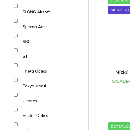
DOPORUČU
SKLADEM 
SLONG Airsoft
Specna Arms
SRC
STTi
Theta Optics
Nízká
SKLADEM
Tokyo Marui
Umarex
Vector Optics
DOPORUČU