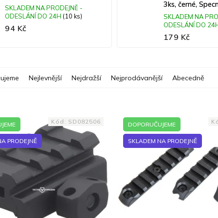
3ks, černé, Spe
SKLADEM NA PRODEJNĚ -
ODESLÁNÍ DO 24H
(10 ks)
SKLADEM NA PRO
ODESLÁNÍ DO 24
94 Kč
179 Kč
ujeme
Nejlevnější
Nejdražší
Nejprodávanější
Abecedně
Kód:
SD082506
K
JEME
DOPORUČUJEME
NA PRODEJNĚ
SKLADEM NA PRODEJNĚ