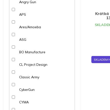
k
Angry Gun
t
ů
Krátká 
APS
1
SKLADEM
Ares/Amoeba
ASG
BO Manufacture
SKLADEM 
CL Project Design
Classic Army
CyberGun
CYMA