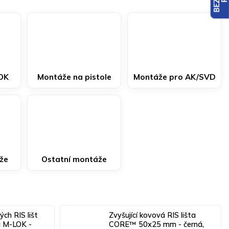
LOK
Montáže na pistole
Montáže pro AK/SVD
áže
Ostatní montáže
ch RIS lišt
Zvyšující kovová RIS lišta
a M-LOK -
CORE™ 50x25 mm - černá,