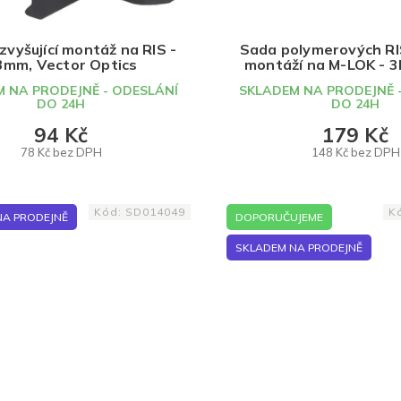
zvyšující montáž na RIS -
Sada polymerových RIS
3mm, Vector Optics
montáží na M-LOK - 3k
Specna Arm
 NA PRODEJNĚ - ODESLÁNÍ
SKLADEM NA PRODEJNĚ 
DO 24H
DO 24H
94 Kč
179 Kč
78 Kč bez DPH
148 Kč bez DPH
DO KOŠÍKU
DO KOŠÍKU
Kód:
SD014049
K
NA PRODEJNĚ
DOPORUČUJEME
SKLADEM NA PRODEJNĚ