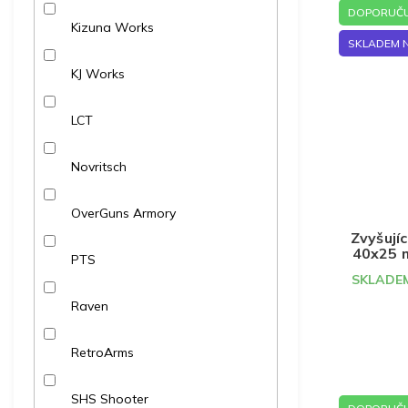
DOPORUČU
Kizuna Works
SKLADEM 
KJ Works
LCT
Novritsch
OverGuns Armory
Zvyšují
40x25 
PTS
SKLADEM
Raven
RetroArms
SHS Shooter