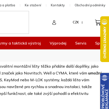
 a platba
Ke stažení
Kontakty
Obchodní podmínky
CZK
rmy a taktická výstroj
Výprodej
Servis
Spolup
kvalitní montážní lišty těžko přidáte další doplňky, jako
d značek jako Novritsch, Well a CYMA, které vám
umožní
 RIS, KeyMod nebo M-LOK systémy, každá lišta vám
sou navržené pro rychlou a snadnou instalaci, takže
pší funkčnost, ale také zvýší pohodlí a efektivitu