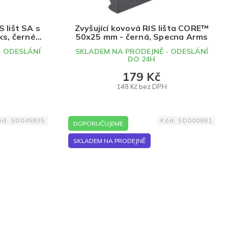
 lišt SA s
Zvyšující kovová RIS lišta CORE™
s, černé,
50x25 mm - černá, Specna Arms
s
- ODESLÁNÍ
SKLADEM NA PRODEJNĚ - ODESLÁNÍ
DO 24H
179 Kč
148 Kč bez DPH
DO KOŠÍKU
ód:
SD045835
Kód:
SD000861
DOPORUČUJEME
SKLADEM NA PRODEJNĚ