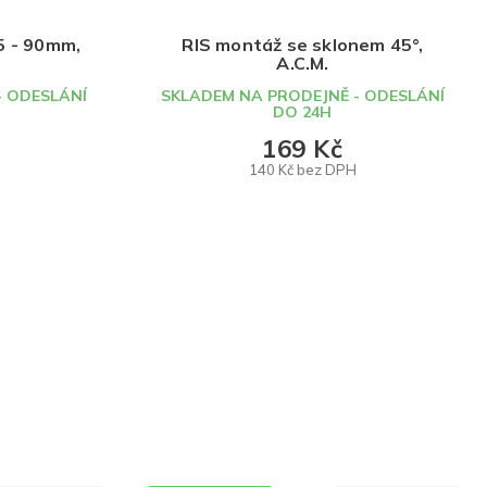
5 - 90mm,
RIS montáž se sklonem 45°,
A.C.M.
- ODESLÁNÍ
SKLADEM NA PRODEJNĚ - ODESLÁNÍ
DO 24H
169 Kč
140 Kč bez DPH
DO KOŠÍKU