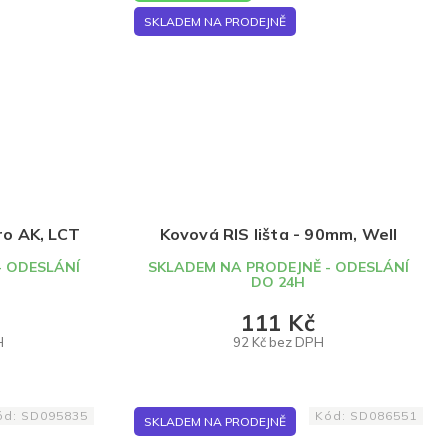
SKLADEM NA PRODEJNĚ
ro AK, LCT
Kovová RIS lišta - 90mm, Well
- ODESLÁNÍ
SKLADEM NA PRODEJNĚ - ODESLÁNÍ
DO 24H
111 Kč
H
92 Kč bez DPH
DO KOŠÍKU
ód:
SD095835
Kód:
SD086551
SKLADEM NA PRODEJNĚ