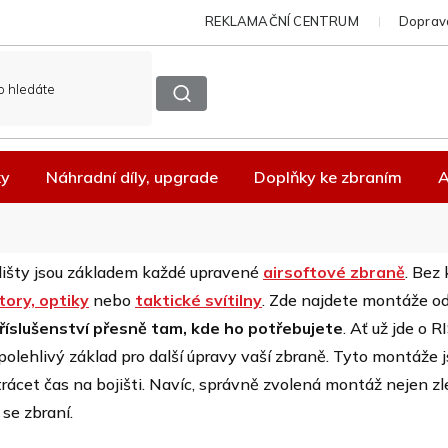
REKLAMAČNÍ CENTRUM
Doprava
ky
Náhradní díly, upgrade
Doplňky ke zbraním
A
lišty jsou základem každé upravené
airsoftové zbraně
. Bez 
tory, optiky
nebo
taktické svítilny
. Zde najdete montáže o
příslušenství přesně tam, kde ho potřebujete
. Ať už jde o
olehlivý základ pro další úpravy vaší zbraně. Tyto montáže j
rácet čas na bojišti. Navíc, správně zvolená montáž nejen zle
se zbraní.