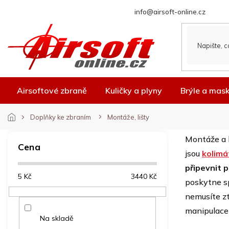
Přejít
info@airsoft-online.cz
na
obsah
Airsoftové zbraně
Kuličky a plyny
Brýle a mas
Doplňky ke zbraním
Montáže, lišty
P
Montáže a 
o
Cena
jsou
kolimá
s
t
připevnit 
5
Kč
3440
Kč
r
poskytne sp
a
nemusíte zt
n
manipulace 
n
Na skladě
í