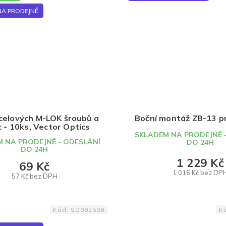
NA PRODEJNĚ
celových M-LOK šroubů a
Boční montáž ZB-13 p
 - 10ks, Vector Optics
SKLADEM NA PRODEJNĚ 
 NA PRODEJNĚ - ODESLÁNÍ
DO 24H
DO 24H
1 229 Kč
69 Kč
1 016 Kč bez DP
57 Kč bez DPH
DO KOŠÍKU
DO KOŠÍKU
Kód:
SD082508
K