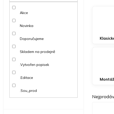
p
a
Akce
n
e
l
Novinka
Klasické
Doporučujeme
Skladem na prodejně
.Vytvořen popisek
.Editace
Montáž
.Sou_prod
Nejprodáv