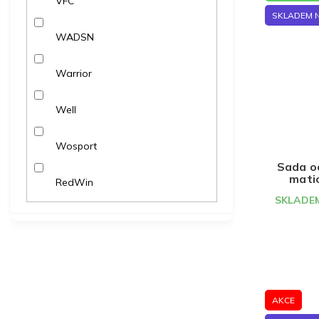
VFC
SKLADEM 
WADSN
Warrior
Well
Wosport
Sada o
matic
RedWin
SKLADEM
AKCE