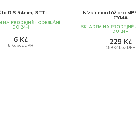
šta RIS 54mm, STTi
Nízká montáž pro MP
CYMA
 NA PRODEJNĚ - ODESLÁNÍ
SKLADEM NA PRODEJNĚ 
DO 24H
DO 24H
6 Kč
229 Kč
5 Kč bez DPH
189 Kč bez DPH
DO KOŠÍKU
DO KOŠÍKU