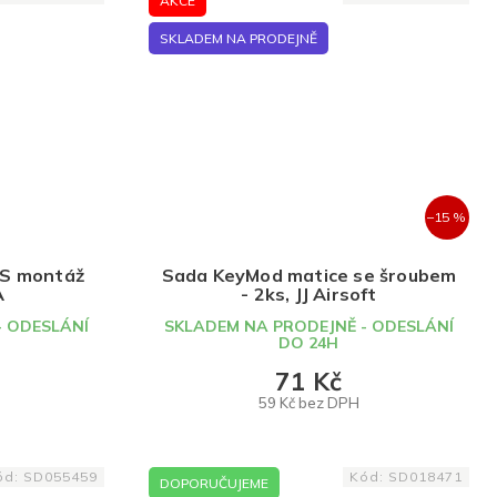
AKCE
SKLADEM NA PRODEJNĚ
–15 %
RIS montáž
Sada KeyMod matice se šroubem
A
- 2ks, JJ Airsoft
- ODESLÁNÍ
SKLADEM NA PRODEJNĚ - ODESLÁNÍ
DO 24H
71 Kč
59 Kč bez DPH
DO KOŠÍKU
ód:
SD055459
Kód:
SD018471
DOPORUČUJEME