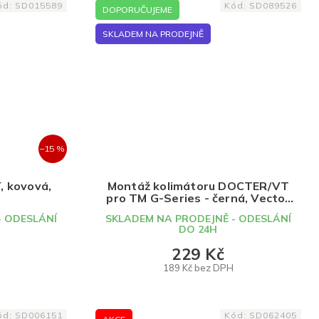
ód:
SD015589
Kód:
SD089526
DOPORUČUJEME
SKLADEM NA PRODEJNĚ
–15 %
í, kovová,
Montáž kolimátoru DOCTER/VT
pro TM G-Series - černá, Vector
Optics
- ODESLÁNÍ
SKLADEM NA PRODEJNĚ - ODESLÁNÍ
DO 24H
229 Kč
189 Kč bez DPH
DO KOŠÍKU
ód:
SD006151
Kód:
SD062405