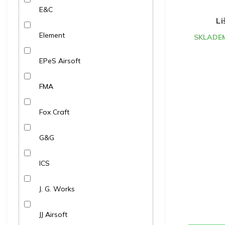
E&C
Li
Element
SKLADEM
EPeS Airsoft
FMA
Fox Craft
G&G
ICS
J. G. Works
JJ Airsoft