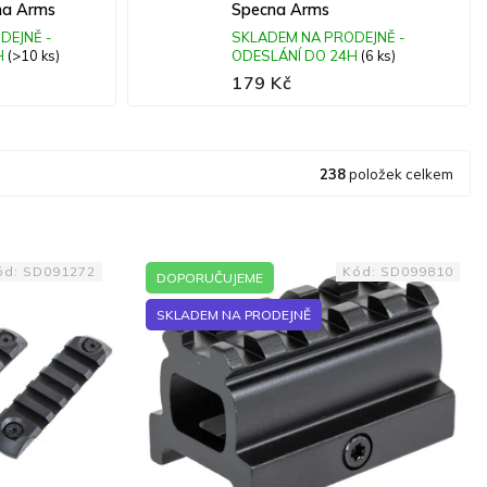
cna Arms
Specna Arms
DEJNĚ -
SKLADEM NA PRODEJNĚ -
H
(>10 ks)
ODESLÁNÍ DO 24H
(6 ks)
179 Kč
238
položek celkem
ód:
SD091272
Kód:
SD099810
DOPORUČUJEME
SKLADEM NA PRODEJNĚ