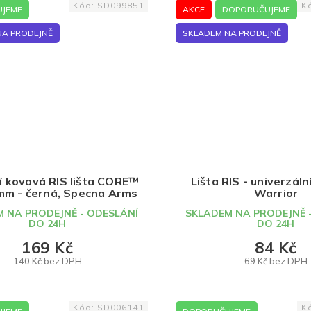
Kód:
SD099851
K
JEME
AKCE
DOPORUČUJEME
NA PRODEJNĚ
SKLADEM NA PRODEJNĚ
cí kovová RIS lišta CORE™
Lišta RIS - univerzáln
mm - černá, Specna Arms
Warrior
 NA PRODEJNĚ - ODESLÁNÍ
SKLADEM NA PRODEJNĚ 
DO 24H
DO 24H
169 Kč
84 Kč
140 Kč bez DPH
69 Kč bez DPH
DO KOŠÍKU
DO KOŠÍKU
Kód:
SD006141
K