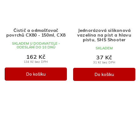
Čistič a odmašťovač
Jednorázová silikonová
povrchů CX80 - 150ml, CX8
vazelína na píst a hlavu
pístu, SHS Shooter
SKLADEM U DODAVATELE -
ODESLÁNÍ DO 10 DNŮ
SKLADEM
162 Kč
37 Kč
134 Kč bez DPH
31 Kč bez DPH
Do košíku
Do košíku