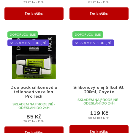
73 Kč bez DPH
81 Kč bez DPH
Do košíku
Do košíku
DOPORUČUJEME
DOPORUČUJEME
SKLADEM NA PRODEJNĚ
SKLADEM NA PRODEJNĚ
Duo pack silikonová a
Silikonový olej Silkal 93,
teflonová vazelína,
200ml, Coyote
ProTech
SKLADEM NA PRODEJNĚ -
ODESLÁNÍ DO 24H
SKLADEM NA PRODEJNĚ -
ODESLÁNÍ DO 24H
119 Kč
85 Kč
98 Kč bez DPH
70 Kč bez DPH
Do košíku
Do košíku