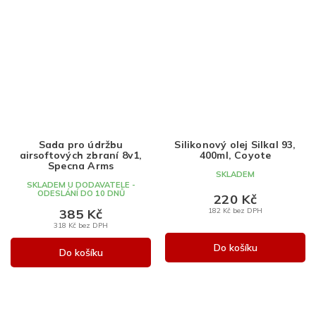
Sada pro údržbu
Silikonový olej Silkal 93,
airsoftových zbraní 8v1,
400ml, Coyote
Specna Arms
SKLADEM
SKLADEM U DODAVATELE -
ODESLÁNÍ DO 10 DNŮ
220 Kč
385 Kč
182 Kč bez DPH
318 Kč bez DPH
Do košíku
Do košíku