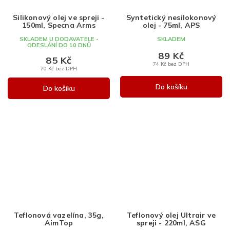
Silikonový olej ve spreji -
Syntetický nesilokonový
150ml, Specna Arms
olej - 75ml, APS
SKLADEM U DODAVATELE -
SKLADEM
ODESLÁNÍ DO 10 DNŮ
89 Kč
85 Kč
74 Kč bez DPH
70 Kč bez DPH
Do košíku
Do košíku
Teflonová vazelína, 35g,
Teflonový olej Ultrair ve
AimTop
spreji - 220ml, ASG