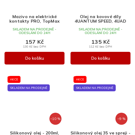
Mazivo na elektrické
Olej na kovové díly
kontakty PRO, TopMax
4UANTUM SPEED, 4UAD
SKLADEM NA PRODEJNĚ -
SKLADEM NA PRODEJNĚ -
ODESLÁNÍ DO 24H
ODESLÁNÍ DO 24H
157 Kč
135 Kč
130 Kč bez DPH
112 Kč bez DPH
Do košíku
Do košíku
AKCE
AKCE
SKLADEM NA PRODEJNĚ
SKLADEM NA PRODEJNĚ
–10 %
–9 %
Silikonový olej - 200ml,
Silikonový olej 35 ve spreji -