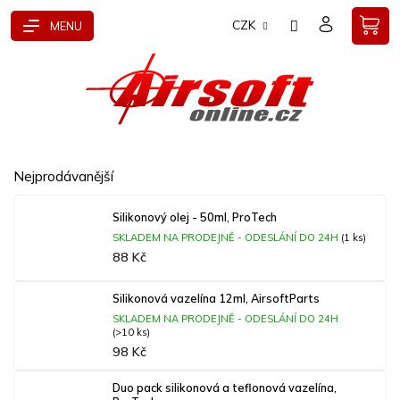
Přejít
CZK
na
obsah
Nejprodávanější
Silikonový olej - 50ml, ProTech
SKLADEM NA PRODEJNĚ - ODESLÁNÍ DO 24H
(1 ks)
88 Kč
Silikonová vazelína 12ml, AirsoftParts
SKLADEM NA PRODEJNĚ - ODESLÁNÍ DO 24H
(>10 ks)
98 Kč
Duo pack silikonová a teflonová vazelína,