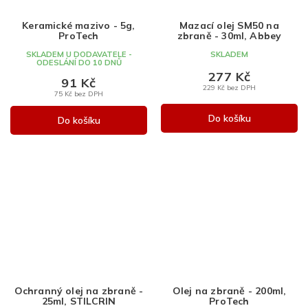
Keramické mazivo - 5g,
Mazací olej SM50 na
ProTech
zbraně - 30ml, Abbey
SKLADEM U DODAVATELE -
SKLADEM
ODESLÁNÍ DO 10 DNŮ
277 Kč
91 Kč
229 Kč bez DPH
75 Kč bez DPH
Do košíku
Do košíku
Ochranný olej na zbraně -
Olej na zbraně - 200ml,
25ml, STILCRIN
ProTech