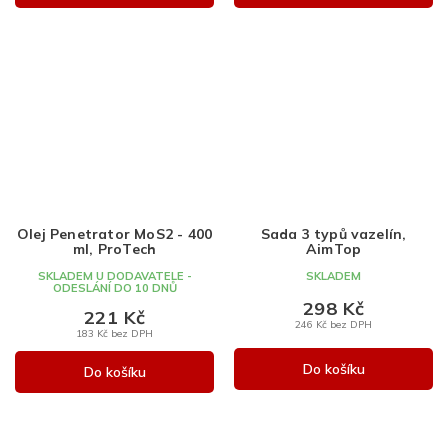
Olej Penetrator MoS2 - 400
Sada 3 typů vazelín,
ml, ProTech
AimTop
SKLADEM U DODAVATELE -
SKLADEM
ODESLÁNÍ DO 10 DNŮ
298 Kč
221 Kč
246 Kč bez DPH
183 Kč bez DPH
Do košíku
Do košíku