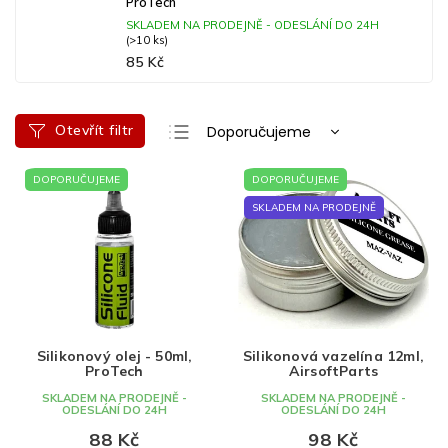
ProTech
SKLADEM NA PRODEJNĚ - ODESLÁNÍ DO 24H
(>10 ks)
85 Kč
Ř
Otevřít filtr
Doporučujeme
a
Nejlevnější
V
z
DOPORUČUJEME
DOPORUČUJEME
ý
e
Nejdražší
p
n
SKLADEM NA PRODEJNĚ
Nejprodávanější
i
í
s
p
Abecedně
p
r
r
o
o
d
d
u
Silikonový olej - 50ml,
Silikonová vazelína 12ml,
u
k
ProTech
AirsoftParts
k
t
SKLADEM NA PRODEJNĚ -
SKLADEM NA PRODEJNĚ -
t
ů
ODESLÁNÍ DO 24H
ODESLÁNÍ DO 24H
ů
88 Kč
98 Kč