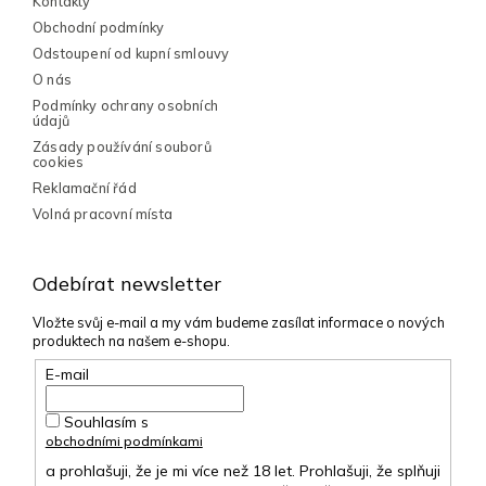
ý
Kontakty
p
Obchodní podmínky
i
Odstoupení od kupní smlouvy
s
O nás
u
Podmínky ochrany osobních
údajů
Zásady používání souborů
cookies
Reklamační řád
Volná pracovní místa
Odebírat newsletter
Vložte svůj e-mail a my vám budeme zasílat informace o nových
produktech na našem e-shopu.
E-mail
Souhlasím s
obchodními podmínkami
a prohlašuji, že je mi více než 18 let. Prohlašuji, že splňuji