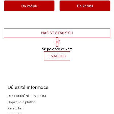
Do košíku
Do košíku
NAČÍST 8 DALŠÍCH
1
2
O
S
58
položek celkem
v
t
r
l
NAHORU
á
á
n
d
k
a
o
Z
c
v
á
á
í
n
p
p
Důležité informace
í
r
a
v
t
REKLAMAČNÍ CENTRUM
k
í
Doprava a platba
y
Ke stažení
v