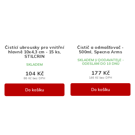
Čistící ubrousky pro vnitřní
Čistič a odmašťovač -
hlavně 10x4,3 cm - 15 ks,
500ml, Specna Arms
STILCRIN
SKLADEM U DODAVATELE -
ODESLÁNÍ DO 10 DNŮ
SKLADEM
177 Kč
104 Kč
146 Kč bez DPH
86 Kč bez DPH
Do košíku
Do košíku