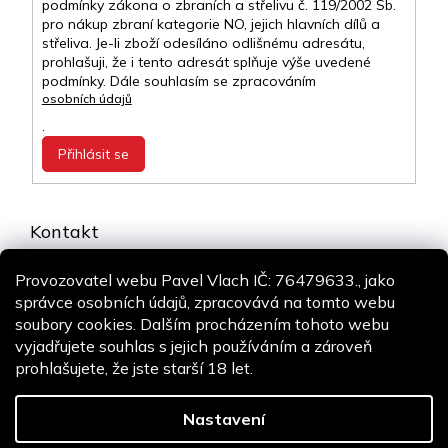
podmínky zákona o zbraních a střelivu č. 119/2002 Sb.
pro nákup zbraní kategorie NO, jejich hlavních dílů a
střeliva. Je-li zboží odesíláno odlišnému adresátu,
prohlašuji, že i tento adresát splňuje výše uvedené
podmínky. Dále souhlasím se zpracováním
osobních údajů
.
Přihlásit se
Kontakt
info
@
airsoft-online.cz
Provozovatel webu Pavel Vlach IČ: 76479633., jako
+420 775 106 530
správce osobních údajů, zpracovává na tomto webu
Staň se fanouškem
soubory cookies. Dalším procházením tohoto webu
vyjadřujete souhlas s jejich používáním a zároveň
prohlašujete, že jste starší 18 let.
Copyright 2026
Airsoft-online.cz
. Všechna práva vyhrazena.
Design
Shoptak.cz
| Platforma
Shoptet
Nastavení