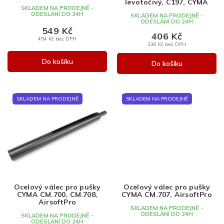
k
t
levotočivý, C197, CYMA
SKLADEM NA PRODEJNĚ -
t
ů
ODESLÁNÍ DO 24H
SKLADEM NA PRODEJNĚ -
ODESLÁNÍ DO 24H
ů
549 Kč
406 Kč
454 Kč bez DPH
336 Kč bez DPH
Do košíku
Do košíku
SKLADEM NA PRODEJNĚ
SKLADEM NA PRODEJNĚ
Ocelový válec pro pušky
Ocelový válec pro pušky
CYMA CM.700, CM.708,
CYMA CM.707, AirsoftPro
AirsoftPro
SKLADEM NA PRODEJNĚ -
ODESLÁNÍ DO 24H
SKLADEM NA PRODEJNĚ -
ODESLÁNÍ DO 24H