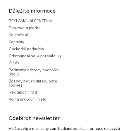
á
d
a
p
Důležité informace
c
a
í
t
REKLAMAČNÍ CENTRUM
p
í
Doprava a platba
r
v
Ke stažení
k
Kontakty
y
Obchodní podmínky
v
Odstoupení od kupní smlouvy
ý
p
O nás
i
Podmínky ochrany osobních
s
údajů
u
Zásady používání souborů
cookies
Reklamační řád
Volná pracovní místa
Odebírat newsletter
Vložte svůj e-mail a my vám budeme zasílat informace o nových