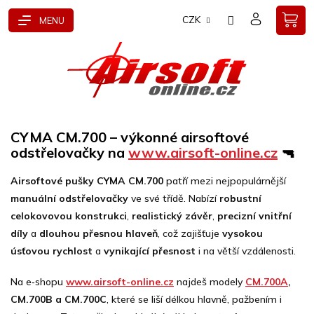
Přejít
CZK
na
obsah
CYMA CM.700 – výkonné airsoftové
odstřelovačky na
www.airsoft-online.cz
🔫
Airsoftové pušky CYMA CM.700
patří mezi nejpopulárnější
manuální odstřelovačky
ve své třídě. Nabízí
robustní
celokovovou konstrukci
,
realistický závěr
,
precizní vnitřní
díly
a
dlouhou přesnou hlaveň
, což zajišťuje
vysokou
úsťovou rychlost
a
vynikající přesnost
i na větší vzdálenosti.
Na e‑shopu
www.airsoft-online.cz
najdeš modely
CM.700A
,
CM.700B a CM.700C
, které se liší délkou hlavně, pažbením i