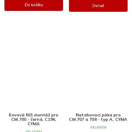
Do košíku
Detail
Kovová RIS montáž pro
Natahovací páka pro
CM.700 - černá, C196,
CM.707 a 708 - typ A, CYMA
CYMA
SKLADEM
SKLADEM