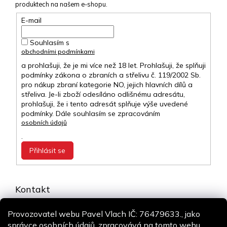
produktech na našem e-shopu.
E-mail
Souhlasím s
obchodními podmínkami
a prohlašuji, že je mi více než 18 let. Prohlašuji, že splňuji
podmínky zákona o zbraních a střelivu č. 119/2002 Sb.
pro nákup zbraní kategorie NO, jejich hlavních dílů a
střeliva. Je-li zboží odesíláno odlišnému adresátu,
prohlašuji, že i tento adresát splňuje výše uvedené
podmínky. Dále souhlasím se zpracováním
osobních údajů
.
Přihlásit se
Kontakt
info
@
airsoft-online.cz
Provozovatel webu Pavel Vlach IČ: 76479633., jako
+420 775 106 530
správce osobních údajů, zpracovává na tomto webu