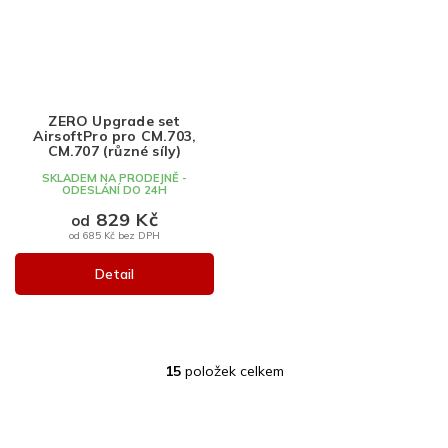
ZERO Upgrade set
AirsoftPro pro CM.703,
CM.707 (různé síly)
SKLADEM NA PRODEJNĚ -
ODESLÁNÍ DO 24H
829 Kč
od
od 685 Kč bez DPH
Detail
15
položek celkem
O
v
l
Z
á