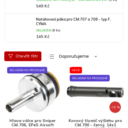
549 Kč
Natahovací páka pro CM.707 a 708 - typ F,
CYMA
SKLADEM
(9 ks)
145 Kč
Ř
Otevřít filtr
Doporučujeme
a
Nejlevnější
V
z
SKLADEM NA PRODEJNĚ
AKCE
ý
e
Nejdražší
p
n
SKLADEM NA PRODEJNĚ
Nejprodávanější
i
í
s
p
Abecedně
p
r
r
o
–15 %
o
d
d
u
Hlava válce pro Sniper
Kovový tlumič výšlehu pro
u
k
CM.706, EPeS Airsoft
CM.700 - černý, 14x1