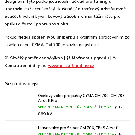
designem. Tyto pušky jsou ideální základ pro
tuning a
upgrade
, což ocení každý zkušenější
airsoftový odstřelovač
.
Součástí balení bývá i
kovový zásobník
, montážní lišta pro
optiku a často i
popruhová oka
.
Pokud hledáš
spolehlivou sniperku
s kvalitním zpracováním za
skvělou cenu,
CYMA CM.700
je sázka na jistotu!
🎯
Skvělý poměr cena/výkon
| 🛠️
Možnost upgradu
| 🔧
Kompatibilní díly na
www.airsoft-online.cz
Nejprodávanější
Ocelový válec pro pušky CYMA CM.700, CM.708,
AirsoftPro
SKLADEM NA PRODEJNĚ - ODESLÁNÍ DO 24H
(1 ks)
889 Kč
Hlava válce pro Sniper CM.706, EPeS Airsoft
SKLADEM NA PRODEJNĚ - ODESLÁNÍ DO 24H
(1 ks)