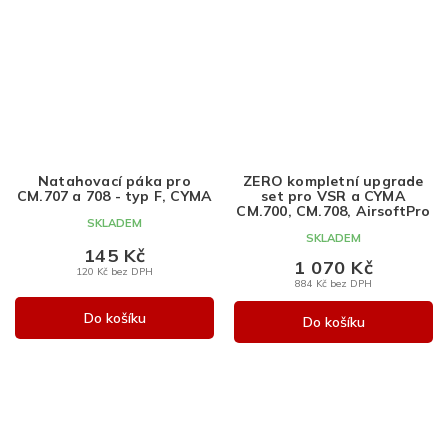
Natahovací páka pro
ZERO kompletní upgrade
CM.707 a 708 - typ F, CYMA
set pro VSR a CYMA
CM.700, CM.708, AirsoftPro
SKLADEM
SKLADEM
145 Kč
1 070 Kč
120 Kč bez DPH
884 Kč bez DPH
Do košíku
Do košíku