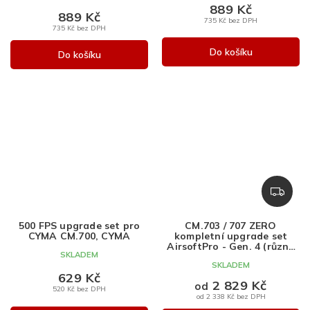
889 Kč
889 Kč
735 Kč bez DPH
735 Kč bez DPH
Do košíku
Do košíku
Z
D
A
500 FPS upgrade set pro
CM.703 / 707 ZERO
R
CYMA CM.700, CYMA
kompletní upgrade set
M
AirsoftPro - Gen. 4 (různé
SKLADEM
síly)
A
SKLADEM
629 Kč
2 829 Kč
od
520 Kč bez DPH
od 2 338 Kč bez DPH