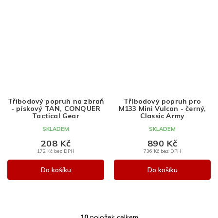
Tříbodový popruh na zbraň
Tříbodový popruh pro
- pískový TAN, CONQUER
M133 Mini Vulcan - černý,
Tactical Gear
Classic Army
SKLADEM
SKLADEM
208 Kč
890 Kč
172 Kč bez DPH
736 Kč bez DPH
Do košíku
Do košíku
10
položek celkem