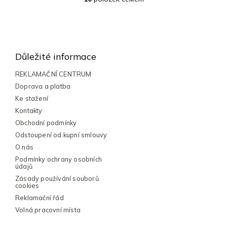
O
v
l
Z
á
á
d
a
p
Důležité informace
c
a
í
t
REKLAMAČNÍ CENTRUM
p
í
Doprava a platba
r
v
Ke stažení
k
Kontakty
y
Obchodní podmínky
v
Odstoupení od kupní smlouvy
ý
p
O nás
i
Podmínky ochrany osobních
s
údajů
u
Zásady používání souborů
cookies
Reklamační řád
Volná pracovní místa