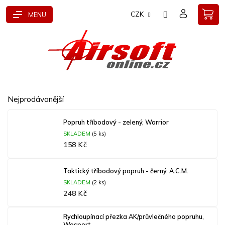
Přejít
CZK
na
obsah
Nejprodávanější
Popruh tříbodový - zelený, Warrior
SKLADEM
(5 ks)
158 Kč
Taktický tříbodový popruh - černý, A.C.M.
SKLADEM
(2 ks)
248 Kč
Rychloupínací přezka AK/průvlečného popruhu,
Wosport