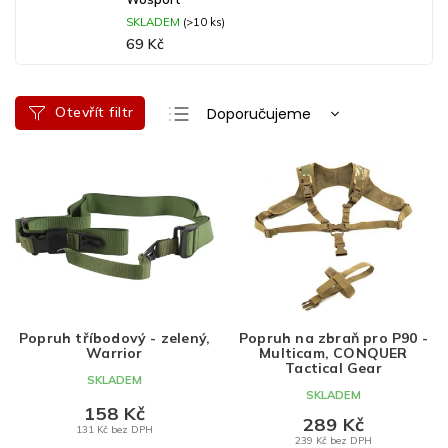
SKLADEM
(>10 ks)
69 Kč
Ř
Otevřít filtr
Doporučujeme
a
Nejlevnější
V
z
ý
e
Nejdražší
p
n
Nejprodávanější
i
í
s
p
Abecedně
p
r
r
o
o
d
d
u
Popruh tříbodový - zelený,
Popruh na zbraň pro P90 -
u
k
Warrior
Multicam, CONQUER
k
t
Tactical Gear
SKLADEM
t
ů
SKLADEM
ů
158 Kč
289 Kč
131 Kč bez DPH
239 Kč bez DPH