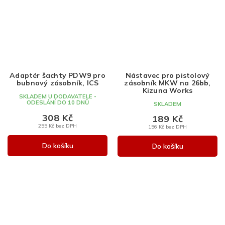
Adaptér šachty PDW9 pro
Nástavec pro pistolový
bubnový zásobník, ICS
zásobník MKW na 26bb,
Kizuna Works
SKLADEM U DODAVATELE -
ODESLÁNÍ DO 10 DNŮ
SKLADEM
308 Kč
189 Kč
255 Kč bez DPH
156 Kč bez DPH
Do košíku
Do košíku