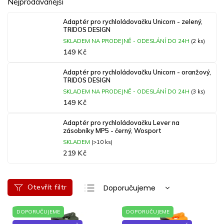
Nejprodávanější
Adaptér pro rychloládovačku Unicorn - zelený,
TRIDOS DESIGN
SKLADEM NA PRODEJNĚ - ODESLÁNÍ DO 24H
(2 ks)
149 Kč
Adaptér pro rychloládovačku Unicorn - oranžový,
TRIDOS DESIGN
SKLADEM NA PRODEJNĚ - ODESLÁNÍ DO 24H
(3 ks)
149 Kč
Adaptér pro rychloládovačku Lever na
zásobníky MP5 - černý, Wosport
SKLADEM
(>10 ks)
219 Kč
Ř
Otevřít filtr
Doporučujeme
a
Nejlevnější
V
z
DOPORUČUJEME
DOPORUČUJEME
ý
e
Nejdražší