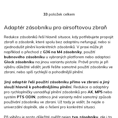
33
položek celkem
O
v
l
Adaptér zásobníku pro airsoftovou zbraň
á
d
Redukce zásobníků řeší hlavně situace, kdy potřebujete propojit
a
zbraň a zásobník, které spolu bez adaptéru nefungují, nebo si
c
zjednodušit plnění konkrétních zásobníků. V praxi může jít
í
například o přechod z
G36 na M4 zásobníky
, použití
p
bubnového zásobníku
u vybraných platforem nebo adaptaci
r
Glock zásobníku
na jinou variantu pistole. Právě proto je při
v
výběru důležité vědět, jestli řešíte samotné použití zásobníku ve
k
zbrani, nebo spíš rychlejší a pohodlnější plnění.
y
v
Jiný adaptér řeší použití zásobníku přímo ve zbrani a jiný
ý
slouží hlavně k pohodlnějšímu plnění.
Redukce a adaptéry
p
pro rychloplničky usnadňují plnění zásobníků pro
AK
,
MP5
nebo
i
systém
PTS ODIN
, zatímco jiné varianty mění samotný způsob
s
používání zásobníku ve zbrani. Už tady je vidět, že nejde o
u
univerzální doplněk, ale o řešení pro konkrétní situaci.
Při výběru je proto důležité ověřit nejen
typ zásobníku
, ale i to,