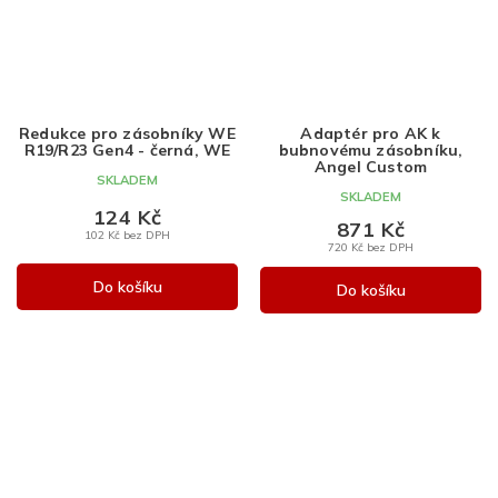
Redukce pro zásobníky WE
Adaptér pro AK k
R19/R23 Gen4 - černá, WE
bubnovému zásobníku,
Angel Custom
SKLADEM
SKLADEM
124 Kč
871 Kč
102 Kč bez DPH
720 Kč bez DPH
Do košíku
Do košíku