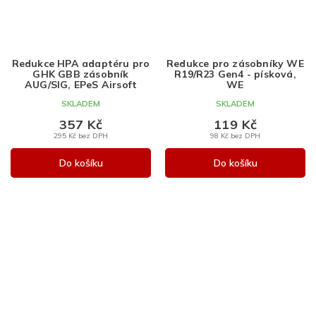
Redukce HPA adaptéru pro
Redukce pro zásobníky WE
GHK GBB zásobník
R19/R23 Gen4 - písková,
AUG/SIG, EPeS Airsoft
WE
SKLADEM
SKLADEM
357 Kč
119 Kč
295 Kč bez DPH
98 Kč bez DPH
Do košíku
Do košíku