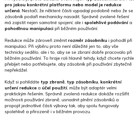
pro jakou konkrétní platformu nebo model je redukce
určená
. Nestačí, že některé části vypadají podobně nebo že se
zásobník podaří mechanicky nasadit. Správně zvolené řešení
má zajistit nejen samotné spojení, ale i
spolehlivé podávání
a
pohodlnou manipulaci
při běžném používání.
Redukce může zároveň změnit
rozměr zásobníku
i pohodlí při
manipulaci. Při výběru proto není důležité jen to, aby vše
technicky sedělo, ale i to, aby se se zbraní dobře pracovalo při
běžném používání. To hraje roli hlavně tehdy, když chcete rychle
přebíjet nebo potřebujete, aby zásobník při používání zbytečně
nepřekážel.
Když si pohlídáte
typ zbraně
,
typ zásobníku
,
konkrétní
určení redukce
a
účel použití
, může být adaptér velmi
praktickým řešením. Správně zvolená redukce dokáže rozšířit
možnosti používání zbraně, usnadnit plnění zásobníků a
propojit jednotlivé části výbavy tak, aby spolu fungovaly
spolehlivě a přirozeně i v běžném provozu.
Z
á