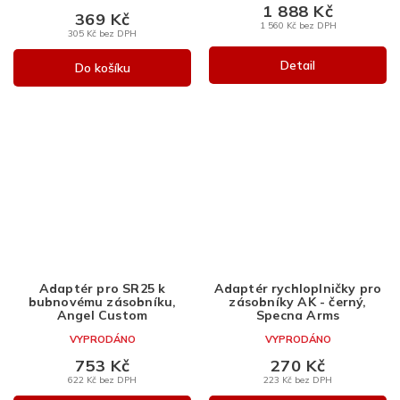
1 888 Kč
369 Kč
1 560 Kč bez DPH
305 Kč bez DPH
Detail
Do košíku
Adaptér pro SR25 k
Adaptér rychloplničky pro
bubnovému zásobníku,
zásobníky AK - černý,
Angel Custom
Specna Arms
VYPRODÁNO
VYPRODÁNO
753 Kč
270 Kč
622 Kč bez DPH
223 Kč bez DPH