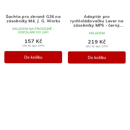
Šachta pro zbraně G36 na
Adaptér pro
zásobníky M4, J. G. Works
rychloládovačku Lever na
zásobníky MP5 - černý,
SKLADEM NA PRODEJNĚ -
Wosport
ODESLÁNÍ DO 24H
SKLADEM
157 Kč
219 Kč
130 Kč bez DPH
181 Kč bez DPH
Do košíku
Do košíku