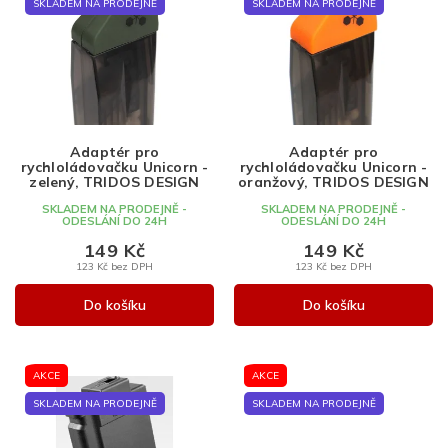
p
n
SKLADEM NA PRODEJNĚ
SKLADEM NA PRODEJNĚ
Nejprodávanější
i
í
s
p
Abecedně
p
r
r
o
o
d
d
u
Adaptér pro
Adaptér pro
u
k
rychloládovačku Unicorn -
rychloládovačku Unicorn -
k
t
zelený, TRIDOS DESIGN
oranžový, TRIDOS DESIGN
t
ů
SKLADEM NA PRODEJNĚ -
SKLADEM NA PRODEJNĚ -
ODESLÁNÍ DO 24H
ODESLÁNÍ DO 24H
ů
149 Kč
149 Kč
123 Kč bez DPH
123 Kč bez DPH
Do košíku
Do košíku
AKCE
AKCE
SKLADEM NA PRODEJNĚ
SKLADEM NA PRODEJNĚ