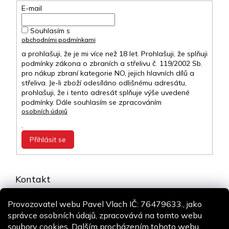
E-mail
Souhlasím s
obchodními podmínkami
a prohlašuji, že je mi více než 18 let. Prohlašuji, že splňuji
podmínky zákona o zbraních a střelivu č. 119/2002 Sb.
pro nákup zbraní kategorie NO, jejich hlavních dílů a
střeliva. Je-li zboží odesíláno odlišnému adresátu,
prohlašuji, že i tento adresát splňuje výše uvedené
podmínky. Dále souhlasím se zpracováním
osobních údajů
.
Přihlásit se
Kontakt
info
@
airsoft-online.cz
Provozovatel webu Pavel Vlach IČ: 76479633., jako
+420 775 106 530
správce osobních údajů, zpracovává na tomto webu
Staň se fanouškem
soubory cookies. Dalším procházením tohoto webu