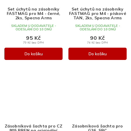
Set úchytů na zásobníky
Set úchytů na zásobníky
FASTMAG pro M4 - černé,
FASTMAG pro M4 - pískové
2ks, Specna Arms
TAN, 2ks, Specna Arms
SKLADEM U DODAVATELE -
SKLADEM U DODAVATELE -
ODESLÁNÍ DO 10 DNŮ
ODESLÁNÍ DO 10 DNŮ
95 Kč
90 Kč
79 Kč bez DPH
74 Kč bez DPH
Do košíku
Do košíku
Zásobníková šachta pro CZ
Zásobníková šachta pro
805 BREN na originální
G36, SRC