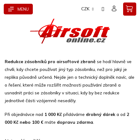
Přejít
CZK
na
obsah
Redukce zásobníků pro airsoftové zbraně
se hodí hlavně ve
chvíli, kdy chcete používat jiný typ zásobníku, než pro jaký je
replika původně určená. Nejde jen o technický doplněk navíc, ale
o řešení, které může rozšířit možnosti používání zbraně a
usnadnit práci se zásobníky v situaci, kdy by bez redukce
jednotlivé části vzájemně neseděly.
Při objednávce nad
1 000 Kč
přidáváme
drobný dárek
a od
2
000 Kč nebo 100 €
máte
dopravu zdarma
.