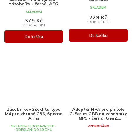
zásobníky - černá, ASG
SKLADEM
SKLADEM
229 Kč
379 Kč
189 Kč bez DPH
313 Kč bez DPH
Do košíku
Do košíku
Zásobníková šachta typu
Adaptér HPA pro pistole
M4 pro zbraně G36, Specna
G-Series GBB na zásobníky
Arms
MP5 - černá, Gen2,
Novritsch
SKLADEM U DODAVATELE -
VYPRODÁNO
ODESLÁNÍ DO 10 DNŮ