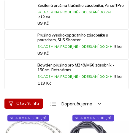
Zesílená pružina tlačného zásobníku, AirsoftPro
SKLADEM NA PRODEJNĚ - ODESLÁNÍ DO 24H
(>10 ks)
89 Kč
Pružina vysokokapacitního zásobníku s
pouzdrem, SHS Shooter
SKLADEM NA PRODEJNĚ - ODESLÁNÍ DO 24H
(5 ks)
89 Kč
Bowden přužina pro M249/M60 zásobník -
150cm, RetroArms
SKLADEM NA PRODEJNĚ - ODESLÁNÍ DO 24H
(5 ks)
119 Kč
Ř
Otevřít filtr
Doporučujeme
a
Nejlevnější
V
z
SKLADEM NA PRODEJNĚ
SKLADEM NA PRODEJNĚ
ý
e
Nejdražší
p
n
Nejprodávanější