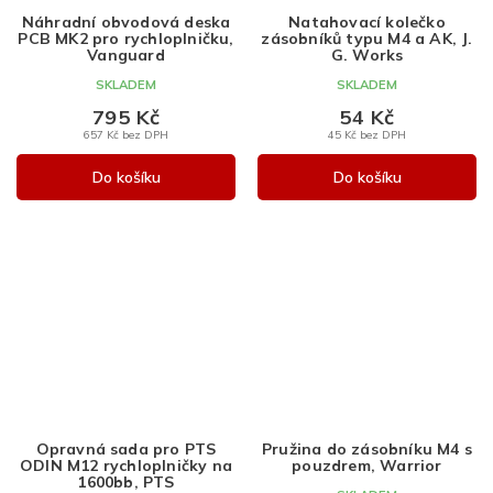
Náhradní obvodová deska
Natahovací kolečko
PCB MK2 pro rychloplničku,
zásobníků typu M4 a AK, J.
Vanguard
G. Works
SKLADEM
SKLADEM
795 Kč
54 Kč
657 Kč bez DPH
45 Kč bez DPH
Do košíku
Do košíku
Opravná sada pro PTS
Pružina do zásobníku M4 s
ODIN M12 rychloplničky na
pouzdrem, Warrior
1600bb, PTS