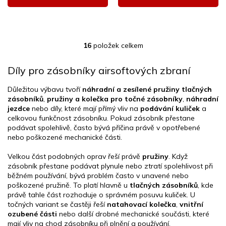
16
položek celkem
O
v
l
Díly pro zásobníky airsoftových zbraní
á
d
Důležitou výbavu tvoří
náhradní a zesílené pružiny tlačných
a
zásobníků
,
pružiny a kolečka pro točné zásobníky
,
náhradní
c
jezdce
nebo díly, které mají přímý vliv na
podávání kuliček
a
í
celkovou funkčnost zásobníku. Pokud zásobník přestane
p
podávat spolehlivě, často bývá příčina právě v opotřebené
r
nebo poškozené mechanické části.
v
k
Velkou část podobných oprav řeší právě
pružiny
. Když
y
zásobník přestane podávat plynule nebo ztratí spolehlivost při
v
běžném používání, bývá problém často v unavené nebo
ý
poškozené pružině. To platí hlavně u
tlačných zásobníků
, kde
p
právě tahle část rozhoduje o správném posuvu kuliček. U
i
točných variant se častěji řeší
natahovací kolečka
,
vnitřní
s
ozubené části
nebo další drobné mechanické součásti, které
u
mají vliv na chod zásobníku při plnění a používání.