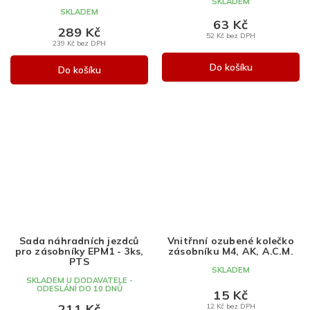
SKLADEM
SKLADEM
63 Kč
289 Kč
52 Kč bez DPH
239 Kč bez DPH
Do košíku
Do košíku
Sada náhradních jezdců
Vnitřnní ozubené kolečko
pro zásobníky EPM1 - 3ks,
zásobníku M4, AK, A.C.M.
PTS
SKLADEM
SKLADEM U DODAVATELE -
ODESLÁNÍ DO 10 DNŮ
15 Kč
211 Kč
12 Kč bez DPH