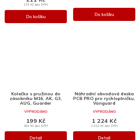
174 Kč bez DPH
Do košíku
Do košíku
Kolečko s pružinou do
Náhradní obvodová deska
zásobníku M16, AK, G3,
PCB PRO pro rychloplničku,
AUG, Guarder
Vanguard
VYPRODÁNO
VYPRODÁNO
199 Kč
1 224 Kč
164 Kč bez DPH
1 012 Kč bez DPH
Detail
Detail