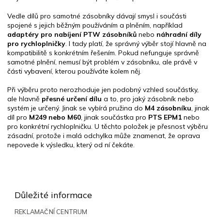
Vedle dílů pro samotné zásobníky dávají smysl i součásti
spojené s jejich běžným používáním a plněním, například
adaptéry pro nabíjení PTW zásobníků
nebo
náhradní díly
pro rychloplničky
. I tady platí, že správný výběr stojí hlavně na
kompatibilitě s konkrétním řešením. Pokud nefunguje správně
samotné plnění, nemusí být problém v zásobníku, ale právě v
části vybavení, kterou používáte kolem něj.
Při výběru proto nerozhoduje jen podobný vzhled součástky,
ale hlavně
přesné určení dílu
a to, pro jaký zásobník nebo
systém je určený. Jinak se vybírá pružina do
M4 zásobníku
, jinak
díl pro
M249 nebo M60
, jinak součástka pro
PTS EPM1
nebo
pro konkrétní rychloplničku. U těchto položek je přesnost výběru
zásadní, protože i malá odchylka může znamenat, že oprava
nepovede k výsledku, který od ní čekáte.
Z
á
p
Důležité informace
a
t
REKLAMAČNÍ CENTRUM