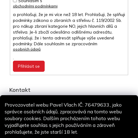
Souhlasím s
obchodními podmínkami
a prohlašuji, že je mi více než 18 let. Prohlašuji, že splňuji
podmínky zákona o zbraních a střelivu č. 119/2002 Sb.
pro nákup zbraní kategorie NO, jejich hlavních dílů a
střeliva. Je-li zboží odesíláno odlišnému adresátu,
prohlašuji, že i tento adresát splňuje výše uvedené
podmínky. Dále souhlasím se zpracováním
osobních údajů
.
Přihlásit se
Kontakt
info
@
airsoft-online.cz
Provozovatel webu Pavel Vlach IČ: 76479633., jako
+420 775 106 530
správce osobních údajů, zpracovává na tomto webu
Staň se fanouškem
soubory cookies. Dalším procházením tohoto webu
vyjadřujete souhlas s jejich používáním a zároveň
prohlašujete, že jste starší 18 let.
Copyright 2026
Airsoft-online.cz
. Všechna práva vyhrazena.