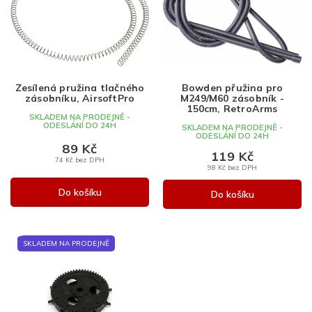
i
í
s
p
Abecedně
p
r
r
o
o
d
d
u
Zesílená pružina tlačného
Bowden přužina pro
u
k
zásobníku, AirsoftPro
M249/M60 zásobník -
k
t
150cm, RetroArms
SKLADEM NA PRODEJNĚ -
t
ů
ODESLÁNÍ DO 24H
SKLADEM NA PRODEJNĚ -
ODESLÁNÍ DO 24H
ů
89 Kč
119 Kč
74 Kč bez DPH
98 Kč bez DPH
Do košíku
Do košíku
SKLADEM NA PRODEJNĚ