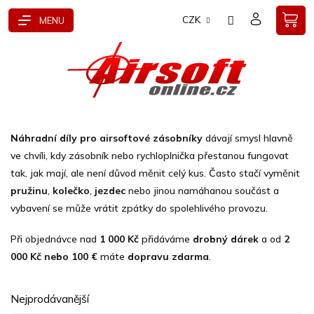
Přejít
CZK
na
obsah
Náhradní díly pro airsoftové zásobníky
dávají smysl hlavně
ve chvíli, kdy zásobník nebo rychloplnička přestanou fungovat
tak, jak mají, ale není důvod měnit celý kus. Často stačí vyměnit
pružinu
,
kolečko
,
jezdec
nebo jinou namáhanou součást a
vybavení se může vrátit zpátky do spolehlivého provozu.
Při objednávce nad
1 000 Kč
přidáváme
drobný dárek
a od
2
000 Kč nebo 100 €
máte
dopravu zdarma
.
Nejprodávanější