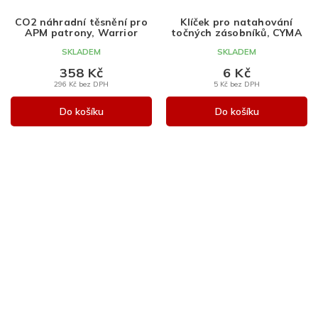
CO2 náhradní těsnění pro
Klíček pro natahování
APM patrony, Warrior
točných zásobníků, CYMA
SKLADEM
SKLADEM
358 Kč
6 Kč
296 Kč bez DPH
5 Kč bez DPH
Do košíku
Do košíku