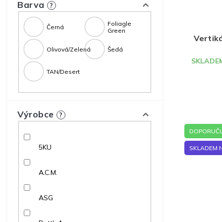
u
ů
Barva
?
k
t
Foliagle
Černá
Green
ů
Vertiká
Olivová/Zelená
Šedá
SKLADEM
TAN/Desert
Výrobce
?
DOPORUČU
5KU
SKLADEM 
A.C.M.
ASG