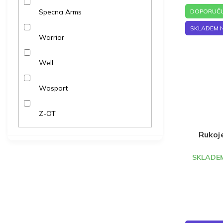
DOPORUČU
Specna Arms
SKLADEM 
Warrior
Well
Wosport
Z-OT
Rukoj
SKLADEM