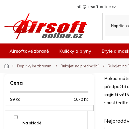
Přejít
info@airsoft-online.cz
na
obsah
Airsoftové zbraně
Kuličky a plyny
Brýle a mas
Doplňky ke zbraním
Rukojeti na předpažbí
Rukojeti na 
P
Pokud máte
o
Cena
předpažbí o
s
t
zajistí větš
99
Kč
1070
Kč
r
soustředíte
a
n
n
Nejprodáv
Na skladě
í