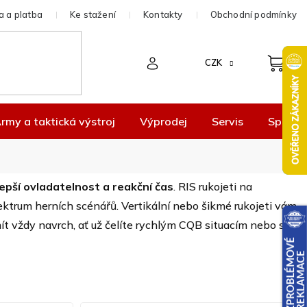
 a platba
Ke stažení
Kontakty
Obchodní podmínky
CZK
rmy a taktická výstroj
Výprodej
Servis
Spolup
lepší ovladatelnost a reakční čas
. RIS rukojeti na
trum herních scénářů. Vertikální nebo šikmé rukojeti vám
t vždy navrch, ať už čelíte rychlým CQB situacím nebo se