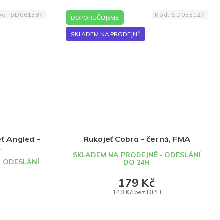
ód:
SD061387
Kód:
SD033127
DOPORUČUJEME
SKLADEM NA PRODEJNĚ
eť Angled -
Rukojeť Cobra - černá, FMA
A
SKLADEM NA PRODEJNĚ - ODESLÁNÍ
- ODESLÁNÍ
DO 24H
179 Kč
148 Kč bez DPH
DO KOŠÍKU