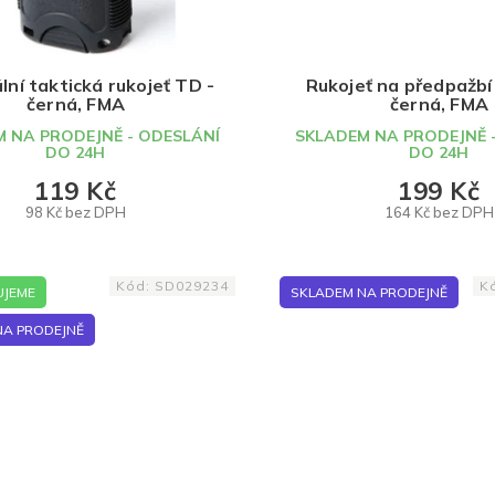
lní taktická rukojeť TD -
Rukojeť na předpažbí
černá, FMA
černá, FMA
 NA PRODEJNĚ - ODESLÁNÍ
SKLADEM NA PRODEJNĚ 
DO 24H
DO 24H
119 Kč
199 Kč
98 Kč bez DPH
164 Kč bez DPH
DO KOŠÍKU
DO KOŠÍKU
Kód:
SD029234
K
JEME
SKLADEM NA PRODEJNĚ
NA PRODEJNĚ