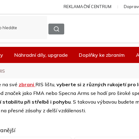
REKLAMAČNÍ CENTRUM
Doprava
ky
Náhradní díly, upgrade
Doplňky ke zbraním
A
RIS
 na své
zbrani
RIS lištu,
vyberte si z různých rukojetí pro 
d značek jako FMA nebo Specna Arms se hodí pro široké spek
í stabilitu při střelbě i pohybu
. S takovou výbavou budete mí
 na přesné zásahy z delší vzdálenosti.
anější