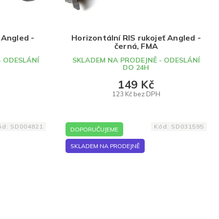
 Angled -
Horizontální RIS rukojeť Angled -
černá, FMA
- ODESLÁNÍ
SKLADEM NA PRODEJNĚ - ODESLÁNÍ
DO 24H
149 Kč
123 Kč bez DPH
DO KOŠÍKU
ód:
SD004821
Kód:
SD031595
DOPORUČUJEME
SKLADEM NA PRODEJNĚ