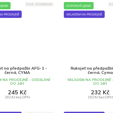
Kód:
SD068305
K
JEME
DOPORUČUJEME
NA PRODEJNĚ
SKLADEM NA PRODEJNĚ
eť na předpažbí AFG-1 -
Rukojeť na předpažbí
černá, CYMA
černá, Cyma
 NA PRODEJNĚ - ODESLÁNÍ
SKLADEM NA PRODEJNĚ 
DO 24H
DO 24H
245 Kč
232 Kč
202 Kč bez DPH
192 Kč bez DPH
DO KOŠÍKU
DO KOŠÍKU