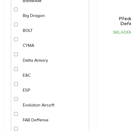
BattleAxe
Big Dragon
Předn
Defe
BOLT
SKLADEM
CYMA
Delta Armory
E&C
ESP
Evolution Airsoft
FAB Deffense