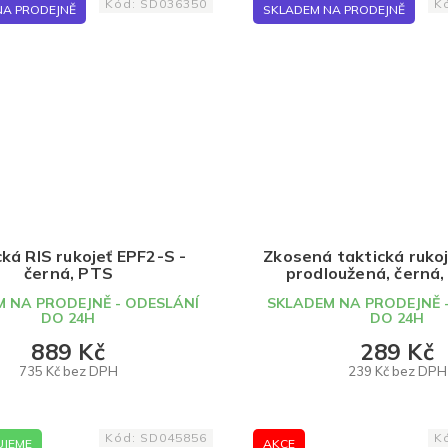
Kód:
SD036350
K
NA PRODEJNĚ
SKLADEM NA PRODEJNĚ
ká RIS rukojeť EPF2-S -
Zkosená taktická rukoj
černá, PTS
prodloužená, černá
Arms
 NA PRODEJNĚ - ODESLÁNÍ
SKLADEM NA PRODEJNĚ 
DO 24H
DO 24H
889 Kč
289 Kč
735 Kč bez DPH
239 Kč bez DPH
DO KOŠÍKU
DO KOŠÍKU
Kód:
SD045856
K
JEME
AKCE