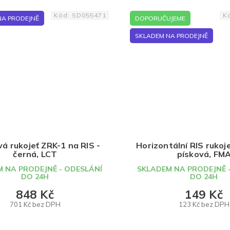
Kód:
SD055471
K
NA PRODEJNĚ
DOPORUČUJEME
SKLADEM NA PRODEJNĚ
vá rukojeť ZRK-1 na RIS -
Horizontální RIS rukoj
černá, LCT
písková, FM
 NA PRODEJNĚ - ODESLÁNÍ
SKLADEM NA PRODEJNĚ 
DO 24H
DO 24H
848 Kč
149 Kč
701 Kč bez DPH
123 Kč bez DPH
DO KOŠÍKU
DO KOŠÍKU