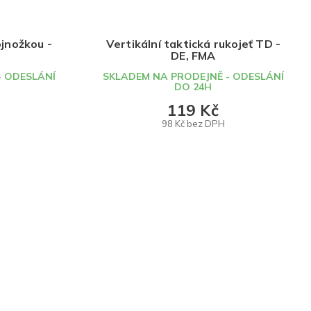
ojnožkou -
Vertikální taktická rukojeť TD -
DE, FMA
- ODESLÁNÍ
SKLADEM NA PRODEJNĚ - ODESLÁNÍ
DO 24H
119 Kč
98 Kč bez DPH
DO KOŠÍKU