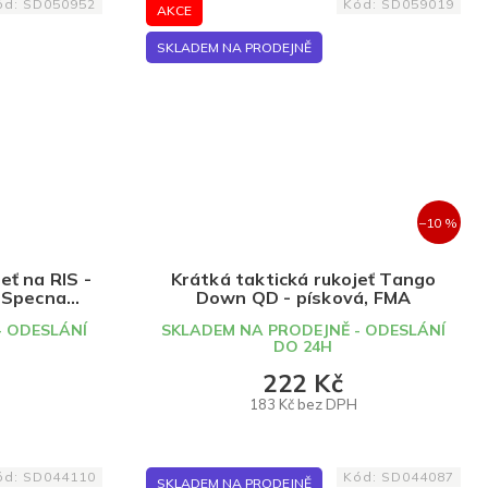
ód:
SD050952
Kód:
SD059019
AKCE
SKLADEM NA PRODEJNĚ
–10 %
eť na RIS -
Krátká taktická rukojeť Tango
, Specna
Down QD - písková, FMA
- ODESLÁNÍ
SKLADEM NA PRODEJNĚ - ODESLÁNÍ
DO 24H
222 Kč
183 Kč bez DPH
DO KOŠÍKU
ód:
SD044110
Kód:
SD044087
SKLADEM NA PRODEJNĚ