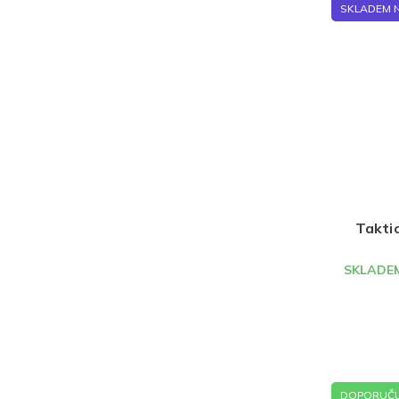
SKLADEM 
Taktic
SKLADEM
DOPORUČU