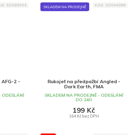
ód:
SD068304
Kód:
SD044088
SKLADEM NA PRODEJNĚ
 AFG-2 -
Rukojeť na předpažbí Angled -
Dark Earth, FMA
- ODESLÁNÍ
SKLADEM NA PRODEJNĚ - ODESLÁNÍ
DO 24H
199 Kč
164 Kč bez DPH
DO KOŠÍKU