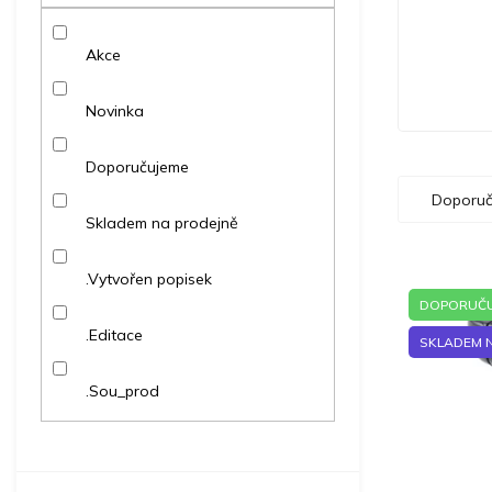
p
a
Akce
n
e
l
Novinka
Doporučujeme
Ř
Doporuč
a
Skladem na prodejně
z
e
V
.Vytvořen popisek
n
ý
í
DOPORUČU
p
p
.Editace
SKLADEM 
i
r
s
o
.Sou_prod
p
d
r
u
o
k
d
t