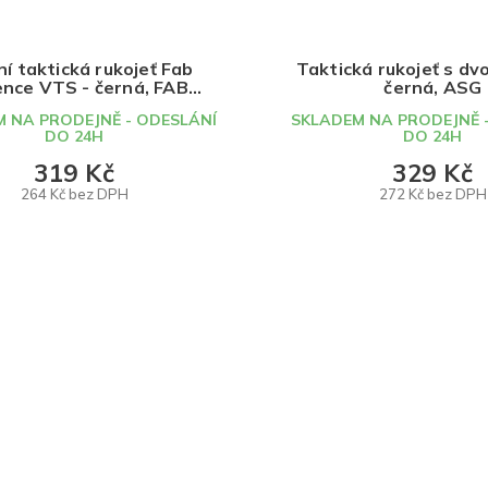
í taktická rukojeť Fab
Taktická rukojeť s dv
nce VTS - černá, FAB
černá, ASG
Deffense
 NA PRODEJNĚ - ODESLÁNÍ
SKLADEM NA PRODEJNĚ 
DO 24H
DO 24H
319 Kč
329 Kč
264 Kč bez DPH
272 Kč bez DPH
DO KOŠÍKU
DO KOŠÍKU