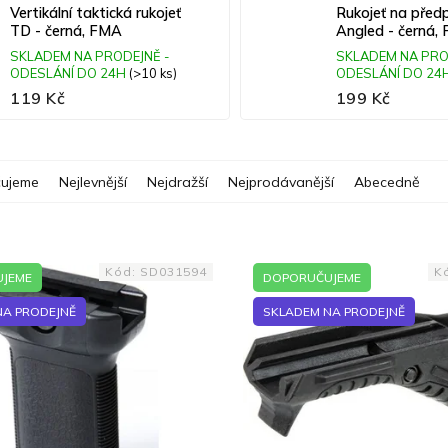
Vertikální taktická rukojeť
Rukojeť na před
TD - černá, FMA
Angled - černá,
SKLADEM NA PRODEJNĚ -
SKLADEM NA PRO
ODESLÁNÍ DO 24H
(>10 ks)
ODESLÁNÍ DO 24
119 Kč
199 Kč
ujeme
Nejlevnější
Nejdražší
Nejprodávanější
Abecedně
Kód:
SD031594
K
JEME
DOPORUČUJEME
NA PRODEJNĚ
SKLADEM NA PRODEJNĚ