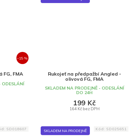
–15 %
vá FG, FMA
Rukojeť na předpažbí Angled -
olivová FG, FMA
- ODESLÁNÍ
SKLADEM NA PRODEJNĚ - ODESLÁNÍ
DO 24H
199 Kč
164 Kč bez DPH
DO KOŠÍKU
ód:
SD018607
Kód:
SD025651
SKLADEM NA PRODEJNĚ