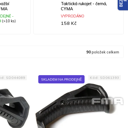
pažbí
Taktická rukojeť - černá,
 FMA
CYMA
DEJNĚ -
VYPRODÁNO
H
(>10 ks)
158 Kč
90
položek celkem
ód:
SD044089
Kód:
SD061393
SKLADEM NA PRODEJNĚ