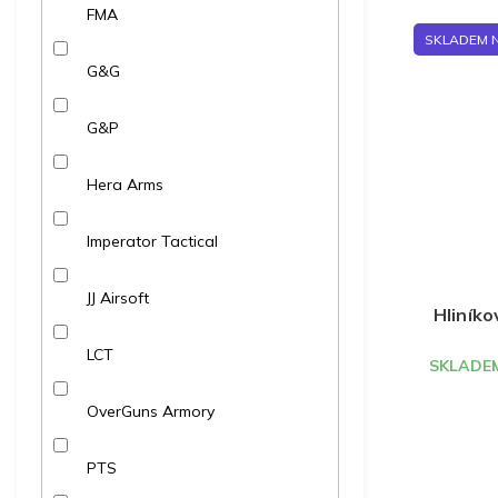
FMA
SKLADEM 
G&G
G&P
Hera Arms
Imperator Tactical
JJ Airsoft
Hliníko
LCT
SKLADEM
OverGuns Armory
PTS