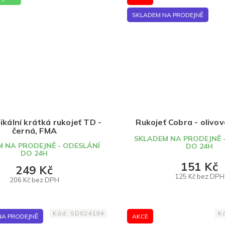
SKLADEM NA PRODEJNĚ
kální krátká rukojeť TD -
Rukojeť Cobra - olivo
černá, FMA
SKLADEM NA PRODEJNĚ 
 NA PRODEJNĚ - ODESLÁNÍ
DO 24H
DO 24H
151 Kč
249 Kč
125 Kč bez DPH
206 Kč bez DPH
DO KOŠÍKU
DO KOŠÍKU
Kód:
SD024194
K
NA PRODEJNĚ
AKCE