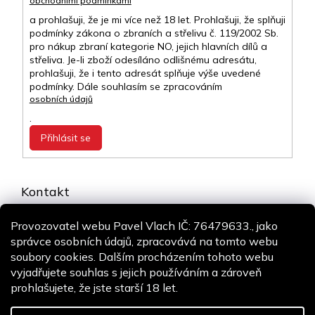
obchodními podmínkami
a prohlašuji, že je mi více než 18 let. Prohlašuji, že splňuji
podmínky zákona o zbraních a střelivu č. 119/2002 Sb.
pro nákup zbraní kategorie NO, jejich hlavních dílů a
střeliva. Je-li zboží odesíláno odlišnému adresátu,
prohlašuji, že i tento adresát splňuje výše uvedené
podmínky. Dále souhlasím se zpracováním
osobních údajů
.
Přihlásit se
Kontakt
info
@
airsoft-online.cz
Provozovatel webu Pavel Vlach IČ: 76479633., jako
+420 775 106 530
správce osobních údajů, zpracovává na tomto webu
Staň se fanouškem
soubory cookies. Dalším procházením tohoto webu
vyjadřujete souhlas s jejich používáním a zároveň
prohlašujete, že jste starší 18 let.
Copyright 2026
Airsoft-online.cz
. Všechna práva vyhrazena.