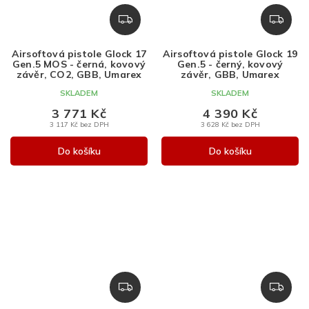
Z
Z
D
D
A
A
Airsoftová pistole Glock 17
Airsoftová pistole Glock 19
R
R
Gen.5 MOS - černá, kovový
Gen.5 - černý, kovový
M
M
závěr, CO2, GBB, Umarex
závěr, GBB, Umarex
A
A
SKLADEM
SKLADEM
3 771 Kč
4 390 Kč
3 117 Kč bez DPH
3 628 Kč bez DPH
Do košíku
Do košíku
Z
Z
D
D