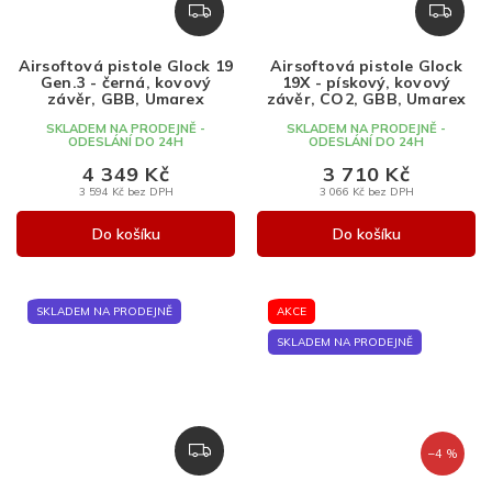
Z
Z
D
D
A
A
Airsoftová pistole Glock 19
Airsoftová pistole Glock
R
R
Gen.3 - černá, kovový
19X - pískový, kovový
M
M
závěr, GBB, Umarex
závěr, CO2, GBB, Umarex
A
A
SKLADEM NA PRODEJNĚ -
SKLADEM NA PRODEJNĚ -
ODESLÁNÍ DO 24H
ODESLÁNÍ DO 24H
4 349 Kč
3 710 Kč
3 594 Kč bez DPH
3 066 Kč bez DPH
Do košíku
Do košíku
SKLADEM NA PRODEJNĚ
AKCE
SKLADEM NA PRODEJNĚ
Z
–4 %
D