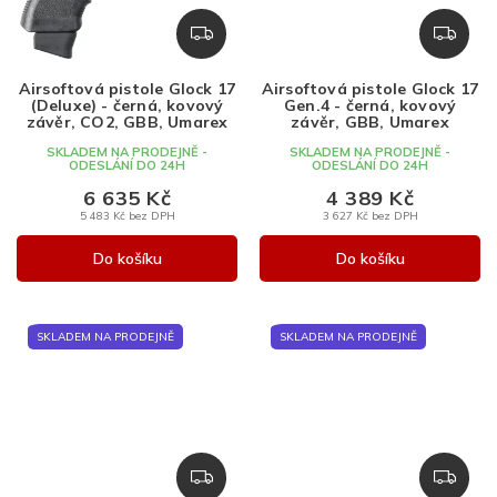
Z
Z
D
D
A
A
Airsoftová pistole Glock 17
Airsoftová pistole Glock 17
R
R
(Deluxe) - černá, kovový
Gen.4 - černá, kovový
M
M
závěr, CO2, GBB, Umarex
závěr, GBB, Umarex
A
A
SKLADEM NA PRODEJNĚ -
SKLADEM NA PRODEJNĚ -
ODESLÁNÍ DO 24H
ODESLÁNÍ DO 24H
6 635 Kč
4 389 Kč
5 483 Kč bez DPH
3 627 Kč bez DPH
Do košíku
Do košíku
SKLADEM NA PRODEJNĚ
SKLADEM NA PRODEJNĚ
Z
Z