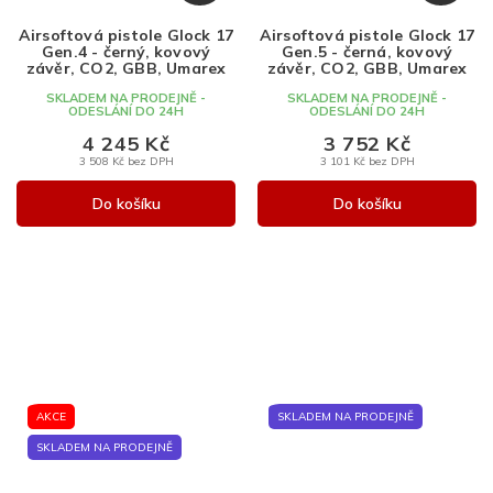
D
D
A
A
Airsoftová pistole Glock 17
Airsoftová pistole Glock 17
R
R
Gen.4 - černý, kovový
Gen.5 - černá, kovový
M
M
závěr, CO2, GBB, Umarex
závěr, CO2, GBB, Umarex
A
A
SKLADEM NA PRODEJNĚ -
SKLADEM NA PRODEJNĚ -
ODESLÁNÍ DO 24H
ODESLÁNÍ DO 24H
4 245 Kč
3 752 Kč
3 508 Kč bez DPH
3 101 Kč bez DPH
Do košíku
Do košíku
AKCE
SKLADEM NA PRODEJNĚ
SKLADEM NA PRODEJNĚ