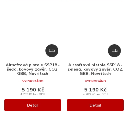
Z
Z
D
D
A
A
Airsoftová pistole SSP18 -
Airsoftová pistole SSP18 -
R
R
šedá, kovový závěr, CO2,
zelená, kovový závěr, CO2,
M
M
GBB, Novritsch
GBB, Novritsch
A
A
VYPRODÁNO
VYPRODÁNO
5 190 Kč
5 190 Kč
4 289 Kč bez DPH
4 289 Kč bez DPH
Detail
Detail