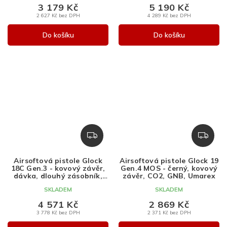
3 179 Kč
5 190 Kč
2 627 Kč bez DPH
4 289 Kč bez DPH
Do košíku
Do košíku
Z
Z
D
D
A
A
Airsoftová pistole Glock
Airsoftová pistole Glock 19
R
R
18C Gen.3 - kovový závěr,
Gen.4 MOS - černý, kovový
M
M
dávka, dlouhý zásobník,
závěr, CO2, GNB, Umarex
GBB, Umarex
A
A
SKLADEM
SKLADEM
4 571 Kč
2 869 Kč
3 778 Kč bez DPH
2 371 Kč bez DPH