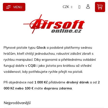
Přejít
CZK
na
obsah
Plynové pistole typu
Glock
a podobné platformy sednou
hráčům, kteří chtějí jednoduchou, robustní záložní zbraň s
rychlou manipulací. Díky ergonomii a přehlednému ovládání
fungují dobře v
CQB
i jako jistota pro krátkou až střední
vzdálenost, kdy potřebujete rychle přejít na pistoli.
Při objednávce nad
1 000 Kč
přidáváme
drobný dárek
a od
2
000 Kč nebo 100 €
máte
dopravu zdarma
.
Nejprodávanější