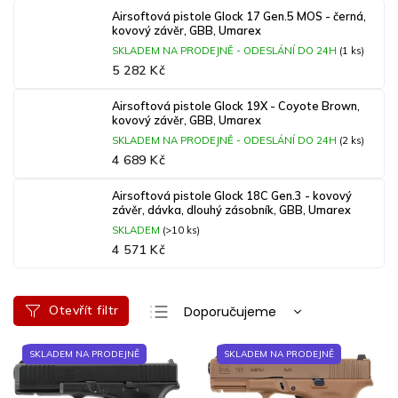
Airsoftová pistole Glock 17 Gen.5 MOS - černá,
kovový závěr, GBB, Umarex
SKLADEM NA PRODEJNĚ - ODESLÁNÍ DO 24H
(1 ks)
5 282 Kč
Airsoftová pistole Glock 19X - Coyote Brown,
kovový závěr, GBB, Umarex
SKLADEM NA PRODEJNĚ - ODESLÁNÍ DO 24H
(2 ks)
4 689 Kč
Airsoftová pistole Glock 18C Gen.3 - kovový
závěr, dávka, dlouhý zásobník, GBB, Umarex
SKLADEM
(>10 ks)
4 571 Kč
Ř
Otevřít filtr
Doporučujeme
a
Nejlevnější
V
z
SKLADEM NA PRODEJNĚ
SKLADEM NA PRODEJNĚ
ý
e
Nejdražší
p
n