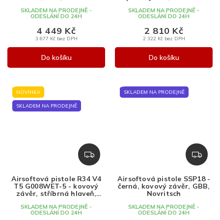
hlaveň, GBB, WE
A
SKLADEM NA PRODEJNĚ -
SKLADEM NA PRODEJNĚ -
ODESLÁNÍ DO 24H
ODESLÁNÍ DO 24H
4 449 Kč
2 810 Kč
3 677 Kč bez DPH
2 322 Kč bez DPH
Do košíku
Do košíku
NOVINKA
SKLADEM NA PRODEJNĚ
SKLADEM NA PRODEJNĚ
Z
Z
D
D
A
A
Airsoftová pistole R34 V4
Airsoftová pistole SSP18 -
R
R
T5 G008WET-5 - kovový
černá, kovový závěr, GBB,
M
M
závěr, stříbrná hlaveň,
Novritsch
GBB, WE
A
A
SKLADEM NA PRODEJNĚ -
SKLADEM NA PRODEJNĚ -
ODESLÁNÍ DO 24H
ODESLÁNÍ DO 24H