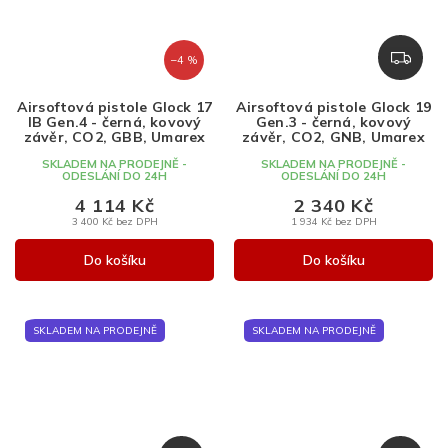
Z
–4 %
D
A
Airsoftová pistole Glock 17
Airsoftová pistole Glock 19
R
IB Gen.4 - černá, kovový
Gen.3 - černá, kovový
M
závěr, CO2, GBB, Umarex
závěr, CO2, GNB, Umarex
A
SKLADEM NA PRODEJNĚ -
SKLADEM NA PRODEJNĚ -
ODESLÁNÍ DO 24H
ODESLÁNÍ DO 24H
4 114 Kč
2 340 Kč
3 400 Kč bez DPH
1 934 Kč bez DPH
Do košíku
Do košíku
SKLADEM NA PRODEJNĚ
SKLADEM NA PRODEJNĚ