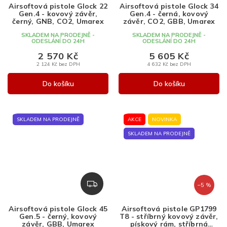
A
Airsoftová pistole Glock 22
Airsoftová pistole Glock 34
R
Gen.4 - kovový závěr,
Gen.4 - černá, kovový
M
černý, GNB, CO2, Umarex
závěr, CO2, GBB, Umarex
A
SKLADEM NA PRODEJNĚ -
SKLADEM NA PRODEJNĚ -
ODESLÁNÍ DO 24H
ODESLÁNÍ DO 24H
2 570 Kč
5 605 Kč
2 124 Kč bez DPH
4 632 Kč bez DPH
Do košíku
Do košíku
SKLADEM NA PRODEJNĚ
AKCE
NOVINKA
SKLADEM NA PRODEJNĚ
Z
–5 %
D
A
Airsoftová pistole Glock 45
Airsoftová pistole GP1799
R
Gen.5 - černý, kovový
T8 - stříbrný kovový závěr,
M
závěr, GBB, Umarex
pískový rám, stříbrná