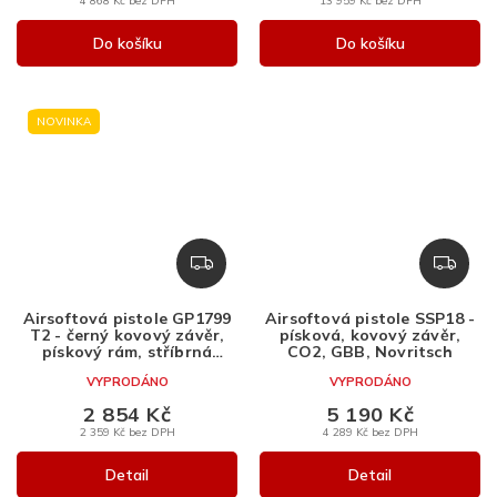
4 868 Kč bez DPH
13 959 Kč bez DPH
Do košíku
Do košíku
NOVINKA
Z
Z
D
D
A
A
Airsoftová pistole GP1799
Airsoftová pistole SSP18 -
R
R
T2 - černý kovový závěr,
písková, kovový závěr,
M
M
pískový rám, stříbrná
CO2, GBB, Novritsch
hlaveň, GBB, WE
A
A
VYPRODÁNO
VYPRODÁNO
2 854 Kč
5 190 Kč
2 359 Kč bez DPH
4 289 Kč bez DPH
Detail
Detail