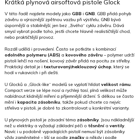
l
Krátká plynová airsoftová pistole Glock
á
d
V této řadě najdete modely jako
GBB
i
GNB
. GBB přidá pohyb
a
závěru a výraznější zpětnou vazbu při výstřelu, GNB bývá
c
úspornější a stabilnější, jen bez „živého“ cyklu závěru. Dává
í
smysl vybrat podle toho, jestli chcete hlavně realističtější chod,
p
nebo praktičtější provoz.
r
v
Rozdíl udělá i provedení. Často se potkáte s kombinací
k
odolného polymeru (ABS)
a
kovového závěru
– polymer udrží
y
pistoli lehčí na nošení, kovový závěr přidá na pocitu ze střelby.
v
Praktický detail je i
texturovaný/neklouzavý úchop
, který se
ý
hodí v rukavicích i při dešti.
p
i
U Glocků a „Glock-like“ modelů se vyplatí hlídat
velikost rámu
.
s
Compact verze se lépe nosí a rychleji tasí, plná velikost může
u
nabídnout klidnější míření a příjemnější držení. S délkou se často
mění i
kapacita zásobníku
, takže pokud chcete co nejvíc
střeliva v pistoli, je dobré to zkontrolovat u konkrétní varianty.
U plynových pistolí je zásadní téma
zásobníky
. Jsou nákladnější
než u elektriky a vyžadují základní péči o
těsnění
a
ventily
.
Navíc i u podobně vypadajících pistolí nemusí být zásobníky
vždy zaměnitelné – liší se podle
značky
a někdy i podle