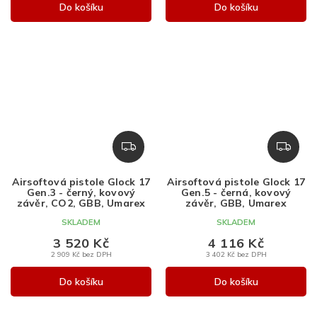
Do košíku
Do košíku
Z
Z
D
D
A
A
Airsoftová pistole Glock 17
Airsoftová pistole Glock 17
R
R
Gen.3 - černý, kovový
Gen.5 - černá, kovový
M
M
závěr, CO2, GBB, Umarex
závěr, GBB, Umarex
A
A
SKLADEM
SKLADEM
3 520 Kč
4 116 Kč
2 909 Kč bez DPH
3 402 Kč bez DPH
Do košíku
Do košíku