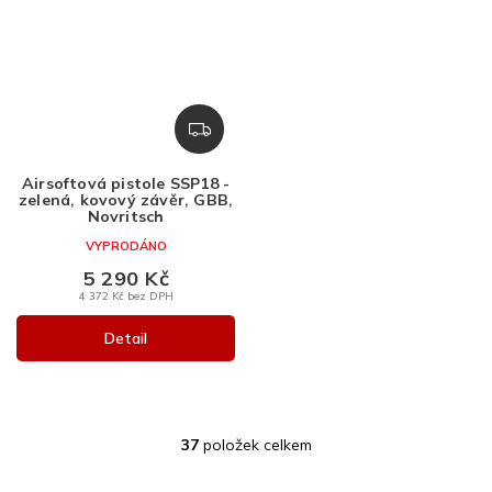
Z
D
A
Airsoftová pistole SSP18 -
R
zelená, kovový závěr, GBB,
M
Novritsch
A
VYPRODÁNO
5 290 Kč
4 372 Kč bez DPH
Detail
37
položek celkem
O
v