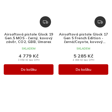
Z
Z
D
D
A
A
Airsoftová pistole Glock 19
Airsoftová pistole Glock 17
R
R
Gen.5 MOS - černý, kovový
Gen 5 French Edition -
M
M
závěr, CO2, GBB, Umarex
černá/Coyote, kovový
závěr, GBB, Umarex
A
A
SKLADEM
SKLADEM
4 779 Kč
5 285 Kč
3 950 Kč bez DPH
4 368 Kč bez DPH
Do košíku
Do košíku