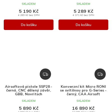
A
A
SKLADEM
SKLADEM
5 190 Kč
5 289 Kč
4 289 Kč bez DPH
4 371 Kč bez DPH
Do košíku
Do košíku
Z
Z
D
D
A
A
Airsoftová pistole SSP28 -
Konverzní kit Micro RONI
R
R
černá, CNC dělený závěr,
se svítilnou pro G-Series -
M
M
GBB, Novritsch
černý, CAA Airsoft
A
A
SKLADEM
SKLADEM
5 890 Kč
16 890 Kč