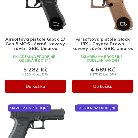
Nejprodávanější
i
í
s
p
Abecedně
p
r
r
o
Z
Z
o
d
D
D
d
u
A
A
Airsoftová pistole Glock 17
Airsoftová pistole Glock
u
k
R
R
Gen.5 MOS - černá, kovový
19X - Coyote Brown,
k
t
M
M
závěr, GBB, Umarex
kovový závěr, GBB, Umarex
A
A
t
ů
SKLADEM NA PRODEJNĚ -
SKLADEM NA PRODEJNĚ -
ODESLÁNÍ DO 24H
ODESLÁNÍ DO 24H
ů
5 282 Kč
4 689 Kč
4 365 Kč bez DPH
3 875 Kč bez DPH
Do košíku
Do košíku
SKLADEM NA PRODEJNĚ
SKLADEM NA PRODEJNĚ