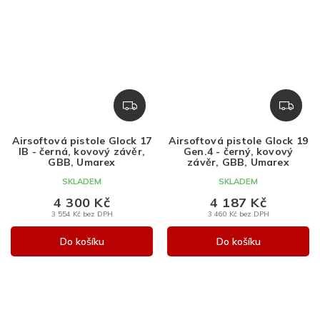
Z
Z
D
D
A
A
Airsoftová pistole Glock 17
Airsoftová pistole Glock 19
R
R
IB - černá, kovový závěr,
Gen.4 - černý, kovový
M
M
GBB, Umarex
závěr, GBB, Umarex
A
A
SKLADEM
SKLADEM
4 300 Kč
4 187 Kč
3 554 Kč bez DPH
3 460 Kč bez DPH
Do košíku
Do košíku