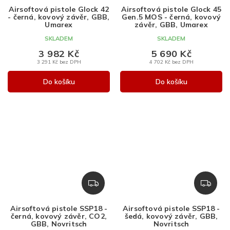
A
A
Airsoftová pistole Glock 42
Airsoftová pistole Glock 45
R
R
- černá, kovový závěr, GBB,
Gen.5 MOS - černá, kovový
M
M
Umarex
závěr, GBB, Umarex
A
A
SKLADEM
SKLADEM
3 982 Kč
5 690 Kč
3 291 Kč bez DPH
4 702 Kč bez DPH
Do košíku
Do košíku
Z
Z
D
D
A
A
Airsoftová pistole SSP18 -
Airsoftová pistole SSP18 -
R
R
černá, kovový závěr, CO2,
šedá, kovový závěr, GBB,
M
M
GBB, Novritsch
Novritsch