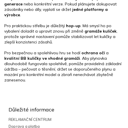
generace
nebo konkrétní verze. Pokud plánujete dokupovat
zásobníky nebo díly, vyplatí se držet
jedné platformy a
výrobce
.
Pro praktickou střelbu je důležitý
hop-up
. Má smysl ho po
vybalení doladit a upravit znovu při změně
gramáže kuliček
,
protože správné nastavení pomůže stabilizovat let kuličky a
zlepší konzistenci zásahů.
Pro bezpečnou a spolehlivou hru se hodí
ochrana očí
a
kvalitní BB kuličky ve vhodné gramáži
. Aby plynovka
dlouhodobě fungovala spolehlivě, pomůže pravidelná základní
údržba – pečovat o těsnění, držet se doporučeného plynu a
mazání pro konkrétní model a zbraň nenechávat zbytečně
zanesenou.
Z
á
p
Důležité informace
a
t
REKLAMAČNÍ CENTRUM
í
Doprava a platba