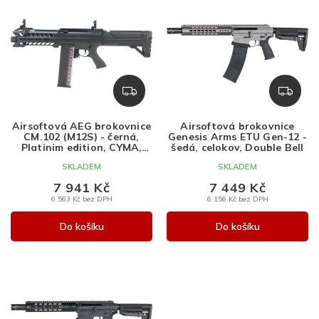
ý
e
Nejdražší
p
n
Nejprodávanější
i
í
s
p
Abecedně
p
r
r
o
Z
Z
o
d
D
D
d
u
A
A
Airsoftová AEG brokovnice
Airsoftová brokovnice
u
k
R
R
CM.102 (M12S) - černá,
Genesis Arms ETU Gen-12 -
k
t
M
M
Platinim edition, CYMA,
šedá, celokov, Double Bell
CM.102
A
A
t
ů
SKLADEM
SKLADEM
ů
7 941 Kč
7 449 Kč
6 563 Kč bez DPH
6 156 Kč bez DPH
Do košíku
Do košíku