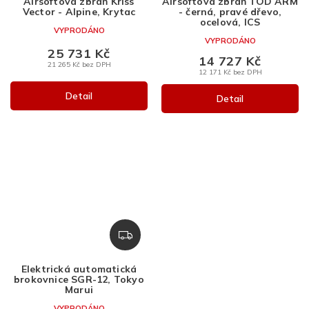
Airsoftová zbraň Kriss
Airsoftová zbraň TOD ARM
R
R
Vector - Alpine, Krytac
- černá, pravé dřevo,
M
M
ocelová, ICS
VYPRODÁNO
A
A
VYPRODÁNO
25 731 Kč
14 727 Kč
21 265 Kč bez DPH
12 171 Kč bez DPH
Detail
Detail
Z
D
A
Elektrická automatická
R
brokovnice SGR-12, Tokyo
M
Marui
A
VYPRODÁNO