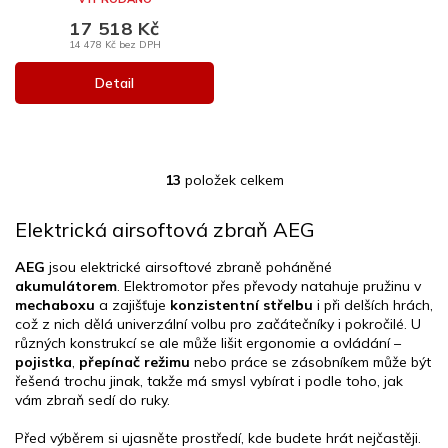
17 518 Kč
14 478 Kč bez DPH
Detail
13
položek celkem
O
v
l
Elektrická airsoftová zbraň AEG
á
d
AEG
jsou elektrické airsoftové zbraně poháněné
a
akumulátorem
. Elektromotor přes převody natahuje pružinu v
c
mechaboxu
a zajišťuje
konzistentní střelbu
i při delších hrách,
í
což z nich dělá univerzální volbu pro začátečníky i pokročilé. U
p
různých konstrukcí se ale může lišit ergonomie a ovládání –
r
pojistka
,
přepínač režimu
nebo práce se zásobníkem může být
v
řešená trochu jinak, takže má smysl vybírat i podle toho, jak
k
vám zbraň sedí do ruky.
y
v
Před výběrem si ujasněte prostředí, kde budete hrát nejčastěji.