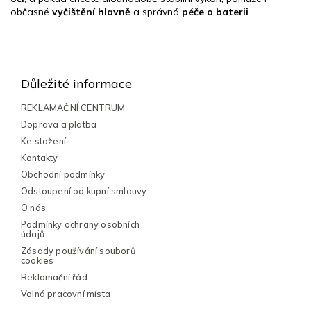
občasné
vyčištění hlavně
a správná
péče o baterii
.
Z
á
p
Důležité informace
a
t
REKLAMAČNÍ CENTRUM
í
Doprava a platba
Ke stažení
Kontakty
Obchodní podmínky
Odstoupení od kupní smlouvy
O nás
Podmínky ochrany osobních
údajů
Zásady používání souborů
cookies
Reklamační řád
Volná pracovní místa