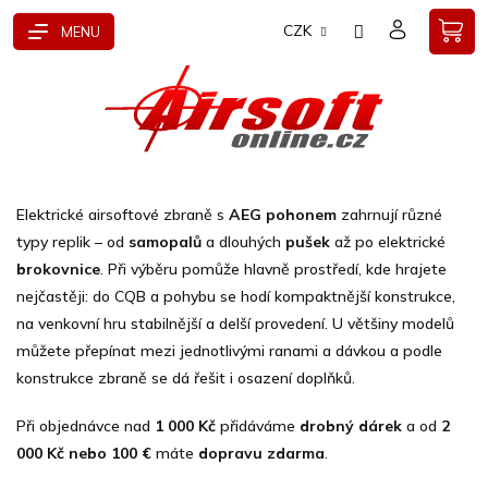
Přejít
CZK
na
obsah
Elektrické airsoftové zbraně s
AEG pohonem
zahrnují různé
typy replik – od
samopalů
a dlouhých
pušek
až po elektrické
brokovnice
. Při výběru pomůže hlavně prostředí, kde hrajete
nejčastěji: do CQB a pohybu se hodí kompaktnější konstrukce,
na venkovní hru stabilnější a delší provedení. U většiny modelů
můžete přepínat mezi jednotlivými ranami a dávkou a podle
konstrukce zbraně se dá řešit i osazení doplňků.
Při objednávce nad
1 000 Kč
přidáváme
drobný dárek
a od
2
000 Kč nebo 100 €
máte
dopravu zdarma
.