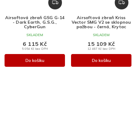
Z
Z
D
D
A
A
Airsoftová zbraň GSG G-14
Airsoftová zbraň Kriss
R
R
- Dark Earth, G.S.G.,
Vector SMG V2 se sklopnou
M
M
CyberGun
pažbou - černá, Krytac
A
A
SKLADEM
SKLADEM
6 115 Kč
15 109 Kč
5 054 Kč bez DPH
12 487 Kč bez DPH
Do košíku
Do košíku