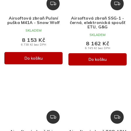
Z
Z
D
D
A
A
Airsoftová zbraň Pulsní
Airsoftová zbraň SSG-1 -
R
R
puška M41A - Snow Wolf
černá, elektronická spoušť
M
M
ETU, G&G
SKLADEM
A
A
SKLADEM
8 153 Kč
8 162 Kč
6 738 Kč bez DPH
6 745 Kč bez DPH
Do košíku
Do košíku
Z
Z
D
D
A
A