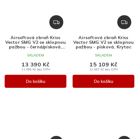
Z
Z
D
D
A
A
Airsoftová zbraň Kriss
Airsoftová zbraň Kriss
R
R
Vector SMG V2 se sklopnou
Vector SMG V2 se sklopnou
M
M
pažbou - černá/písková,
pažbou - písková, Krytac
Krytac
A
A
SKLADEM
SKLADEM
13 390 Kč
15 109 Kč
11 066 Kč bez DPH
12 487 Kč bez DPH
Do košíku
Do košíku