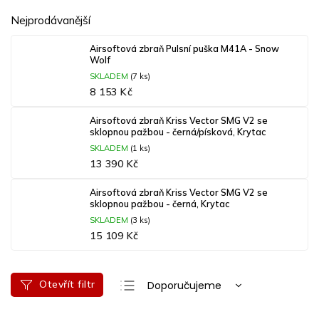
Nejprodávanější
Airsoftová zbraň Pulsní puška M41A - Snow
Wolf
SKLADEM
(7 ks)
8 153 Kč
Airsoftová zbraň Kriss Vector SMG V2 se
sklopnou pažbou - černá/písková, Krytac
SKLADEM
(1 ks)
13 390 Kč
Airsoftová zbraň Kriss Vector SMG V2 se
sklopnou pažbou - černá, Krytac
SKLADEM
(3 ks)
15 109 Kč
Ř
Otevřít filtr
Doporučujeme
a
Nejlevnější
V
z