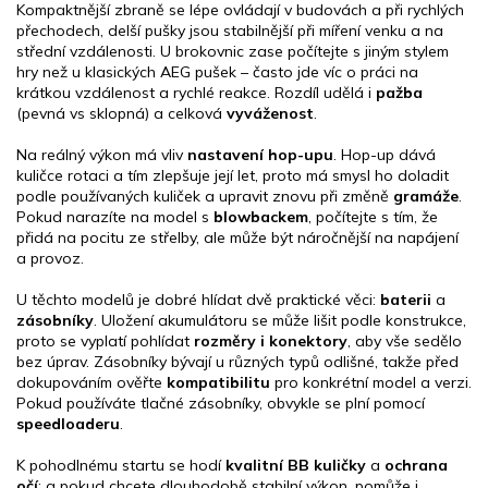
ý
Kompaktnější zbraně se lépe ovládají v budovách a při rychlých
p
přechodech, delší pušky jsou stabilnější při míření venku a na
i
střední vzdálenosti. U brokovnic zase počítejte s jiným stylem
s
hry než u klasických AEG pušek – často jde víc o práci na
u
krátkou vzdálenost a rychlé reakce. Rozdíl udělá i
pažba
(pevná vs sklopná) a celková
vyváženost
.
Na reálný výkon má vliv
nastavení hop-upu
. Hop-up dává
kuličce rotaci a tím zlepšuje její let, proto má smysl ho doladit
podle používaných kuliček a upravit znovu při změně
gramáže
.
Pokud narazíte na model s
blowbackem
, počítejte s tím, že
přidá na pocitu ze střelby, ale může být náročnější na napájení
a provoz.
U těchto modelů je dobré hlídat dvě praktické věci:
baterii
a
zásobníky
. Uložení akumulátoru se může lišit podle konstrukce,
proto se vyplatí pohlídat
rozměry i konektory
, aby vše sedělo
bez úprav. Zásobníky bývají u různých typů odlišné, takže před
dokupováním ověřte
kompatibilitu
pro konkrétní model a verzi.
Pokud používáte tlačné zásobníky, obvykle se plní pomocí
speedloaderu
.
K pohodlnému startu se hodí
kvalitní BB kuličky
a
ochrana
očí
; a pokud chcete dlouhodobě stabilní výkon, pomůže i