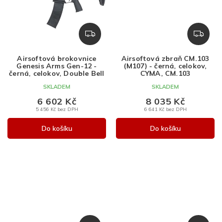
Z
Z
D
D
A
A
Airsoftová brokovnice
Airsoftová zbraň CM.103
R
R
Genesis Arms Gen-12 -
(M107) - černá, celokov,
M
M
černá, celokov, Double Bell
CYMA, CM.103
A
A
SKLADEM
SKLADEM
6 602 Kč
8 035 Kč
5 456 Kč bez DPH
6 641 Kč bez DPH
Do košíku
Do košíku