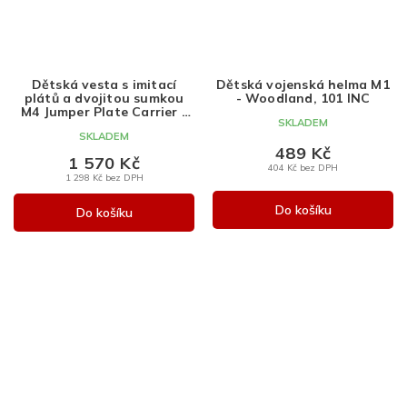
Dětská vesta s imitací
Dětská vojenská helma M1
plátů a dvojitou sumkou
- Woodland, 101 INC
M4 Jumper Plate Carrier -
SKLADEM
Coyote Brown, Emerson
SKLADEM
Gear
489 Kč
1 570 Kč
404 Kč bez DPH
1 298 Kč bez DPH
Do košíku
Do košíku