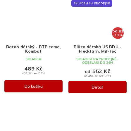
SKLADEM NA PRODEJNĚ
od
až
–10 %
Batoh dětský - BTP camo,
Blůza dětská US BDU -
Kombat
Flecktarn, Mil-Tec
SKLADEM
SKLADEM NA PRODEJNĚ -
ODESLÁNÍ DO 24H
489 Kč
552 Kč
od
404 Kč bez DPH
od 456 Kč bez DPH
Do košíku
Detail