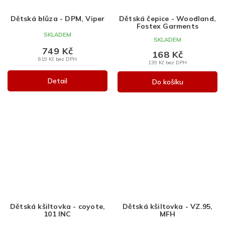
Dětská blůza - DPM, Viper
Dětská čepice - Woodland,
Fostex Garments
SKLADEM
SKLADEM
749 Kč
168 Kč
619 Kč bez DPH
139 Kč bez DPH
Detail
Do košíku
Dětská kšiltovka - coyote,
Dětská kšiltovka - VZ.95,
101 INC
MFH