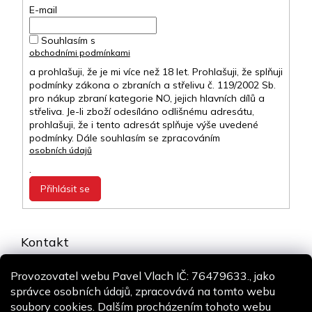
E-mail
Souhlasím s
obchodními podmínkami
a prohlašuji, že je mi více než 18 let. Prohlašuji, že splňuji
podmínky zákona o zbraních a střelivu č. 119/2002 Sb.
pro nákup zbraní kategorie NO, jejich hlavních dílů a
střeliva. Je-li zboží odesíláno odlišnému adresátu,
prohlašuji, že i tento adresát splňuje výše uvedené
podmínky. Dále souhlasím se zpracováním
osobních údajů
.
Přihlásit se
Kontakt
info
@
airsoft-online.cz
Provozovatel webu Pavel Vlach IČ: 76479633., jako
+420 775 106 530
správce osobních údajů, zpracovává na tomto webu
Staň se fanouškem
soubory cookies. Dalším procházením tohoto webu