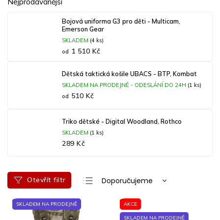
Nejprodávanější
Bojová uniforma G3 pro děti - Multicam,
Emerson Gear
SKLADEM
(4 ks)
1 510 Kč
od
Dětská taktická košile UBACS - BTP, Kombat
SKLADEM NA PRODEJNĚ - ODESLÁNÍ DO 24H
(1 ks)
510 Kč
od
Triko dětské - Digital Woodland, Rothco
SKLADEM
(1 ks)
289 Kč
Ř
Otevřít filtr
Doporučujeme
a
Nejlevnější
V
z
SKLADEM NA PRODEJNĚ
AKCE
ý
e
Nejdražší
p
n
SKLADEM NA PRODEJNĚ