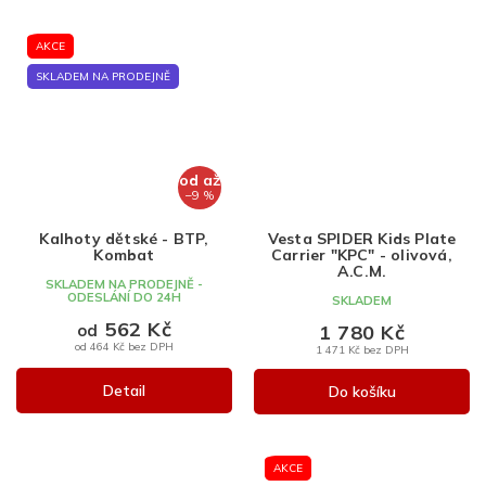
AKCE
SKLADEM NA PRODEJNĚ
od
až
–9 %
Kalhoty dětské - BTP,
Vesta SPIDER Kids Plate
Kombat
Carrier "KPC" - olivová,
A.C.M.
SKLADEM NA PRODEJNĚ -
ODESLÁNÍ DO 24H
SKLADEM
562 Kč
1 780 Kč
od
od 464 Kč bez DPH
1 471 Kč bez DPH
Detail
Do košíku
AKCE