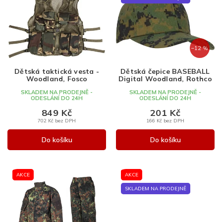
Nejprodávanější
i
í
s
p
Abecedně
p
r
r
o
–12 %
o
d
d
u
Dětská taktická vesta -
Dětská čepice BASEBALL
u
k
Woodland, Fosco
Digital Woodland, Rothco
k
t
SKLADEM NA PRODEJNĚ -
SKLADEM NA PRODEJNĚ -
t
ů
ODESLÁNÍ DO 24H
ODESLÁNÍ DO 24H
ů
849 Kč
201 Kč
702 Kč bez DPH
166 Kč bez DPH
Do košíku
Do košíku
AKCE
AKCE
SKLADEM NA PRODEJNĚ