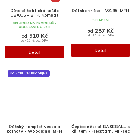
Dětská taktická košile
Dětské tričko - VZ.95, MFH
UBACS - BTP, Kombat
SKLADEM
SKLADEM NA PRODEJNĚ -
ODESLÁNÍ DO 24H
237 Kč
od
510 Kč
od
od 196 Kč bez DPH
od 421 Kč bez DPH
Detail
Detail
SKLADEM NA PRODEJNĚ
Dětský komplet vesta a
Čepice dětská BASEBALL s
kalhoty - Woodland, MFH
kšiltem - Flecktarn, Mil-Tec