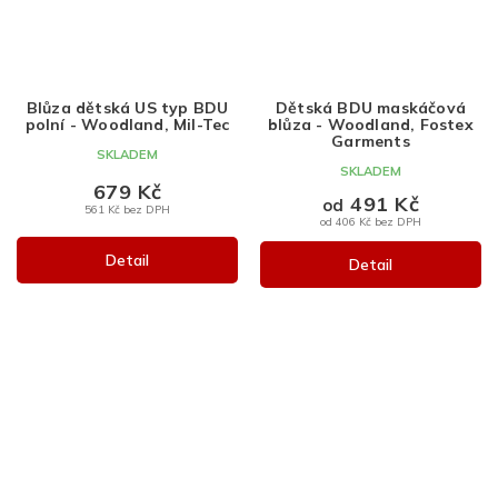
Blůza dětská US typ BDU
Dětská BDU maskáčová
polní - Woodland, Mil-Tec
blůza - Woodland, Fostex
Garments
SKLADEM
SKLADEM
679 Kč
491 Kč
od
561 Kč bez DPH
od 406 Kč bez DPH
Detail
Detail