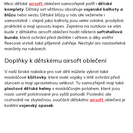
Mezi dětské
airsoft
oblečení samozřejmě patří i
dětské
komplety
. Dětský set většinou obsahuje
vojenské kalhoty a
blůzu
nebo vestu. Dětské blůzy u nás ale seženete i
samostatně – stejně jako kalhoty jsou velmi odolné, prodyšné,
praktické a mají spoustu kapes. Zejména na outdoor se vám
bude z dětského airsoft oblečení hodit některá
softshellová
bunda
, která ochrání před deštěm i větrem a díky vnitřní
fleecové vrstvě také příjemně zahřeje. Nechybí ani nastavitelné
manžety na rukávech.
Doplňky k dětskému airsoft oblečení
V naší široké nabídce pro své děti můžete vybrat také
maskáčové
kšiltovky
, které malé vojáky v létě ochrání před
sluncem a mají upravitelnou velikost. Tu samozřejmě mají také
plastové dětské helmy
s maskáčovým potahem, které jsou
navíc uvnitř polstrované pro vyšší pohodlí. Poslední, ale
rozhodně ne zbytečnou, součástí dětského
airsoft
oblečení je
kvalitní
vojenský opasek
.
Z
á