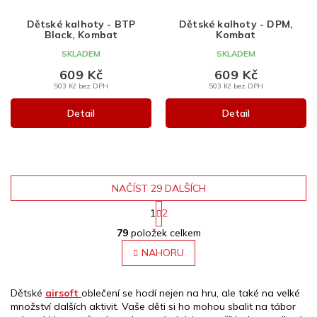
Dětské kalhoty - BTP
Dětské kalhoty - DPM,
Black, Kombat
Kombat
SKLADEM
SKLADEM
609 Kč
609 Kč
503 Kč bez DPH
503 Kč bez DPH
Detail
Detail
NAČÍST 29 DALŠÍCH
1
2
O
S
79
položek celkem
v
t
r
l
NAHORU
á
á
n
d
k
a
Dětské
airsoft
oblečení se hodí nejen na hru, ale také na velké
o
c
množství dalších aktivit. Vaše děti si ho mohou sbalit na tábor
v