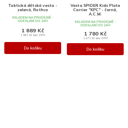
Taktická dětská vesta -
Vesta SPIDER Kids Plate
zelená, Rothco
Carrier "KPC" - černá,
A.C.M.
SKLADEM NA PRODEJNĚ -
ODESLÁNÍ DO 24H
SKLADEM NA PRODEJNĚ -
ODESLÁNÍ DO 24H
1 889 Kč
1 780 Kč
1 561 Kč bez DPH
1 471 Kč bez DPH
Do košíku
Do košíku