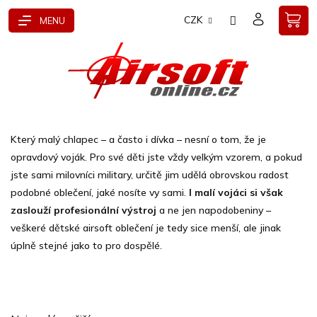
Přejít
CZK
na
obsah
Který malý chlapec – a často i dívka – nesní o tom, že je
opravdový voják. Pro své děti jste vždy velkým vzorem, a pokud
jste sami milovníci military, určitě jim udělá obrovskou radost
podobné oblečení, jaké nosíte vy sami.
I malí vojáci si však
zaslouží profesionální výstroj
a ne jen napodobeniny –
veškeré dětské airsoft oblečení je tedy sice menší, ale jinak
úplně stejné jako to pro dospělé.