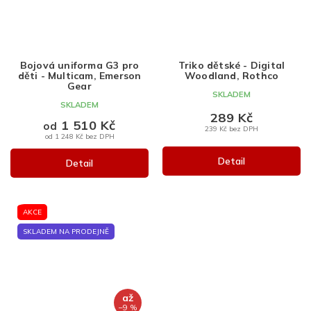
Bojová uniforma G3 pro
Triko dětské - Digital
děti - Multicam, Emerson
Woodland, Rothco
Gear
SKLADEM
SKLADEM
289 Kč
1 510 Kč
od
239 Kč bez DPH
od 1 248 Kč bez DPH
Detail
Detail
AKCE
SKLADEM NA PRODEJNĚ
až
–9 %