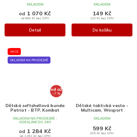
SKLADEM
SKLADEM
1 070 Kč
149 Kč
od
od 884 Kč bez DPH
123 Kč bez DPH
Detail
Do košíku
AKCE
SKLADEM NA PRODEJNĚ
od
až
–7 %
Dětská softshellová bunda
Dětská taktická vesta -
Patriot - BTP, Kombat
Multicam, Wosport
SKLADEM NA PRODEJNĚ -
SKLADEM
ODESLÁNÍ DO 24H
599 Kč
1 284 Kč
od
495 Kč bez DPH
od 1 061 Kč bez DPH