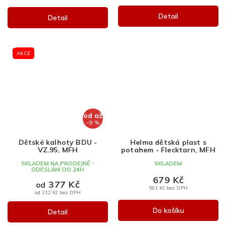
Detail
Detail
AKCE
od
až
–9 %
Dětské kalhoty BDU -
Helma dětská plast s
VZ.95, MFH
potahem - Flecktarn, MFH
SKLADEM NA PRODEJNĚ -
SKLADEM
ODESLÁNÍ DO 24H
679 Kč
377 Kč
od
561 Kč bez DPH
od 312 Kč bez DPH
Do košíku
Detail