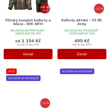
od
až
–15 %
–8 %
Dětský komplet kalhoty a
Kalhoty dětské - VZ.95,
blůza - BW, MFH
Army
SKLADEM NA PRODEJNĚ -
SKLADEM NA PRODEJNĚ -
ODESLÁNÍ DO 24H
ODESLÁNÍ DO 24H
1 154 Kč
495 Kč
od
od 954 Kč bez DPH
409 Kč bez DPH
Detail
Detail
AKCE
SKLADEM NA PRODEJNĚ
SKLADEM NA PRODEJNĚ
–10 %