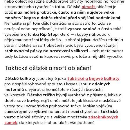
á
í
nebo obléct na různé outdoorové aktivity, například na rodinné
n
p
stanování nebo rybaření s tátou. Dětské
airsoft
oblečení je
í
r
totiž
maximálně praktické, často na něm najdete velké
v
množství kapes a dobře chrání před vnějšími podmínkami
.
k
Nemusíte si při tom dělat ani žádné starosti o to, zda se
y
neušpiní nebo nepoškodí. Je totiž
vysoce odolné
a často také
v
vylepšené o funkci
Rip Stop
, která ─ i kdyby náhodou k
ý
nějakému natržení látky došlo – zabrání jejímu dalšímu trhání a
p
párání. Dětské airsoft oblečení navíc bývá vybaveno různými
i
stahovacími pásky na nastavení velikosti
– nebudete muset
s
tedy každou sezónu kupovat nové, protože z něj dítě vyrostlo.
u
Taktické dětské airsoft oblečení
Dětské kalhoty
jsou stejně jako
taktické a bojové kalhoty
pro dospělé vybavené spoustou kapes, jsou
z odolných
materiálů
a vybrat si ho můžete v různých barvách i
velikostech.
Dětská trička
bývají vyrobená z příjemné, lehké a
dobře savé bavlny, najít u nás můžete jak klasické maskáčové
vzory, tak i námořnická pruhovaná trička. Malým vojákům
samozřejmě ve výbavě na airsoft nesmí chybět ani
taktická
vesta
z lehké síťoviny a s velkým množstvím
zásobníkových
sumek
, do kterých si mohou uložit vše potřebné.