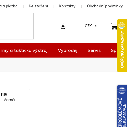
 a platba
Ke stažení
Kontakty
Obchodní podmínky
CZK
rmy a taktická výstroj
Výprodej
Servis
Spolup
 RIS
- černá,