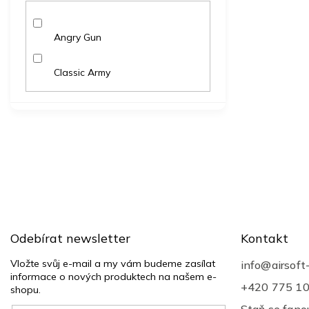
Angry Gun
Classic Army
Z
á
p
a
t
Odebírat newsletter
Kontakt
í
Vložte svůj e-mail a my vám budeme zasílat
info
@
airsoft
informace o nových produktech na našem e-
+420 775 1
shopu.
Staň se fan