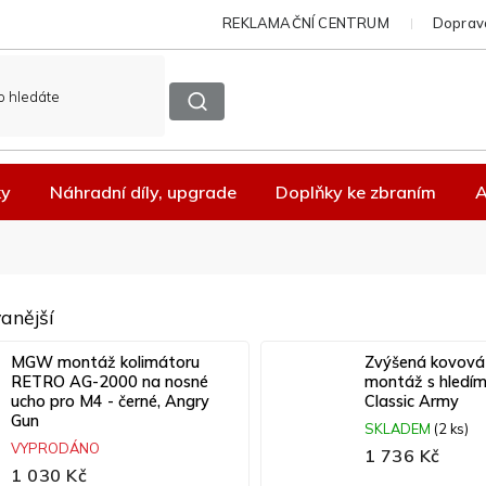
REKLAMAČNÍ CENTRUM
Doprava
ky
Náhradní díly, upgrade
Doplňky ke zbraním
A
anější
MGW montáž kolimátoru
Zvýšená kovová
RETRO AG-2000 na nosné
montáž s hledím 
ucho pro M4 - černé, Angry
Classic Army
Gun
SKLADEM
(2 ks)
VYPRODÁNO
1 736 Kč
1 030 Kč