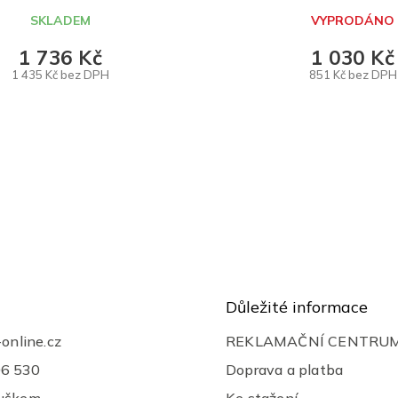
černé, Angry 
SKLADEM
VYPRODÁNO
1 736 Kč
1 030 Kč
1 435 Kč bez DPH
851 Kč bez DPH
DO KOŠÍKU
DETAIL
O
v
l
á
d
a
c
í
p
r
Důležité informace
v
k
-online.cz
REKLAMAČNÍ CENTRU
y
v
06 530
Doprava a platba
ý
ouškem
Ke stažení