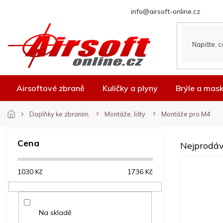
Přejít
info@airsoft-online.cz
na
obsah
Airsoftové zbraně
Kuličky a plyny
Brýle a mas
Doplňky ke zbraním
Montáže, lišty
Montáže pro M4
P
o
Cena
Nejprodáv
s
t
1030
Kč
1736
Kč
r
a
n
n
Na skladě
í