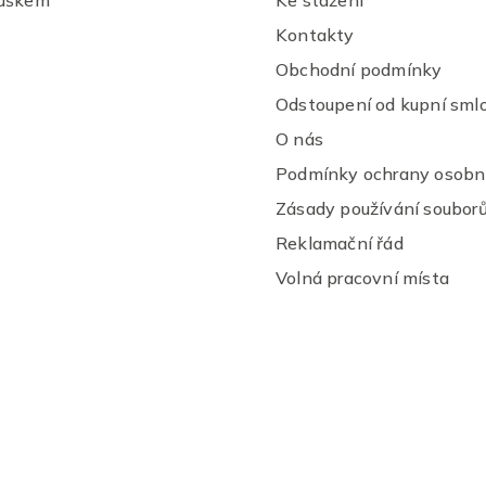
p
i
Kontakty
s
u
Obchodní podmínky
Odstoupení od kupní sml
O nás
Podmínky ochrany osobní
Zásady používání souborů
Reklamační řád
Volná pracovní místa