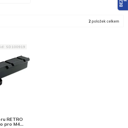
2
položek celkem
ód:
SD100919
oru RETRO
o pro M4 -