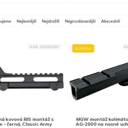
ujeme
Nejlevnější
Nejdražší
Nejprodávanější
Abecedně
Kód:
SD092357
K
NOVINKA
ná kovová RIS montáž s
MGW montáž kolimát
m - černá, Classic Army
AG-2000 na nosné uch