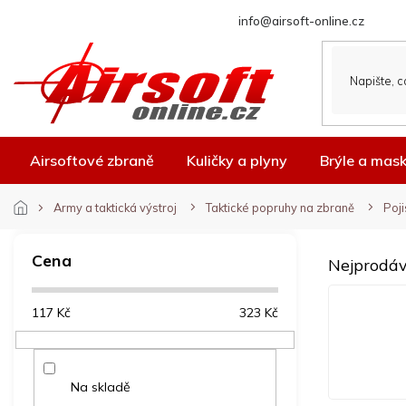
Přejít
info@airsoft-online.cz
na
obsah
Airsoftové zbraně
Kuličky a plyny
Brýle a mas
Army a taktická výstroj
Taktické popruhy na zbraně
Poji
P
o
Cena
Nejprodáv
s
t
117
Kč
323
Kč
r
a
n
n
Na skladě
í