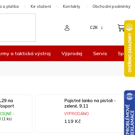
 a platba
Ke stažení
Kontakty
Obchodní podmínky
CZK
rmy a taktická výstroj
Výprodej
Servis
Spolup
SL29 na
Pojistné lanko na pistoli -
 Wosport
zelené, 9.11
DEJNĚ -
VYPRODÁNO
H
(1 ks)
119 Kč