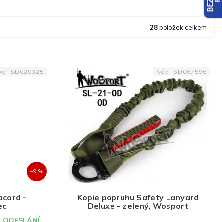
28
položek celkem
ód:
SD020325
Kód:
SD067596
–9 %
acord -
Kopie popruhu Safety Lanyard
ec
Deluxe - zelený, Wosport
- ODESLÁNÍ