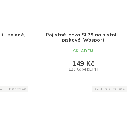
i - zelené,
Pojistné lanko SL29 na pistoli -
pískové, Wosport
SKLADEM
149 Kč
123 Kč bez DPH
DO KOŠÍKU
ód:
SD018240
Kód:
SD080904