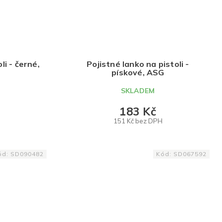
li - černé,
Pojistné lanko na pistoli -
pískové, ASG
SKLADEM
183 Kč
151 Kč bez DPH
DO KOŠÍKU
ód:
SD090482
Kód:
SD067592