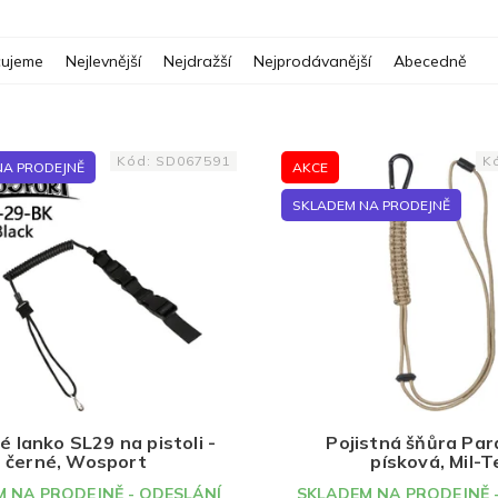
ujeme
Nejlevnější
Nejdražší
Nejprodávanější
Abecedně
Kód:
SD067591
K
NA PRODEJNĚ
AKCE
SKLADEM NA PRODEJNĚ
é lanko SL29 na pistoli -
Pojistná šňůra Par
černé, Wosport
písková, Mil-T
 NA PRODEJNĚ - ODESLÁNÍ
SKLADEM NA PRODEJNĚ 