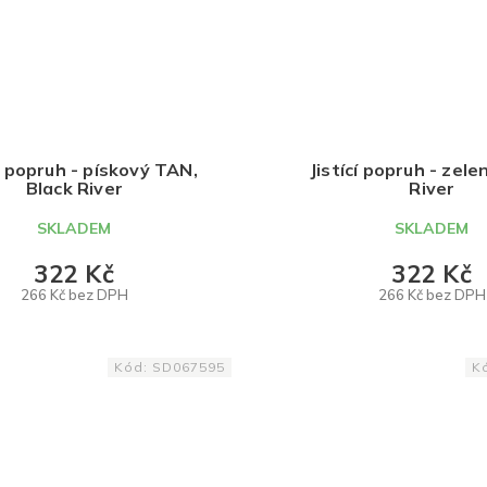
cí popruh - pískový TAN,
Jistící popruh - zele
Black River
River
SKLADEM
SKLADEM
322 Kč
322 Kč
266 Kč bez DPH
266 Kč bez DPH
DO KOŠÍKU
DO KOŠÍKU
Kód:
SD067595
K