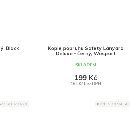
ný, Black
Kopie popruhu Safety Lanyard
Deluxe - černý, Wosport
SKLADEM
199 Kč
164 Kč bez DPH
DO KOŠÍKU
ód:
SD077620
Kód:
SD076058