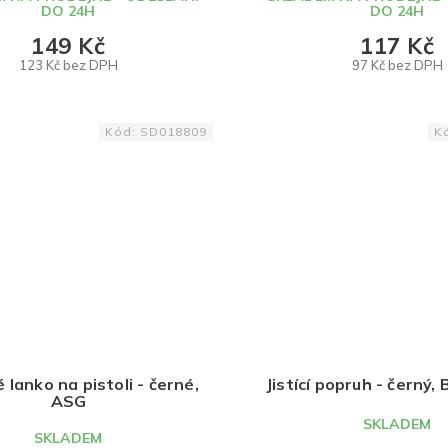
DO 24H
DO 24H
149 Kč
117 Kč
123 Kč bez DPH
97 Kč bez DPH
DO KOŠÍKU
DO KOŠÍKU
Kód:
SD018809
K
 lanko na pistoli - černé,
Jistící popruh - černý, 
ASG
SKLADEM
SKLADEM