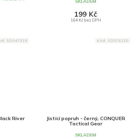
SKLADEM
199 Kč
164 Kč bez DPH
DO KOŠÍKU
ód:
SD047319
Kód:
SD076130
Black River
Jistící popruh - černý, CONQUER
Tactical Gear
SKLADEM