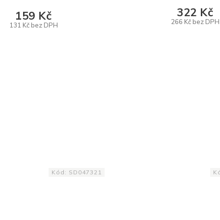
322 Kč
159 Kč
266 Kč bez DPH
131 Kč bez DPH
DO KOŠÍKU
DO KOŠÍKU
Kód:
SD047321
K