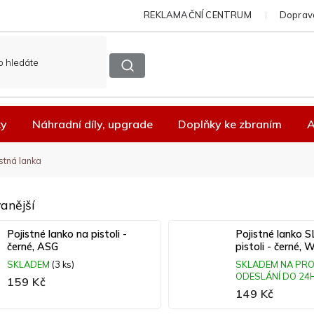
REKLAMAČNÍ CENTRUM
Doprava
ky
Náhradní díly, upgrade
Doplňky ke zbraním
A
stná lanka
anější
Pojistné lanko na pistoli -
Pojistné lanko 
černé, ASG
pistoli - černé,
SKLADEM
(3 ks)
SKLADEM NA PRO
ODESLÁNÍ DO 24
159 Kč
149 Kč