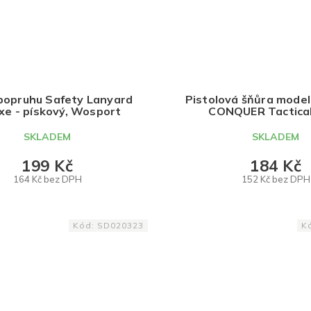
popruhu Safety Lanyard
Pistolová šňůra model 
xe - pískový, Wosport
CONQUER Tactica
SKLADEM
SKLADEM
199 Kč
184 Kč
164 Kč bez DPH
152 Kč bez DPH
DO KOŠÍKU
DO KOŠÍKU
Kód:
SD020323
K