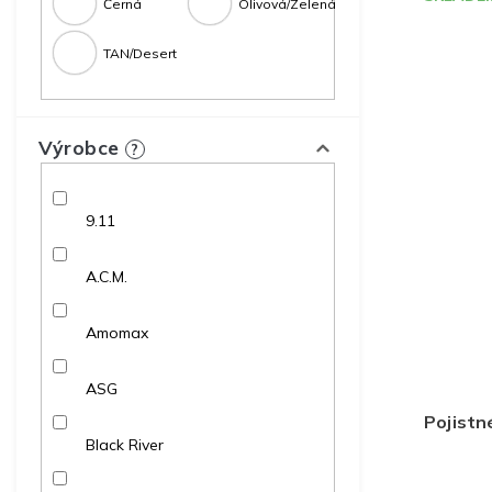
Černá
Olivová/Zelená
TAN/Desert
Výrobce
?
9.11
A.C.M.
Amomax
ASG
Pojistné
Black River