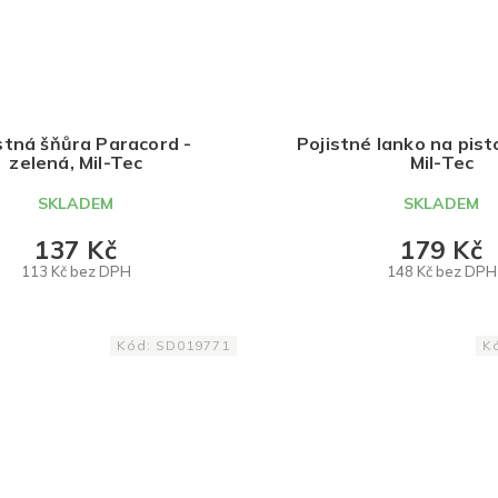
stná šňůra Paracord -
Pojistné lanko na pisto
zelená, Mil-Tec
Mil-Tec
SKLADEM
SKLADEM
137 Kč
179 Kč
113 Kč bez DPH
148 Kč bez DPH
DO KOŠÍKU
DO KOŠÍKU
Kód:
SD019771
K