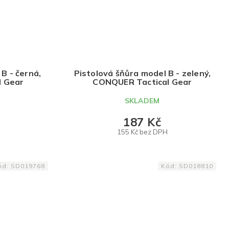
B - černá,
Pistolová šňůra model B - zelený,
l Gear
CONQUER Tactical Gear
SKLADEM
187 Kč
155 Kč bez DPH
DO KOŠÍKU
ód:
SD019768
Kód:
SD018810