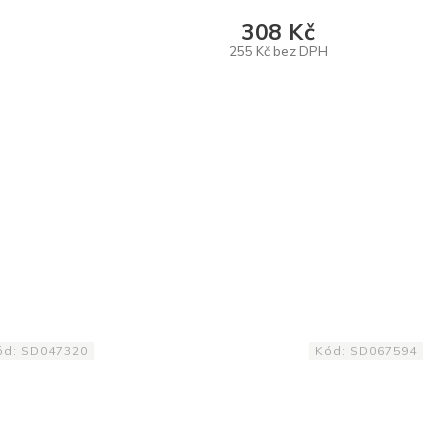
308 Kč
255 Kč bez DPH
DO KOŠÍKU
ód:
SD047320
Kód:
SD067594