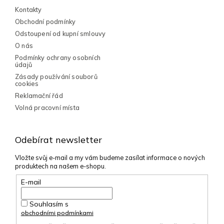
k
Kontakty
y
Obchodní podmínky
v
Odstoupení od kupní smlouvy
ý
p
O nás
i
Podmínky ochrany osobních
s
údajů
u
Zásady používání souborů
cookies
Reklamační řád
Volná pracovní místa
Odebírat newsletter
Vložte svůj e-mail a my vám budeme zasílat informace o nových
produktech na našem e-shopu.
E-mail
Souhlasím s
obchodními podmínkami