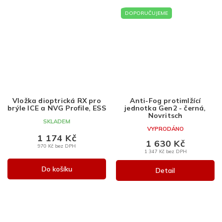
DOPORUČUJEME
Vložka dioptrická RX pro
Anti-Fog protimlžící
brýle ICE a NVG Profile, ESS
jednotka Gen2 - černá,
Novritsch
SKLADEM
VYPRODÁNO
1 174 Kč
1 630 Kč
970 Kč bez DPH
1 347 Kč bez DPH
Do košíku
Detail