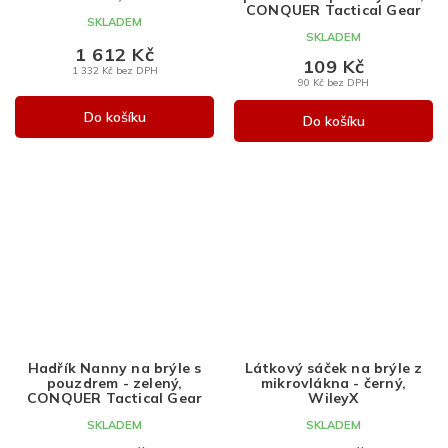
CONQUER Tactical Gear
SKLADEM
SKLADEM
1 612 Kč
109 Kč
1 332 Kč bez DPH
90 Kč bez DPH
Do košíku
Do košíku
Hadřík Nanny na brýle s
Látkový sáček na brýle z
pouzdrem - zelený,
mikrovlákna - černý,
CONQUER Tactical Gear
WileyX
SKLADEM
SKLADEM