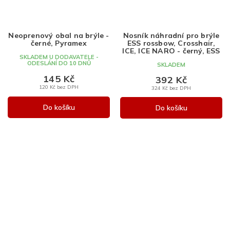
Neoprenový obal na brýle -
Nosník náhradní pro brýle
černé, Pyramex
ESS rossbow, Crosshair,
ICE, ICE NARO - černý, ESS
SKLADEM U DODAVATELE -
ODESLÁNÍ DO 10 DNŮ
SKLADEM
145 Kč
392 Kč
120 Kč bez DPH
324 Kč bez DPH
Do košíku
Do košíku