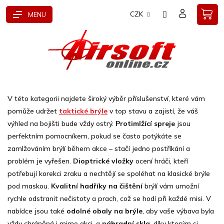
Přejít
CZK
na
obsah
V této kategorii najdete široký výběr příslušenství, které vám
pomůže udržet
taktické brýle
v top stavu a zajistí, že váš
výhled na bojišti bude vždy ostrý.
Protimlžící spreje
jsou
perfektním pomocníkem, pokud se často potýkáte se
zamlžováním brýlí během akce – stačí jedno postříkání a
problém je vyřešen.
Dioptrické vložky
ocení hráči, kteří
potřebují korekci zraku a nechtějí se spoléhat na klasické brýle
pod maskou.
Kvalitní hadříky na čištění
brýlí vám umožní
rychle odstranit nečistoty a prach, což se hodí při každé misi. V
nabídce jsou také
odolné obaly na brýle
, aby vaše výbava byla
vždy chráněná i mimo akci, a
náhradní skla
, díky kterým si