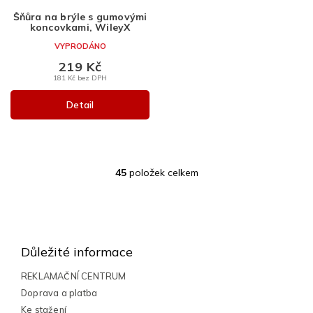
Šňůra na brýle s gumovými
koncovkami, WileyX
VYPRODÁNO
219 Kč
181 Kč bez DPH
Detail
45
položek celkem
O
v
l
Z
á
á
d
a
p
Důležité informace
c
a
í
t
REKLAMAČNÍ CENTRUM
p
í
Doprava a platba
r
v
Ke stažení