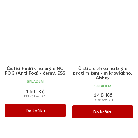
Čistící hadřík na brýle NO
Čistící utěrka na brýle
FOG (Anti Fog) - černý, ESS
proti mlžení - mikrovlákno,
Abbey
SKLADEM
SKLADEM
161 Kč
140 Kč
133 Kč bez DPH
116 Kč bez DPH
Do košíku
Do košíku