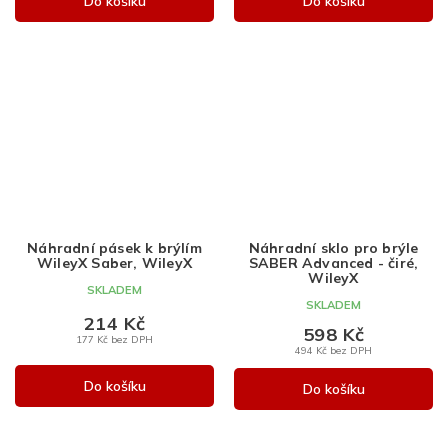
Do košíku
Do košíku
Náhradní pásek k brýlím
Náhradní sklo pro brýle
WileyX Saber, WileyX
SABER Advanced - čiré,
WileyX
SKLADEM
SKLADEM
214 Kč
598 Kč
177 Kč bez DPH
494 Kč bez DPH
Do košíku
Do košíku