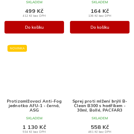
SKLADEM
SKLADEM
499 Kč
164 Kč
412 Kč bez DPH
136 Kč bez DPH
Do košíku
Do košíku
NOVINKA
Protizamlžovací Anti-Fog
Sprej proti mlžení brýlí B-
jednotka AFU-1 - černá,
Clean B300 s hadříkem -
ASG
30ml, Bollé, PACFAR3
SKLADEM
SKLADEM
1 130 Kč
558 Kč
934 Kč bez DPH
461 Kč bez DPH