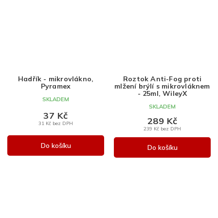
Hadřík - mikrovlákno,
Roztok Anti-Fog proti
Pyramex
mlžení brýlí s mikrovláknem
- 25ml, WileyX
SKLADEM
SKLADEM
37 Kč
289 Kč
31 Kč bez DPH
239 Kč bez DPH
Do košíku
Do košíku