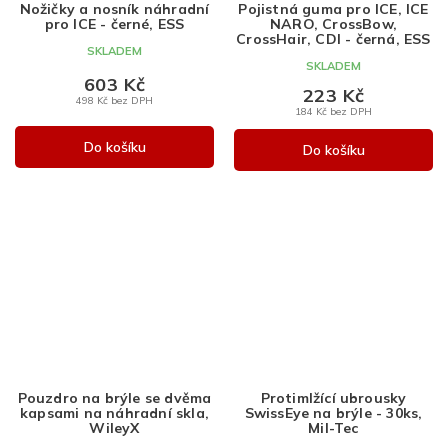
Nožičky a nosník náhradní
Pojistná guma pro ICE, ICE
pro ICE - černé, ESS
NARO, CrossBow,
CrossHair, CDI - černá, ESS
SKLADEM
SKLADEM
603 Kč
223 Kč
498 Kč bez DPH
184 Kč bez DPH
Do košíku
Do košíku
Pouzdro na brýle se dvěma
Protimlžící ubrousky
kapsami na náhradní skla,
SwissEye na brýle - 30ks,
WileyX
Mil-Tec