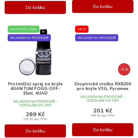
Do košíku
Do košíku
DOPORUČUJEME
AKCE
SKLADEM NA PRODEJNĚ
SKLADEM NA PRODEJNĚ
–9 %
Protimlžící sprej na brýle
Dioptrická vložka RX8200
4UANTUM FOGG-OFF-
pro brýle V3G, Pyramex
15ml, 4UAD
SKLADEM NA PRODEJNĚ -
ODESLÁNÍ DO 24H
SKLADEM NA PRODEJNĚ -
ODESLÁNÍ DO 24H
201 Kč
289 Kč
166 Kč bez DPH
239 Kč bez DPH
Do košíku
Do košíku