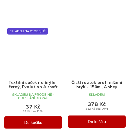
SKLADEM NA PRODEJNĚ
Textilní sáček na brýle -
Čistí roztok proti mlžení
černý, Evolution Airsoft
brýlí - 150ml, Abbey
SKLADEM NA PRODEJNĚ -
SKLADEM
ODESLÁNÍ DO 24H
378 Kč
37 Kč
312 Kč bez DPH
31 Kč bez DPH
Do košíku
Do košíku