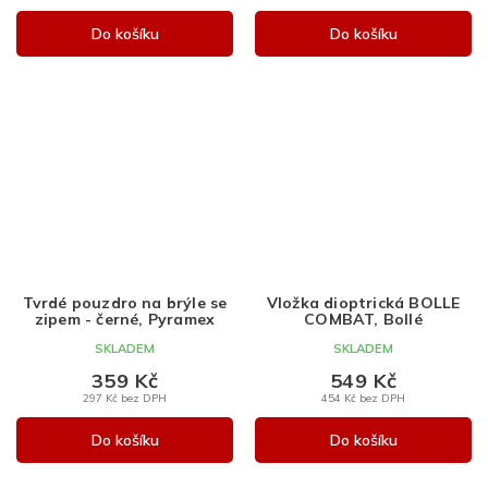
Do košíku
Do košíku
Tvrdé pouzdro na brýle se
Vložka dioptrická BOLLE
zipem - černé, Pyramex
COMBAT, Bollé
SKLADEM
SKLADEM
359 Kč
549 Kč
297 Kč bez DPH
454 Kč bez DPH
Do košíku
Do košíku