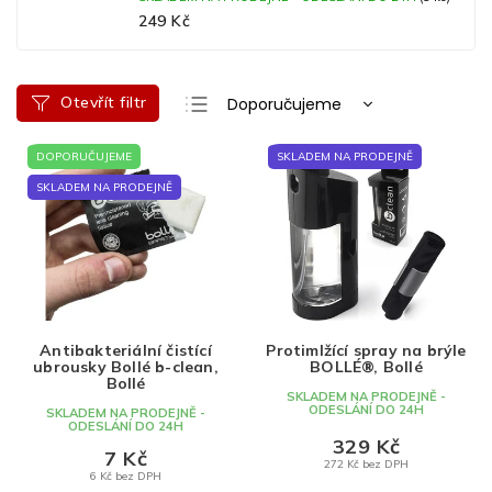
249 Kč
Ř
Otevřít filtr
Doporučujeme
a
Nejlevnější
V
z
DOPORUČUJEME
SKLADEM NA PRODEJNĚ
ý
e
Nejdražší
p
n
SKLADEM NA PRODEJNĚ
Nejprodávanější
i
í
s
p
Abecedně
p
r
r
o
o
d
d
u
Antibakteriální čistící
Protimlžící spray na brýle
u
k
ubrousky Bollé b-clean,
BOLLÉ®, Bollé
k
t
Bollé
SKLADEM NA PRODEJNĚ -
t
ů
ODESLÁNÍ DO 24H
SKLADEM NA PRODEJNĚ -
ODESLÁNÍ DO 24H
ů
329 Kč
7 Kč
272 Kč bez DPH
6 Kč bez DPH