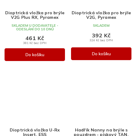
Dioptrická vložka pro brýle
Dioptrická vložka pro brýle
V2G Plus RX, Pyramex
V2G, Pyramex
SKLADEM U DODAVATELE -
SKLADEM
ODESLÁNÍ DO 10 DNŮ
392 Kč
461 Kč
324 Kč bez DPH
381 Kč bez DPH
Do košíku
Do košíku
Dioptrická vložka U-Rx
Hadřík Nanny na brýle s
Insert, ESS
pouzdrem - pískový TAN,