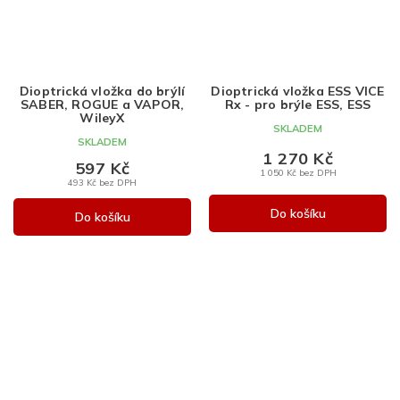
Dioptrická vložka do brýlí
Dioptrická vložka ESS VICE
SABER, ROGUE a VAPOR,
Rx - pro brýle ESS, ESS
WileyX
SKLADEM
SKLADEM
1 270 Kč
597 Kč
1 050 Kč bez DPH
493 Kč bez DPH
Do košíku
Do košíku