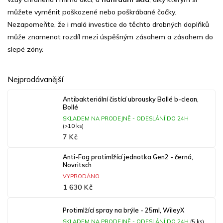
můžete vyměnit poškozené nebo poškrábané čočky.
Nezapomeňte, že i malá investice do těchto drobných doplňků
může znamenat rozdíl mezi úspěšným zásahem a zásahem do
slepé zóny.
Nejprodávanější
Antibakteriální čistící ubrousky Bollé b-clean,
Bollé
SKLADEM NA PRODEJNĚ - ODESLÁNÍ DO 24H
(>10 ks)
7 Kč
Anti-Fog protimlžící jednotka Gen2 - černá,
Novritsch
VYPRODÁNO
1 630 Kč
Protimlžící spray na brýle - 25ml, WileyX
SKLADEM NA PRODEJNĚ - ODESLÁNÍ DO 24H
(5 ks)