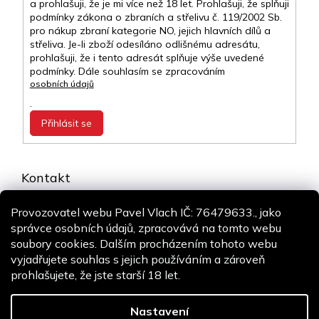
a prohlašuji, že je mi více než 18 let. Prohlašuji, že splňuji
podmínky zákona o zbraních a střelivu č. 119/2002 Sb.
pro nákup zbraní kategorie NO, jejich hlavních dílů a
střeliva. Je-li zboží odesíláno odlišnému adresátu,
prohlašuji, že i tento adresát splňuje výše uvedené
podmínky. Dále souhlasím se zpracováním
osobních údajů
.
Přihlásit se
Kontakt
info
@
airsoft-online.cz
Provozovatel webu Pavel Vlach IČ: 76479633., jako
+420 775 106 530
správce osobních údajů, zpracovává na tomto webu
Staň se fanouškem
soubory cookies. Dalším procházením tohoto webu
vyjadřujete souhlas s jejich používáním a zároveň
prohlašujete, že jste starší 18 let.
Copyright 2026
Airsoft-online.cz
. Všechna práva vyhrazena.
Design
Shoptak.cz
| Platforma
Shoptet
Nastavení