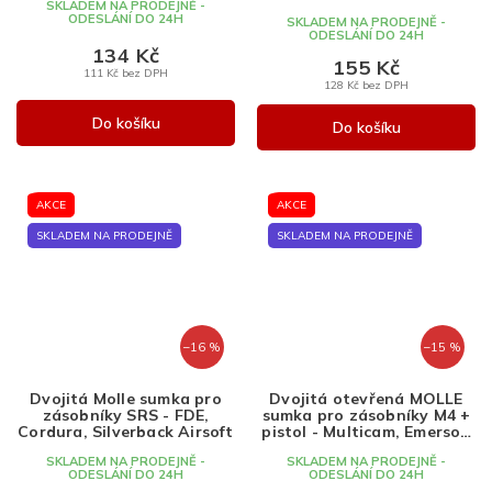
SKLADEM NA PRODEJNĚ -
ODESLÁNÍ DO 24H
SKLADEM NA PRODEJNĚ -
ODESLÁNÍ DO 24H
134 Kč
155 Kč
111 Kč bez DPH
128 Kč bez DPH
Do košíku
Do košíku
AKCE
AKCE
SKLADEM NA PRODEJNĚ
SKLADEM NA PRODEJNĚ
–16 %
–15 %
Dvojitá Molle sumka pro
Dvojitá otevřená MOLLE
zásobníky SRS - FDE,
sumka pro zásobníky M4 +
Cordura, Silverback Airsoft
pistol - Multicam, Emerson
Gear
SKLADEM NA PRODEJNĚ -
SKLADEM NA PRODEJNĚ -
ODESLÁNÍ DO 24H
ODESLÁNÍ DO 24H