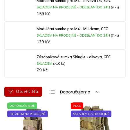
Modulární sumka pro M4 - olivová OD, GFC
SKLADEM NA PRODEJNĚ - ODESLÁNÍ DO 24H
(9 ks)
159 Kč
Modulární sumka pro M4 - Multicam, GFC
SKLADEM NA PRODEJNĚ - ODESLÁNÍ DO 24H
(7 ks)
139 Kč
Zásobníková sumka Shingle - olivová, GFC
SKLADEM
(>10 ks)
79 Kč
Ř
Otevřít filtr
Doporučujeme
a
Nejlevnější
V
z
DOPORUČUJEME
AKCE
ý
e
Nejdražší
p
n
SKLADEM NA PRODEJNĚ
SKLADEM NA PRODEJNĚ
Nejprodávanější
i
í
s
p
Abecedně