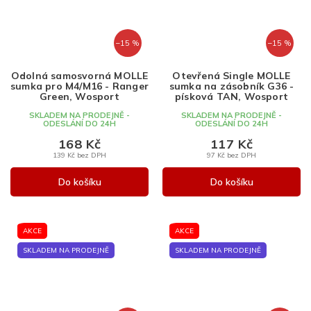
–15 %
–15 %
Odolná samosvorná MOLLE
Otevřená Single MOLLE
sumka pro M4/M16 - Ranger
sumka na zásobník G36 -
Green, Wosport
písková TAN, Wosport
SKLADEM NA PRODEJNĚ -
SKLADEM NA PRODEJNĚ -
ODESLÁNÍ DO 24H
ODESLÁNÍ DO 24H
168 Kč
117 Kč
139 Kč bez DPH
97 Kč bez DPH
Do košíku
Do košíku
AKCE
AKCE
SKLADEM NA PRODEJNĚ
SKLADEM NA PRODEJNĚ