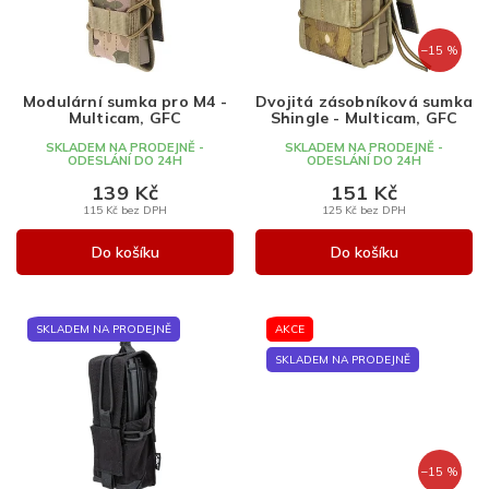
p
r
r
o
–15 %
o
d
d
u
Modulární sumka pro M4 -
Dvojitá zásobníková sumka
u
k
Multicam, GFC
Shingle - Multicam, GFC
k
t
SKLADEM NA PRODEJNĚ -
SKLADEM NA PRODEJNĚ -
t
ů
ODESLÁNÍ DO 24H
ODESLÁNÍ DO 24H
ů
139 Kč
151 Kč
115 Kč bez DPH
125 Kč bez DPH
Do košíku
Do košíku
SKLADEM NA PRODEJNĚ
AKCE
SKLADEM NA PRODEJNĚ
–15 %