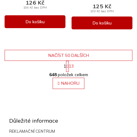
126 Kč
125 Kč
104 Kč bez DPH
103 Kč bez DPH
Do košíku
Do košíku
NAČÍST 50 DALŠÍCH
1
13
O
S
648
položek celkem
v
t
r
l
NAHORU
á
á
n
d
k
a
o
Z
c
v
á
á
í
n
p
p
Důležité informace
í
r
a
v
t
REKLAMAČNÍ CENTRUM
k