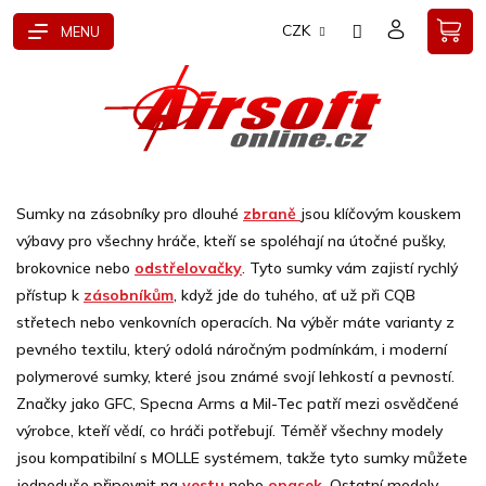
Přejít
CZK
na
obsah
Sumky na zásobníky pro dlouhé
zbraně
jsou klíčovým kouskem
výbavy pro všechny hráče, kteří se spoléhají na útočné pušky,
brokovnice nebo
odstřelovačky
. Tyto sumky vám zajistí rychlý
přístup k
zásobníkům
, když jde do tuhého, ať už při CQB
střetech nebo venkovních operacích. Na výběr máte varianty z
pevného textilu, který odolá náročným podmínkám, i moderní
polymerové sumky, které jsou známé svojí lehkostí a pevností.
Značky jako GFC, Specna Arms a Mil-Tec patří mezi osvědčené
výrobce, kteří vědí, co hráči potřebují. Téměř všechny modely
jsou kompatibilní s MOLLE systémem, takže tyto sumky můžete
jednoduše připevnit na
vestu
nebo
opasek
. Ostatní modely