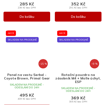
285 Kč
352 Kč
236 Kč bez DPH
291 Kč bez DPH
Do košíku
Do košíku
AKCE
AKCE
SKLADEM NA PRODEJNĚ
SKLADEM NA PRODEJNĚ
–15 %
–9 %
Panel na vestu Serbel -
Rotační pouzdro na
Coyote Brown, Primal Gear
zásobník M4 + Molle úchyt,
ESP
SKLADEM NA PRODEJNĚ -
ODESLÁNÍ DO 24H
SKLADEM NA PRODEJNĚ -
ODESLÁNÍ DO 24H
495 Kč
369 Kč
409 Kč bez DPH
305 Kč bez DPH