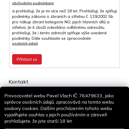
obchodními podmínkami
a prohlašuji, že je mi více než 18 let. Prohlašuji, že splňuji
podmínky zákona o zbraních a střelivu č. 119/2002 Sb.
pro nákup zbraní kategorie NO, jejich hlavních dílů a
střeliva. Je-li zboží odesíláno odlišnému adresátu,
prohlašuji, že i tento adresát splňuje výše uvedené
podmínky. Dále souhlasím se zpracováním
osobních údajů
.
Přihlásit se
Kontakt
info
@
airsoft-online.cz
Provozovatel webu Pavel Vlach IČ: 76479633., jako
+420 775 106 530
správce osobních údajů, zpracovává na tomto webu
Staň se fanouškem
soubory cookies. Dalším procházením tohoto webu
vyjadřujete souhlas s jejich používáním a zároveň
prohlašujete, že jste starší 18 let.
Copyright 2026
Airsoft-online.cz
. Všechna práva vyhrazena.