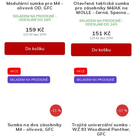
Modulární sumka pro M4 -
Otevřená taktická sumka
olivová OD, GFC
pro zásobníky M4/AK na
MOLLE - černá, Specna
SKLADEM NA PRODEJNĚ -
Arms
ODESLÁNÍ DO 24H
SKLADEM NA PRODEJNĚ -
ODESLÁNÍ DO 24H
159 Kč
151 Kč
131 Kč bez DPH
125 Kč bez DPH
Do košíku
Do košíku
AKCE
AKCE
SKLADEM NA PRODEJNĚ
SKLADEM NA PRODEJNĚ
–15 %
–17 %
Sumka na dva zásobníky
Trojitá univerzální sumka -
M4 - olivová, GFC
WZ.93 Woodland Panther,
GFC