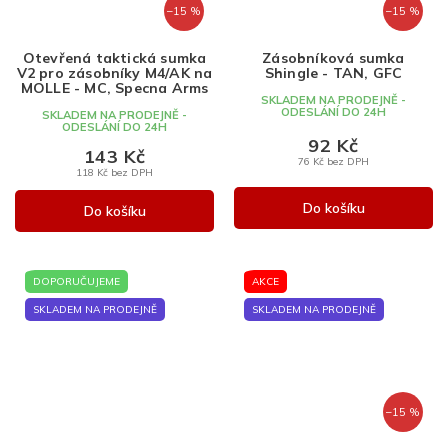
–15 %
–15 %
Otevřená taktická sumka
Zásobníková sumka
V2 pro zásobníky M4/AK na
Shingle - TAN, GFC
MOLLE - MC, Specna Arms
SKLADEM NA PRODEJNĚ -
ODESLÁNÍ DO 24H
SKLADEM NA PRODEJNĚ -
ODESLÁNÍ DO 24H
92 Kč
143 Kč
76 Kč bez DPH
118 Kč bez DPH
Do košíku
Do košíku
DOPORUČUJEME
AKCE
SKLADEM NA PRODEJNĚ
SKLADEM NA PRODEJNĚ
–15 %