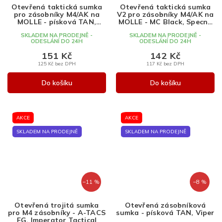
Otevřená taktická sumka
Otevřená taktická sumka
pro zásobníky M4/AK na
V2 pro zásobníky M4/AK na
MOLLE - písková TAN,
MOLLE - MC Black, Specna
Specna Arms
Arms
SKLADEM NA PRODEJNĚ -
SKLADEM NA PRODEJNĚ -
ODESLÁNÍ DO 24H
ODESLÁNÍ DO 24H
151 Kč
142 Kč
125 Kč bez DPH
117 Kč bez DPH
Do košíku
Do košíku
AKCE
AKCE
SKLADEM NA PRODEJNĚ
SKLADEM NA PRODEJNĚ
–11 %
–8 %
Otevřená trojitá sumka
Otevřená zásobníková
pro M4 zásobníky - A-TACS
sumka - písková TAN, Viper
FG, Imperator Tactical