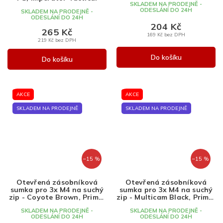
SKLADEM NA PRODEJNĚ -
ODESLÁNÍ DO 24H
SKLADEM NA PRODEJNĚ -
ODESLÁNÍ DO 24H
204 Kč
265 Kč
169 Kč bez DPH
219 Kč bez DPH
Do košíku
Do košíku
AKCE
AKCE
SKLADEM NA PRODEJNĚ
SKLADEM NA PRODEJNĚ
–15 %
–15 %
Otevřená zásobníková
Otevřená zásobníková
sumka pro 3x M4 na suchý
sumka pro 3x M4 na suchý
zip - Coyote Brown, Primal
zip - Multicam Black, Primal
Gear
Gear
SKLADEM NA PRODEJNĚ -
SKLADEM NA PRODEJNĚ -
ODESLÁNÍ DO 24H
ODESLÁNÍ DO 24H