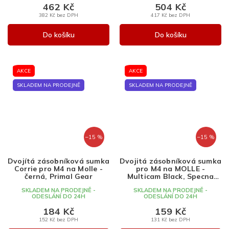
462 Kč
504 Kč
382 Kč bez DPH
417 Kč bez DPH
Do košíku
Do košíku
AKCE
AKCE
SKLADEM NA PRODEJNĚ
SKLADEM NA PRODEJNĚ
–15 %
–15 %
Dvojítá zásobníková sumka
Dvojitá zásobníková sumka
Corrie pro M4 na Molle -
pro M4 na MOLLE -
černá, Primal Gear
Multicam Black, Specna
Arms
SKLADEM NA PRODEJNĚ -
SKLADEM NA PRODEJNĚ -
ODESLÁNÍ DO 24H
ODESLÁNÍ DO 24H
184 Kč
159 Kč
152 Kč bez DPH
131 Kč bez DPH