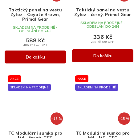
Taktický panel na vestu
Taktický panel na vestu
Zyloz - Coyote Brown,
Zyloz - černý, Primal Gear
Primal Gear
SKLADEM NA PRODEJNĚ -
ODESLÁNÍ DO 24H
SKLADEM NA PRODEJNĚ -
ODESLÁNÍ DO 24H
336 Kč
588 Kč
278 Kč bez DPH
486 Kč bez DPH
Do košíku
Do košíku
AKCE
AKCE
SKLADEM NA PRODEJNĚ
SKLADEM NA PRODEJNĚ
–15 %
–15 %
TC Modulární sumka pro
TC Modulární sumka pro
M4 - černá, GFC
M4 - MC, GFC