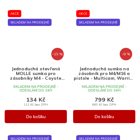
AKCE
AKCE
SKLADEM NA PRODEJNĚ
SKLADEM NA PRODEJNĚ
–15 %
–9 %
Jednoduchá otevřená
Jednoduchá sumka na
MOLLE sumka pro
zásobník pro M4/M16 a
zásobníky M4 - Coyote
pistole - Multicam, Warrior
Brown, Wosport
Assault Systems
SKLADEM NA PRODEJNĚ -
SKLADEM NA PRODEJNĚ -
ODESLÁNÍ DO 24H
ODESLÁNÍ DO 24H
134 Kč
799 Kč
111 Kč bez DPH
660 Kč bez DPH
Do košíku
Do košíku
SKLADEM NA PRODEJNĚ
SKLADEM NA PRODEJNĚ