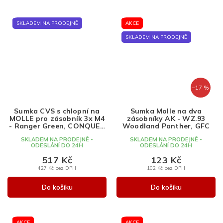
SKLADEM NA PRODEJNĚ
AKCE
SKLADEM NA PRODEJNĚ
–17 %
Sumka CVS s chlopní na
Sumka Molle na dva
MOLLE pro zásobník 3x M4
zásobníky AK - WZ.93
- Ranger Green, CONQUER
Woodland Panther, GFC
Tactical Gear
SKLADEM NA PRODEJNĚ -
SKLADEM NA PRODEJNĚ -
ODESLÁNÍ DO 24H
ODESLÁNÍ DO 24H
517 Kč
123 Kč
427 Kč bez DPH
102 Kč bez DPH
Do košíku
Do košíku
AKCE
AKCE