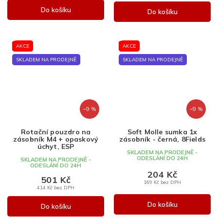
Do košíku
Do košíku
AKCE
AKCE
SKLADEM NA PRODEJNĚ
SKLADEM NA PRODEJNĚ
–9 %
–9 %
Rotační pouzdro na
Soft Molle sumka 1x
zásobník M4 + opaskový
zásobník - černá, 8Fields
úchyt, ESP
SKLADEM NA PRODEJNĚ -
ODESLÁNÍ DO 24H
SKLADEM NA PRODEJNĚ -
ODESLÁNÍ DO 24H
204 Kč
501 Kč
169 Kč bez DPH
414 Kč bez DPH
Do košíku
Do košíku