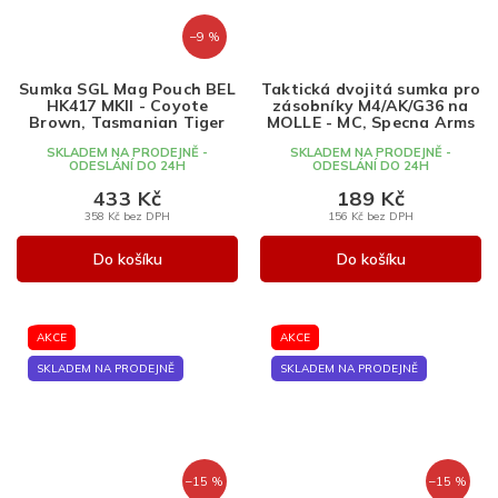
–9 %
Sumka SGL Mag Pouch BEL
Taktická dvojitá sumka pro
HK417 MKII - Coyote
zásobníky M4/AK/G36 na
Brown, Tasmanian Tiger
MOLLE - MC, Specna Arms
SKLADEM NA PRODEJNĚ -
SKLADEM NA PRODEJNĚ -
ODESLÁNÍ DO 24H
ODESLÁNÍ DO 24H
433 Kč
189 Kč
358 Kč bez DPH
156 Kč bez DPH
Do košíku
Do košíku
AKCE
AKCE
SKLADEM NA PRODEJNĚ
SKLADEM NA PRODEJNĚ
–15 %
–15 %