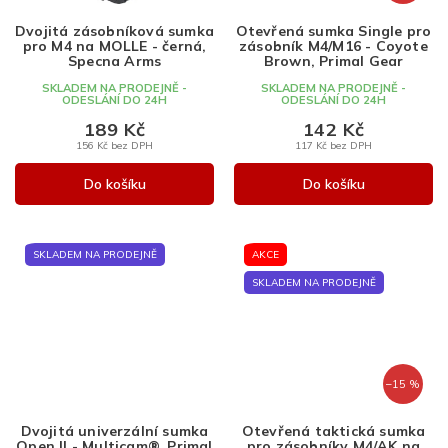
Dvojitá zásobníková sumka
Otevřená sumka Single pro
pro M4 na MOLLE - černá,
zásobník M4/M16 - Coyote
Specna Arms
Brown, Primal Gear
SKLADEM NA PRODEJNĚ -
SKLADEM NA PRODEJNĚ -
ODESLÁNÍ DO 24H
ODESLÁNÍ DO 24H
189 Kč
142 Kč
156 Kč bez DPH
117 Kč bez DPH
Do košíku
Do košíku
SKLADEM NA PRODEJNĚ
AKCE
SKLADEM NA PRODEJNĚ
–15 %
Dvojitá univerzální sumka
Otevřená taktická sumka
Open II - Multicam®, Primal
pro zásobníky M4/AK na