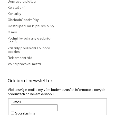
í
Doprava a platba
y
Ke stažení
v
ý
Kontakty
p
Obchodní podmínky
i
Odstoupení od kupní smlouvy
s
O nás
u
Podmínky ochrany osobních
údajů
Zásady používání souborů
cookies
Reklamační řád
Volná pracovní místa
Odebírat newsletter
Vložte svůj e-mail a my vám budeme zasílat informace o nových
produktech na našem e-shopu.
E-mail
Souhlasím s