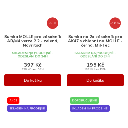
–9 %
–10 %
Sumka MOLLE pro zásobník
Sumka na 2x zásobník pro
AR/M4 verze 2.2 - zelená,
AK47 s chlopní na MOLLE -
Novritsch
černá, Mil-Tec
SKLADEM NA PRODEJNĚ -
SKLADEM NA PRODEJNĚ -
ODESLÁNÍ DO 24H
ODESLÁNÍ DO 24H
397 Kč
195 Kč
328 Kč bez DPH
161 Kč bez DPH
Do košíku
Do košíku
AKCE
DOPORUČUJEME
SKLADEM NA PRODEJNĚ
SKLADEM NA PRODEJNĚ