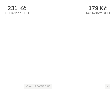
231 Kč
179 Kč
191 Kč bez DPH
148 Kč bez DPH
DO KOŠÍKU
DO KOŠÍKU
Kód:
SD057262
K