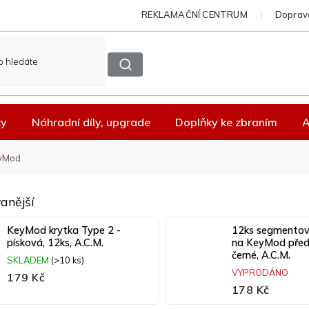
REKLAMAČNÍ CENTRUM
Doprava
ky
Náhradní díly, upgrade
Doplňky ke zbraním
A
eyMod
anější
KeyMod krytka Type 2 -
12ks segmentov
písková, 12ks, A.C.M.
na KeyMod před
černé, A.C.M.
SKLADEM
(>10 ks)
VYPRODÁNO
179 Kč
178 Kč