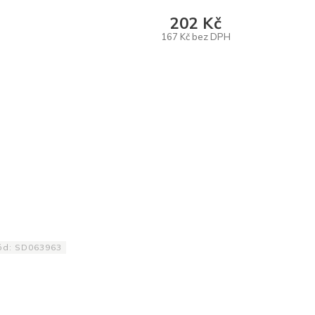
202 Kč
167 Kč bez DPH
DO KOŠÍKU
ód:
SD063963