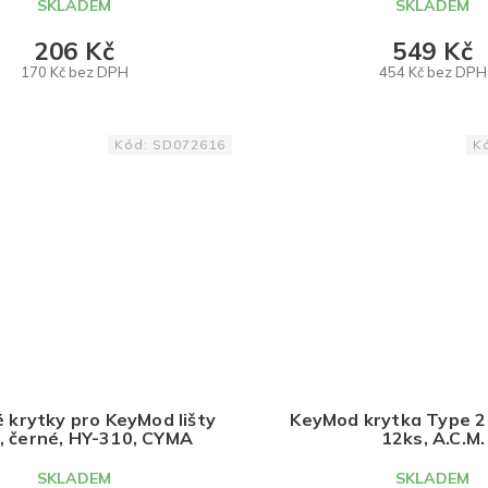
SKLADEM
SKLADEM
206 Kč
549 Kč
170 Kč bez DPH
454 Kč bez DPH
DO KOŠÍKU
DO KOŠÍKU
Kód:
SD072616
K
krytky pro KeyMod lišty
KeyMod krytka Type 2 
s, černé, HY-310, CYMA
12ks, A.C.M.
SKLADEM
SKLADEM