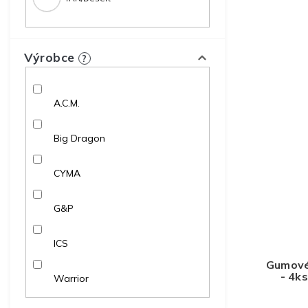
Výrobce
?
A.C.M.
Big Dragon
CYMA
G&P
ICS
Gumové 
- 4k
Warrior