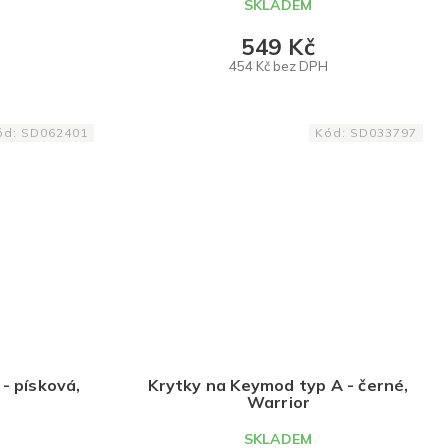
SKLADEM
549 Kč
454 Kč bez DPH
DO KOŠÍKU
ód:
SD062401
Kód:
SD033797
- písková,
Krytky na Keymod typ A - černé,
Warrior
SKLADEM