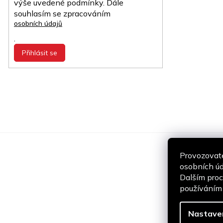
výše uvedené podmínky. Dále
souhlasím se zpracováním
osobních údajů
.
Přihlásit se
Provozovate
osobních úd
Dalším proc
používáním a
Nastave