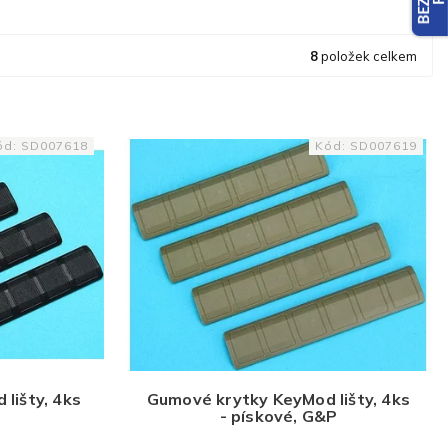
8
položek celkem
ód:
SD007618
Kód:
SD007619
lišty, 4ks
Gumové krytky KeyMod lišty, 4ks
P
- pískové, G&P