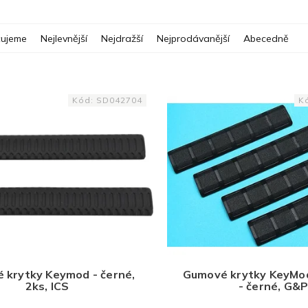
ujeme
Nejlevnější
Nejdražší
Nejprodávanější
Abecedně
Kód:
SD042704
K
 krytky Keymod - černé,
Gumové krytky KeyMod 
2ks, ICS
- černé, G&