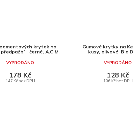
segmentových krytek na
Gumové krytky na Ke
předpažbí - černé, A.C.M.
kusy, olivové, Big
VYPRODÁNO
VYPRODÁNO
178 Kč
128 Kč
147 Kč bez DPH
106 Kč bez DPH
DETAIL
DETAIL
O
v
l
á
d