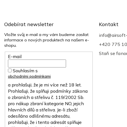
á
p
a
t
Odebírat newsletter
Kontakt
í
Vložte svůj e-mail a my vám budeme zasílat
info
@
airsoft
informace o nových produktech na našem e-
+420 775 1
shopu.
Staň se fan
E-mail
Souhlasím s
obchodními podmínkami
a prohlašuji, že je mi více než 18 let.
Prohlašuji, že splňuji podmínky zákona
o zbraních a střelivu č. 119/2002 Sb.
pro nákup zbraní kategorie NO, jejich
hlavních dílů a střeliva. Je-li zboží
odesíláno odlišnému adresátu,
prohlašuji, že i tento adresát splňuje