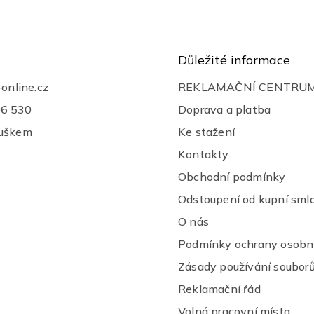
a
c
í
p
r
Důležité informace
v
k
-online.cz
REKLAMAČNÍ CENTRU
y
v
06 530
Doprava a platba
ý
ouškem
Ke stažení
p
i
Kontakty
s
u
Obchodní podmínky
Odstoupení od kupní sml
O nás
Podmínky ochrany osobní
Zásady používání souborů
Reklamační řád
Volná pracovní místa