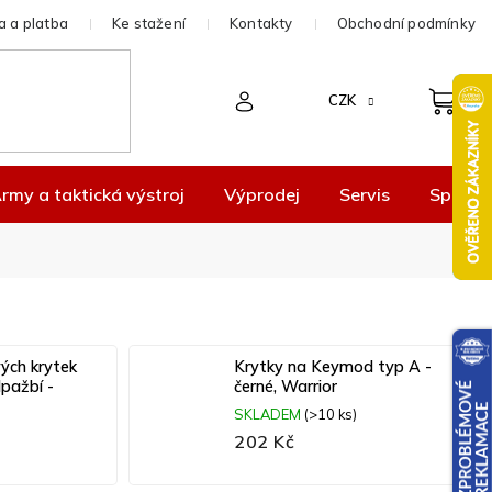
 a platba
Ke stažení
Kontakty
Obchodní podmínky
CZK
rmy a taktická výstroj
Výprodej
Servis
Spolup
ých krytek
Krytky na Keymod typ A -
pažbí -
černé, Warrior
SKLADEM
(>10 ks)
202 Kč