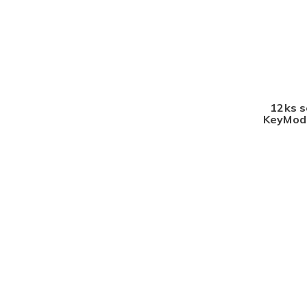
12ks 
KeyMod 
Z