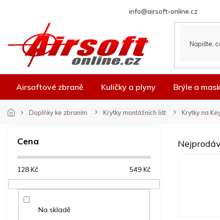
Přejít
info@airsoft-online.cz
na
obsah
Airsoftové zbraně
Kuličky a plyny
Brýle a mas
Doplňky ke zbraním
Krytky montážních lišt
Krytky na K
P
o
Cena
Nejprodáv
s
t
128
Kč
549
Kč
r
a
n
n
Na skladě
í