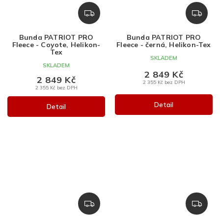
Z
Z
D
D
A
A
Bunda PATRIOT PRO
Bunda PATRIOT PRO
R
R
Fleece - Coyote, Helikon-
Fleece - černá, Helikon-Tex
M
M
Tex
SKLADEM
A
A
SKLADEM
2 849 Kč
2 849 Kč
2 355 Kč bez DPH
2 355 Kč bez DPH
Detail
Detail
Z
Z
D
D