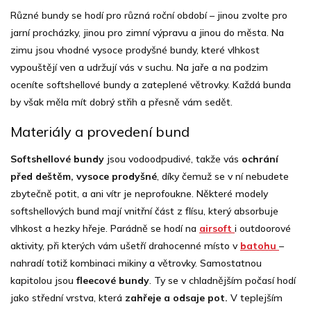
Různé bundy se hodí pro různá roční období – jinou zvolte pro
jarní procházky, jinou pro zimní výpravu a jinou do města. Na
zimu jsou vhodné vysoce prodyšné bundy, které vlhkost
vypouštějí ven a udržují vás v suchu. Na jaře a na podzim
oceníte softshellové bundy a zateplené větrovky. Každá bunda
by však měla mít dobrý střih a přesně vám sedět.
Materiály a provedení bund
Softshellové bundy
jsou vodoodpudivé, takže vás
ochrání
před deštěm, vysoce prodyšné
, díky čemuž se v ní nebudete
zbytečně potit, a ani vítr je neprofoukne. Některé modely
softshellových bund mají vnitřní část z flísu, který absorbuje
vlhkost a hezky hřeje. Parádně se hodí na
airsoft
i outdoorové
aktivity, při kterých vám ušetří drahocenné místo v
batohu
–
nahradí totiž kombinaci mikiny a větrovky. Samostatnou
kapitolou jsou
fleecové bundy
. Ty se v chladnějším počasí hodí
jako střední vrstva, která
zahřeje a odsaje pot.
V teplejším