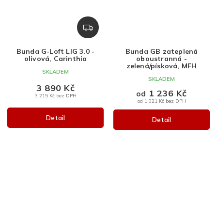
Z
D
A
Bunda G-Loft LIG 3.0 -
Bunda GB zateplená
R
olivová, Carinthia
oboustranná -
M
zelená/písková, MFH
SKLADEM
A
SKLADEM
3 890 Kč
1 236 Kč
od
3 215 Kč bez DPH
od 1 021 Kč bez DPH
Detail
Detail