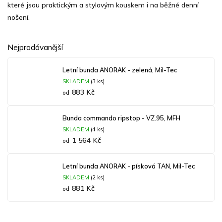
které jsou praktickým a stylovým kouskem i na běžné denní
nošení.
Nejprodávanější
Letní bunda ANORAK - zelená, Mil-Tec
SKLADEM
(3 ks)
883 Kč
od
Bunda commando ripstop - VZ.95, MFH
SKLADEM
(4 ks)
1 564 Kč
od
Letní bunda ANORAK - písková TAN, Mil-Tec
SKLADEM
(2 ks)
881 Kč
od
Ř