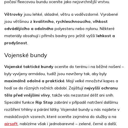
počasí fleecovou bundu oceníte jako nejsvrchnější vrstvu.
Větrovky
jsou lehké, skladné, větru a voděvzdorné. Vyrobené
jsou většinou
z kvalitního, rychleschnoucího, vlhkost
odvádějícího a odolného
polyesteru nebo nylonu. Některé
materiály obsahují i příměs bavlny pro ještě vyšší
lehkost a
prodyšnost
.
Vojenské bundy
Vojenské taktické bundy
oceníte do terénu i na běžné nošení –
byly vyvíjeny armádou, tudíž jsou navrženy tak, aby byly
maximálně odolné a praktické
. Mají velké množství kapes a
hodí se do různých ročních období. Zajišťují
nejvyšší ochranu
těla před vnějšími vlivy
, takže vás nezastaví déšť ani sníh.
Speciální funkce
Rip Stop
zabrání v případě natržení dalšímu
rozšíření trhliny a párání látky. Vojenské bundy u nás najdete v
maskáčových vzorech, které oceníte zejména do služby a na
airsoft
, nabízíme však i jednobarevné – zelené, černé a další,