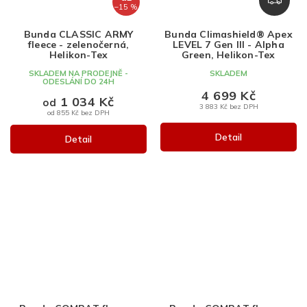
–15 %
D
A
Bunda CLASSIC ARMY
Bunda Climashield® Apex
R
fleece - zelenočerná,
LEVEL 7 Gen III - Alpha
M
Helikon-Tex
Green, Helikon-Tex
A
SKLADEM NA PRODEJNĚ -
SKLADEM
ODESLÁNÍ DO 24H
4 699 Kč
1 034 Kč
od
3 883 Kč bez DPH
od 855 Kč bez DPH
Detail
Detail