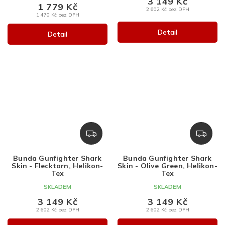
3 149 Kč
1 779 Kč
2 602 Kč bez DPH
1 470 Kč bez DPH
Detail
Detail
Z
Z
D
D
A
A
Bunda Gunfighter Shark
Bunda Gunfighter Shark
R
R
Skin - Flecktarn, Helikon-
Skin - Olive Green, Helikon-
M
M
Tex
Tex
A
A
SKLADEM
SKLADEM
3 149 Kč
3 149 Kč
2 602 Kč bez DPH
2 602 Kč bez DPH