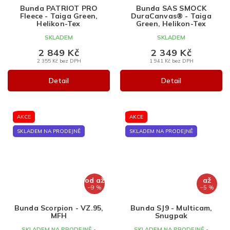
A
A
Bunda PATRIOT PRO
Bunda SAS SMOCK
R
R
Fleece - Taiga Green,
DuraCanvas® - Taiga
M
M
Helikon-Tex
Green, Helikon-Tex
A
A
SKLADEM
SKLADEM
2 849 Kč
2 349 Kč
2 355 Kč bez DPH
1 941 Kč bez DPH
Detail
Detail
AKCE
AKCE
SKLADEM NA PRODEJNĚ
SKLADEM NA PRODEJNĚ
od
až
až
–9 %
–5 %
Bunda Scorpion - VZ.95,
Bunda SJ9 - Multicam,
MFH
Snugpak
SKLADEM NA PRODEJNĚ -
SKLADEM NA PRODEJNĚ -