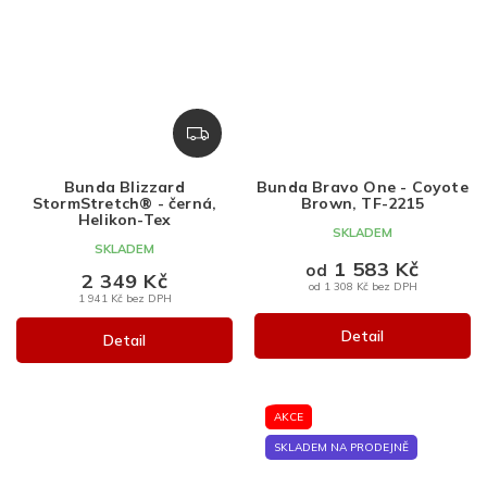
Z
D
A
Bunda Blizzard
Bunda Bravo One - Coyote
R
StormStretch® - černá,
Brown, TF-2215
M
Helikon-Tex
SKLADEM
A
SKLADEM
1 583 Kč
od
2 349 Kč
od 1 308 Kč bez DPH
1 941 Kč bez DPH
Detail
Detail
AKCE
SKLADEM NA PRODEJNĚ