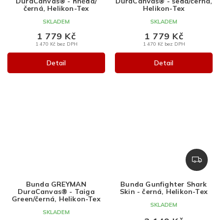
DuraCanvas® - hnědá/
DuraCanvas® - šedá/černá,
černá, Helikon-Tex
Helikon-Tex
SKLADEM
SKLADEM
1 779 Kč
1 779 Kč
1 470 Kč bez DPH
1 470 Kč bez DPH
Detail
Detail
Z
D
A
Bunda GREYMAN
Bunda Gunfighter Shark
R
DuraCanvas® - Taiga
Skin - černá, Helikon-Tex
M
Green/černá, Helikon-Tex
SKLADEM
A
SKLADEM