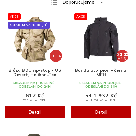
Doporučujeme
a
Nejlevnější
V
z
AKCE
AKCE
ý
e
Nejdražší
p
n
SKLADEM NA PRODEJNĚ
Nejprodávanější
i
í
s
p
Abecedně
p
r
r
o
od
až
–15 %
o
–7 %
d
d
u
Blůza BDU rip-stop - US
Bunda Scorpion - černá,
u
k
Desert, Helikon-Tex
MFH
k
t
SKLADEM NA PRODEJNĚ -
SKLADEM NA PRODEJNĚ -
t
ů
ODESLÁNÍ DO 24H
ODESLÁNÍ DO 24H
ů
612 Kč
1 932 Kč
od
506 Kč bez DPH
od 1 597 Kč bez DPH
Detail
Detail