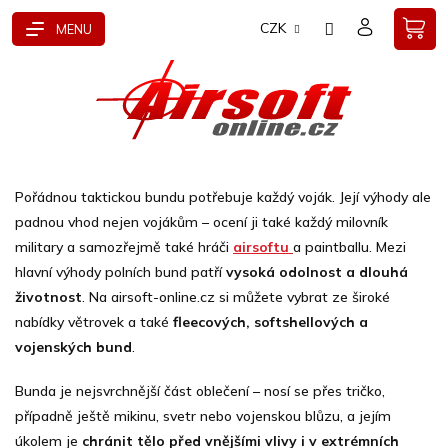
Přejít
CZK
na
obsah
P
o
Pořádnou taktickou bundu potřebuje každý voják. Její výhody ale
s
padnou vhod nejen vojákům – ocení ji také každý milovník
t
military a samozřejmě také hráči
airsoftu
a paintballu. Mezi
r
hlavní výhody polních bund patří
vysoká odolnost a dlouhá
a
životnost
. Na airsoft-online.cz si můžete vybrat ze široké
n
n
nabídky větrovek a také
fleecových, softshellových a
í
vojenských bund
.
p
a
Bunda je nejsvrchnější část oblečení – nosí se přes tričko,
n
případně ještě mikinu, svetr nebo vojenskou blůzu, a jejím
e
úkolem je
chránit tělo před vnějšími vlivy i v extrémních