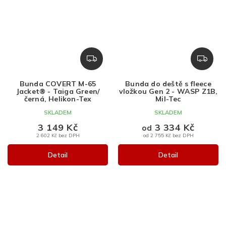
Z
Z
D
D
A
A
Bunda COVERT M-65
Bunda do deště s fleece
R
R
Jacket® - Taiga Green/
vložkou Gen 2 - WASP Z1B,
M
M
černá, Helikon-Tex
Mil-Tec
A
A
SKLADEM
SKLADEM
3 149 Kč
3 334 Kč
od
2 602 Kč bez DPH
od 2 755 Kč bez DPH
Detail
Detail