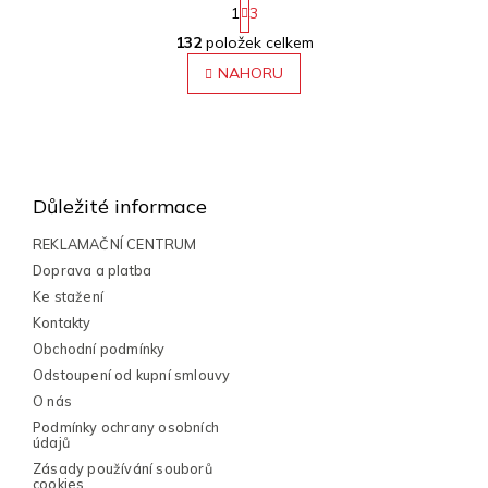
1
3
O
S
132
položek celkem
v
t
r
l
NAHORU
á
á
n
d
k
a
o
Z
c
v
á
á
í
n
p
p
Důležité informace
í
r
a
v
t
REKLAMAČNÍ CENTRUM
k
í
Doprava a platba
y
Ke stažení
v
ý
Kontakty
p
Obchodní podmínky
i
Odstoupení od kupní smlouvy
s
O nás
u
Podmínky ochrany osobních
údajů
Zásady používání souborů
cookies