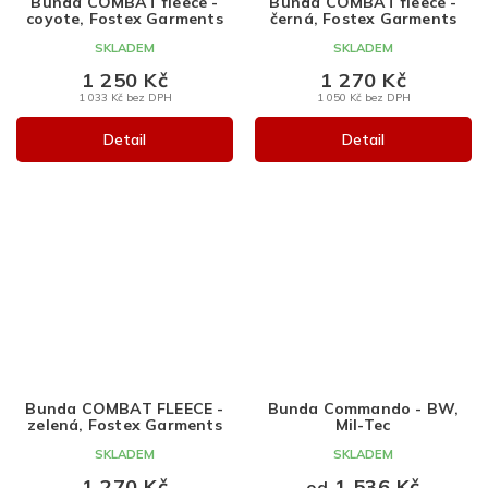
Bunda COMBAT fleece -
Bunda COMBAT fleece -
coyote, Fostex Garments
černá, Fostex Garments
SKLADEM
SKLADEM
1 250 Kč
1 270 Kč
1 033 Kč bez DPH
1 050 Kč bez DPH
Detail
Detail
Bunda COMBAT FLEECE -
Bunda Commando - BW,
zelená, Fostex Garments
Mil-Tec
SKLADEM
SKLADEM
1 270 Kč
1 536 Kč
od