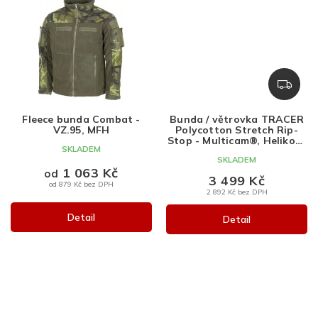
Z
D
A
Fleece bunda Combat -
Bunda / větrovka TRACER
R
VZ.95, MFH
Polycotton Stretch Rip-
M
Stop - Multicam®, Helikon-
SKLADEM
Tex
A
SKLADEM
1 063 Kč
od
3 499 Kč
od 879 Kč bez DPH
2 892 Kč bez DPH
Detail
Detail