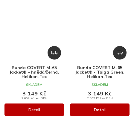
Z
Z
D
D
A
A
Bunda COVERT M-65
Bunda COVERT M-65
R
R
Jacket® - hnědá/černá,
Jacket® - Taiga Green,
M
M
Helikon-Tex
Helikon-Tex
A
A
SKLADEM
SKLADEM
3 149 Kč
3 149 Kč
2 602 Kč bez DPH
2 602 Kč bez DPH
Detail
Detail