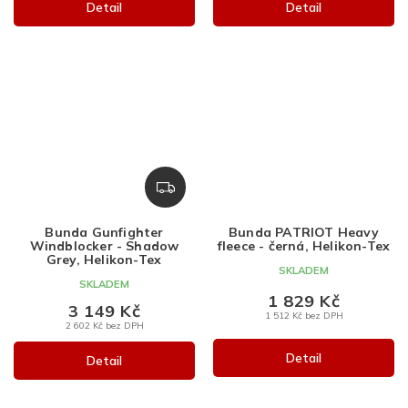
Detail
Detail
Z
D
A
Bunda Gunfighter
Bunda PATRIOT Heavy
R
Windblocker - Shadow
fleece - černá, Helikon-Tex
M
Grey, Helikon-Tex
SKLADEM
A
SKLADEM
1 829 Kč
3 149 Kč
1 512 Kč bez DPH
2 602 Kč bez DPH
Detail
Detail