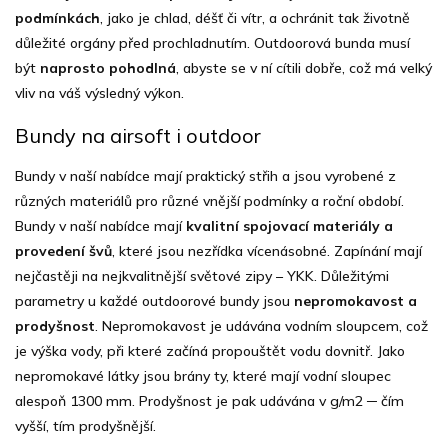
l
podmínkách
, jako je chlad, déšť či vítr, a ochránit tak životně
důležité orgány před prochladnutím. Outdoorová bunda musí
být
naprosto pohodlná
, abyste se v ní cítili dobře, což má velký
vliv na váš výsledný výkon.
Bundy na airsoft i outdoor
Bundy v naší nabídce mají praktický střih a jsou vyrobené z
různých materiálů pro různé vnější podmínky a roční období.
Bundy v naší nabídce mají
kvalitní spojovací materiály a
provedení švů
, které jsou nezřídka vícenásobné. Zapínání mají
nejčastěji na nejkvalitnější světové zipy – YKK. Důležitými
parametry u každé outdoorové bundy jsou
nepromokavost a
prodyšnost
. Nepromokavost je udávána vodním sloupcem, což
je výška vody, při které začíná propouštět vodu dovnitř. Jako
nepromokavé látky jsou brány ty, které mají vodní sloupec
alespoň 1300 mm. Prodyšnost je pak udávána v g/m2 ─ čím
vyšší, tím prodyšnější.