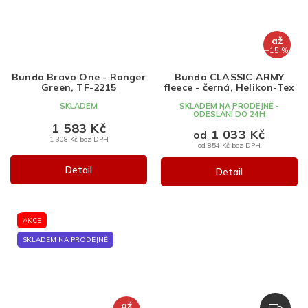
až
–15 %
Bunda Bravo One - Ranger
Bunda CLASSIC ARMY
Green, TF-2215
fleece - černá, Helikon-Tex
SKLADEM
SKLADEM NA PRODEJNĚ -
ODESLÁNÍ DO 24H
1 583 Kč
1 033 Kč
od
1 308 Kč bez DPH
od 854 Kč bez DPH
Detail
Detail
AKCE
SKLADEM NA PRODEJNĚ
až
Z