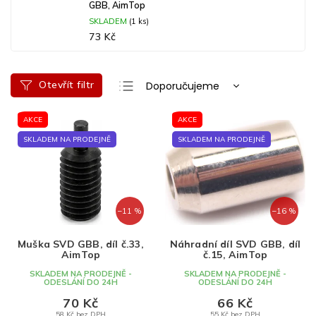
GBB, AimTop
SKLADEM
(1 ks)
73 Kč
Ř
Otevřít filtr
Doporučujeme
a
Nejlevnější
V
z
AKCE
AKCE
ý
e
Nejdražší
p
n
SKLADEM NA PRODEJNĚ
SKLADEM NA PRODEJNĚ
Nejprodávanější
i
í
s
p
Abecedně
p
r
r
o
–11 %
–16 %
o
d
d
u
Muška SVD GBB, díl č.33,
Náhradní díl SVD GBB, díl
u
k
AimTop
č.15, AimTop
k
t
SKLADEM NA PRODEJNĚ -
SKLADEM NA PRODEJNĚ -
t
ů
ODESLÁNÍ DO 24H
ODESLÁNÍ DO 24H
ů
70 Kč
66 Kč
58 Kč bez DPH
55 Kč bez DPH