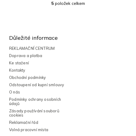
5
položek celkem
O
v
l
Z
á
á
d
a
p
Důležité informace
c
a
í
t
REKLAMAČNÍ CENTRUM
p
í
Doprava a platba
r
v
Ke stažení
k
Kontakty
y
Obchodní podmínky
v
Odstoupení od kupní smlouvy
ý
p
O nás
i
Podmínky ochrany osobních
s
údajů
u
Zásady používání souborů
cookies
Reklamační řád
Volná pracovní místa