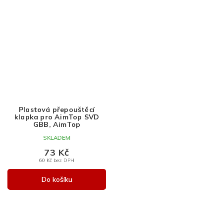
Plastová přepouštěcí
klapka pro AimTop SVD
GBB, AimTop
SKLADEM
73 Kč
60 Kč bez DPH
Do košíku