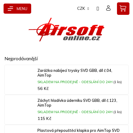
Přejít
CZK
na
obsah
Nejprodávanější
Zarážka nabíjecí trysky SVD GBB, díl č.04,
AimTop
SKLADEM NA PRODEJNĚ - ODESLÁNÍ DO 24H
(1 ks)
56 Kč
Záchyt hladívka úderníku SVD GBB, díl č.123,
AimTop
SKLADEM NA PRODEJNĚ - ODESLÁNÍ DO 24H
(1 ks)
115 Kč
Plastová přepouštěcí klapka pro AimTop SVD