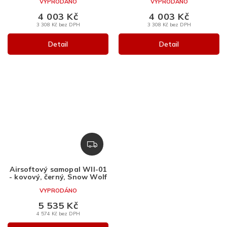
VYPRODÁNO
VYPRODÁNO
4 003 Kč
4 003 Kč
3 308 Kč bez DPH
3 308 Kč bez DPH
Detail
Detail
Z
D
A
Airsoftový samopal WII-01
R
- kovový, černý, Snow Wolf
M
VYPRODÁNO
A
5 535 Kč
4 574 Kč bez DPH