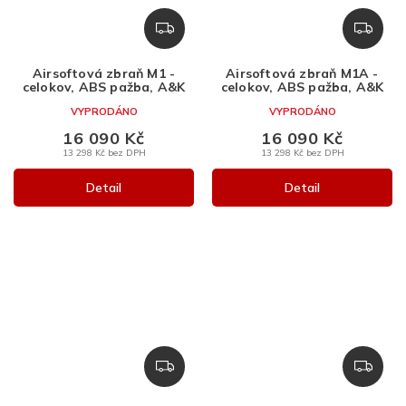
Z
Z
D
D
A
A
Airsoftová zbraň M1 -
Airsoftová zbraň M1A -
R
R
celokov, ABS pažba, A&K
celokov, ABS pažba, A&K
M
M
VYPRODÁNO
VYPRODÁNO
A
A
16 090 Kč
16 090 Kč
13 298 Kč bez DPH
13 298 Kč bez DPH
Detail
Detail
Z
Z
D
D
A
A