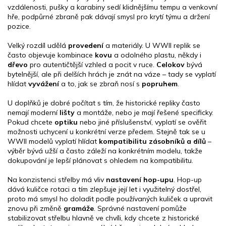
u
vzdálenosti, pušky a karabiny sedí klidnějšímu tempu a venkovní
hře, podpůrné zbraně pak dávají smysl pro krytí týmu a držení
pozice.
Velký rozdíl udělá
provedení
a materiály. U WWII replik se
často objevuje kombinace
kovu
a odolného plastu, někdy i
dřevo
pro autentičtější vzhled a pocit v ruce.
Celokov
bývá
bytelnější, ale při delších hrách je znát na váze – tady se vyplatí
hlídat
vyvážení
a to, jak se zbraň nosí s
popruhem
.
U doplňků je dobré počítat s tím, že historické repliky často
nemají moderní
lišty
a montáže, nebo je mají řešené specificky.
Pokud chcete
optiku
nebo jiné příslušenství, vyplatí se ověřit
možnosti uchycení u konkrétní verze předem. Stejně tak se u
WWII modelů vyplatí hlídat
kompatibilitu zásobníků a dílů
–
výběr bývá užší a často záleží na konkrétním modelu, takže
dokupování je lepší plánovat s ohledem na kompatibilitu.
Na konzistenci střelby má vliv
nastavení hop-upu
. Hop-up
dává kuličce rotaci a tím zlepšuje její let i využitelný dostřel,
proto má smysl ho doladit podle používaných kuliček a upravit
znovu při změně
gramáže
. Správné nastavení pomůže
stabilizovat střelbu hlavně ve chvíli, kdy chcete z historické