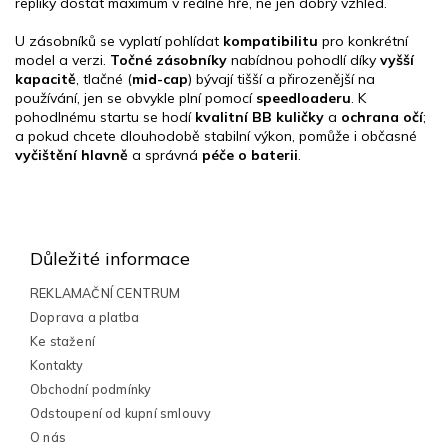
repliky dostat maximum v reálné hře, ne jen dobrý vzhled.
U zásobníků se vyplatí pohlídat
kompatibilitu
pro konkrétní
model a verzi.
Točné zásobníky
nabídnou pohodlí díky
vyšší
kapacitě
, tlačné (
mid-cap
) bývají tišší a přirozenější na
používání, jen se obvykle plní pomocí
speedloaderu
. K
pohodlnému startu se hodí
kvalitní BB kuličky
a
ochrana očí
;
a pokud chcete dlouhodobě stabilní výkon, pomůže i občasné
vyčištění hlavně
a správná
péče o baterii
.
Z
á
p
Důležité informace
a
t
REKLAMAČNÍ CENTRUM
í
Doprava a platba
Ke stažení
Kontakty
Obchodní podmínky
Odstoupení od kupní smlouvy
O nás