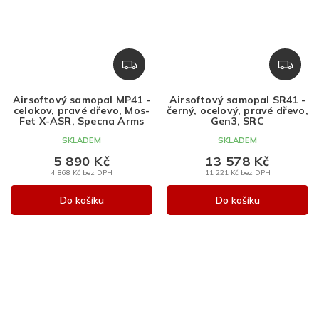
Z
Z
D
D
A
A
Airsoftový samopal MP41 -
Airsoftový samopal SR41 -
R
R
celokov, pravé dřevo, Mos-
černý, ocelový, pravé dřevo,
M
M
Fet X-ASR, Specna Arms
Gen3, SRC
A
A
SKLADEM
SKLADEM
5 890 Kč
13 578 Kč
4 868 Kč bez DPH
11 221 Kč bez DPH
Do košíku
Do košíku