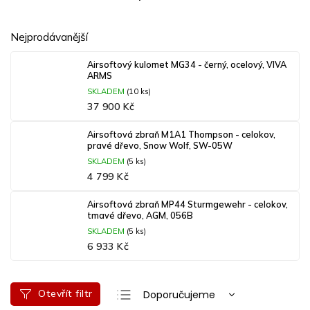
Nejprodávanější
Airsoftový kulomet MG34 - černý, ocelový, VIVA
ARMS
SKLADEM
(10 ks)
37 900 Kč
Airsoftová zbraň M1A1 Thompson - celokov,
pravé dřevo, Snow Wolf, SW-05W
SKLADEM
(5 ks)
4 799 Kč
Airsoftová zbraň MP44 Sturmgewehr - celokov,
tmavé dřevo, AGM, 056B
SKLADEM
(5 ks)
6 933 Kč
Ř
Otevřít filtr
Doporučujeme
a