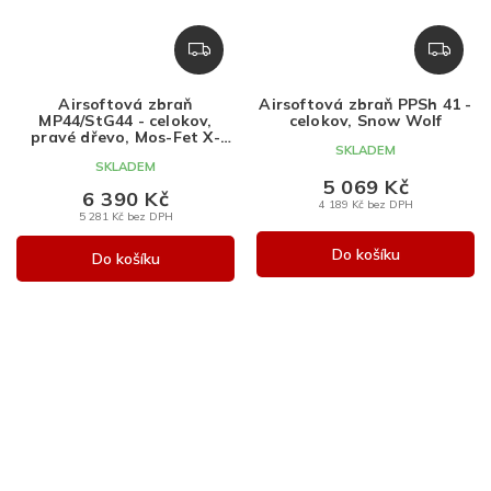
Z
Z
D
D
A
A
Airsoftová zbraň
Airsoftová zbraň PPSh 41 -
R
R
MP44/StG44 - celokov,
celokov, Snow Wolf
M
M
pravé dřevo, Mos-Fet X-
SKLADEM
ASR, Specna Arms
A
A
SKLADEM
5 069 Kč
6 390 Kč
4 189 Kč bez DPH
5 281 Kč bez DPH
Do košíku
Do košíku