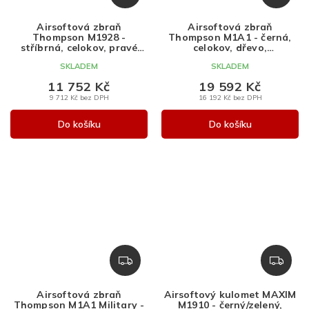
D
D
A
A
Airsoftová zbraň
Airsoftová zbraň
R
R
Thompson M1928 -
Thompson M1A1 - černá,
M
M
stříbrná, celokov, pravé
celokov, dřevo,
dřevo, King Arms
Ares/Amoeba
A
A
SKLADEM
SKLADEM
11 752 Kč
19 592 Kč
9 712 Kč bez DPH
16 192 Kč bez DPH
Do košíku
Do košíku
Z
Z
D
D
A
A
Airsoftová zbraň
Airsoftový kulomet MAXIM
R
R
Thompson M1A1 Military -
M1910 - černý/zelený,