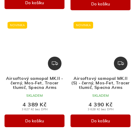
Do košíku
Do košíku
NOVINKA
NOVINKA
Z
Z
D
D
A
A
Airsoftový samopal MK.II -
Airsoftový samopal MK.II
R
R
černý, Mos-Fet, Tracer
(S) - černý, Mos-Fet, Tracer
M
M
tlumič, Specna Arms
tlumič, Specna Arms
A
A
SKLADEM
SKLADEM
4 389 Kč
4 390 Kč
3 627 Kč bez DPH
3 628 Kč bez DPH
Do košíku
Do košíku