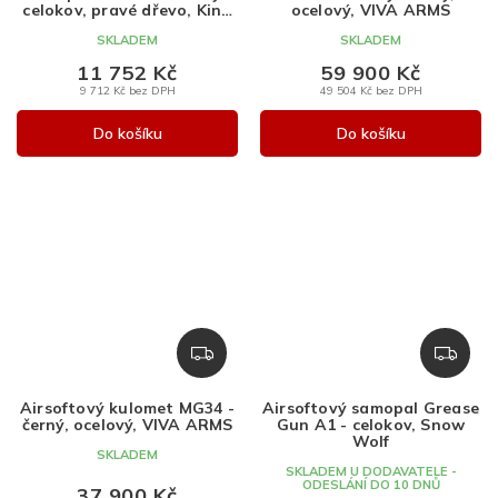
M
M
celokov, pravé dřevo, King
ocelový, VIVA ARMS
Arms
A
A
SKLADEM
SKLADEM
11 752 Kč
59 900 Kč
9 712 Kč bez DPH
49 504 Kč bez DPH
Do košíku
Do košíku
Z
Z
D
D
A
A
Airsoftový kulomet MG34 -
Airsoftový samopal Grease
R
R
černý, ocelový, VIVA ARMS
Gun A1 - celokov, Snow
M
M
Wolf
SKLADEM
A
A
SKLADEM U DODAVATELE -
ODESLÁNÍ DO 10 DNŮ
37 900 Kč