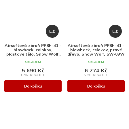
Z
Z
D
D
A
A
Airsoftová zbraň PPSh-41 -
Airsoftová zbraň PPSh-41 -
R
R
blowback, celokov,
blowback, celokov, pravé
M
M
plastové tělo, Snow Wolf,
dřevo, Snow Wolf, SW-09W
SW-09
A
A
SKLADEM
SKLADEM
5 690 Kč
6 774 Kč
4 702 Kč bez DPH
5 598 Kč bez DPH
Do košíku
Do košíku