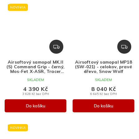
NOVINKA
Z
Z
D
D
A
A
Airsoftový samopal MK.II
Airsoftový samopal MP18
R
R
(S) Command Grip - černý,
(SW-021) - celokov, pravé
M
M
Mos-Fet X-ASR, Tracer
dřevo, Snow Wolf
tlumič, Specna Arms
A
A
SKLADEM
SKLADEM
4 390 Kč
8 040 Kč
3 628 Kč bez DPH
6 645 Kč bez DPH
Do košíku
Do košíku
NOVINKA