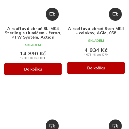
Z
Z
D
D
A
A
Airsoftová zbraň SL-MK4
Airsoftová zbraň Sten MKII
R
R
Sterling s tlumičem - černá,
- celokov, AGM, 058
M
M
PTW Systém, Action
SKLADEM
A
A
SKLADEM
4 934 Kč
14 890 Kč
4 078 Kč bez DPH
12 306 Kč bez DPH
Do košíku
Do košíku
Z
Z