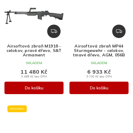
Z
Z
D
D
A
A
Airsoftová zbraň M1918 -
Airsoftová zbraň MP44
R
R
celokov, pravé dřevo, S&T
Sturmgewehr - celokov,
M
M
Armament
tmavé dřevo, AGM, 056B
A
A
SKLADEM
SKLADEM
11 480 Kč
6 933 Kč
9 488 Kč bez DPH
5 730 Kč bez DPH
Do košíku
Do košíku
NOVINKA