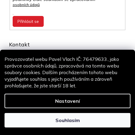
osobních údajů
.
Přihlásit se
Kontakt
info
@
airsoft-online.cz
Provozovatel webu Pavel Vlach IČ: 76479633., jako
+420 775 106 530
správce osobních údajů, zpracovává na tomto webu
Staň se fanouškem
soubory cookies. Dalším procházením tohoto webu
vyjadřujete souhlas s jejich používáním a zároveň
prohlašujete, že jste starší 18 let.
Copyright 2026
Airsoft-online.cz
. Všechna práva vyhrazena.
Design
Shoptak.cz
| Platforma
Shoptet
Nastavení
Souhlasím
Používáme
ověření věku Adulto