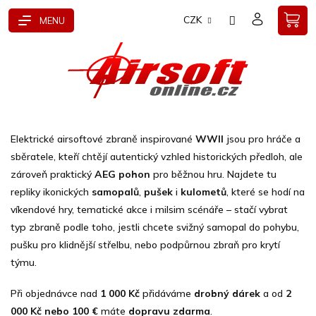
Přejít
CZK
na
obsah
Elektrické airsoftové zbraně inspirované
WWII
jsou pro hráče a
sběratele, kteří chtějí autentický vzhled historických předloh, ale
zároveň praktický
AEG pohon
pro běžnou hru. Najdete tu
repliky ikonických
samopalů
,
pušek
i
kulometů
, které se hodí na
víkendové hry, tematické akce i milsim scénáře – stačí vybrat
typ zbraně podle toho, jestli chcete svižný samopal do pohybu,
pušku pro klidnější střelbu, nebo podpůrnou zbraň pro krytí
týmu.
Při objednávce nad
1 000 Kč
přidáváme
drobný dárek
a od
2
000 Kč nebo 100 €
máte
dopravu zdarma
.