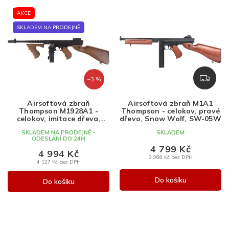
Nejlevnější
V
z
AKCE
ý
e
Nejdražší
p
n
SKLADEM NA PRODEJNĚ
Nejprodávanější
i
í
s
p
Abecedně
p
r
r
o
Z
–3 %
o
d
D
d
u
A
Airsoftová zbraň
Airsoftová zbraň M1A1
u
k
R
Thompson M1928A1 -
Thompson - celokov, pravé
k
t
M
celokov, imitace dřeva,
dřevo, Snow Wolf, SW-05W
CYMA, CM.051
A
t
ů
SKLADEM NA PRODEJNĚ -
SKLADEM
ODESLÁNÍ DO 24H
ů
4 799 Kč
4 994 Kč
3 966 Kč bez DPH
4 127 Kč bez DPH
Do košíku
Do košíku