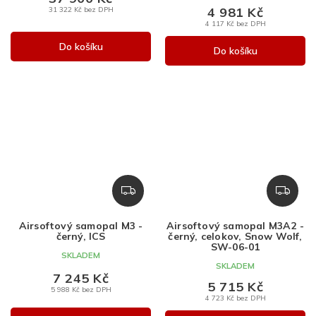
4 981 Kč
31 322 Kč bez DPH
4 117 Kč bez DPH
Do košíku
Do košíku
Z
Z
D
D
A
A
Airsoftový samopal M3 -
Airsoftový samopal M3A2 -
R
R
černý, ICS
černý, celokov, Snow Wolf,
M
M
SW-06-01
SKLADEM
A
A
SKLADEM
7 245 Kč
5 715 Kč
5 988 Kč bez DPH
4 723 Kč bez DPH