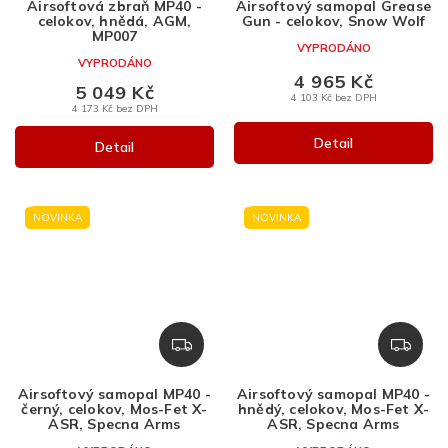
Airsoftová zbraň MP40 -
Airsoftový samopal Grease
R
R
celokov, hnědá, AGM,
Gun - celokov, Snow Wolf
M
M
MP007
VYPRODÁNO
A
A
VYPRODÁNO
4 965 Kč
5 049 Kč
4 103 Kč bez DPH
4 173 Kč bez DPH
Detail
Detail
NOVINKA
NOVINKA
Z
Z
D
D
A
A
Airsoftový samopal MP40 -
Airsoftový samopal MP40 -
R
R
černý, celokov, Mos-Fet X-
hnědý, celokov, Mos-Fet X-
M
M
ASR, Specna Arms
ASR, Specna Arms
A
A