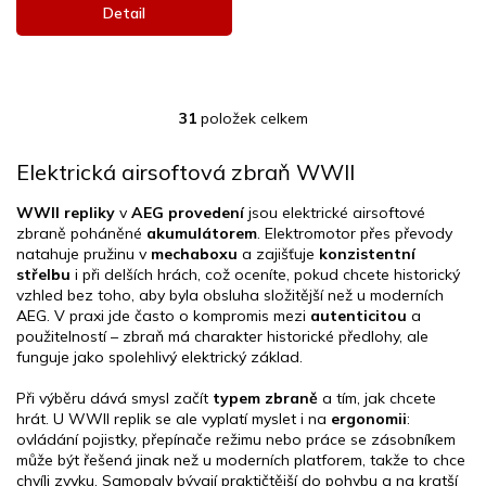
Detail
31
položek celkem
O
v
l
Elektrická airsoftová zbraň WWII
á
d
WWII repliky
v
AEG provedení
jsou elektrické airsoftové
a
zbraně poháněné
akumulátorem
. Elektromotor přes převody
c
natahuje pružinu v
mechaboxu
a zajišťuje
konzistentní
í
střelbu
i při delších hrách, což oceníte, pokud chcete historický
p
vzhled bez toho, aby byla obsluha složitější než u moderních
r
AEG. V praxi jde často o kompromis mezi
autenticitou
a
v
použitelností – zbraň má charakter historické předlohy, ale
k
funguje jako spolehlivý elektrický základ.
y
v
Při výběru dává smysl začít
typem zbraně
a tím, jak chcete
ý
hrát. U WWII replik se ale vyplatí myslet i na
ergonomii
:
p
ovládání pojistky, přepínače režimu nebo práce se zásobníkem
i
může být řešená jinak než u moderních platforem, takže to chce
s
chvíli zvyku. Samopaly bývají praktičtější do pohybu a na kratší