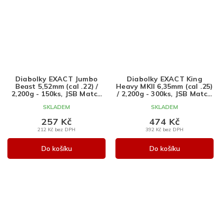
Diabolky EXACT Jumbo
Diabolky EXACT King
Beast 5,52mm (cal .22) /
Heavy MKII 6,35mm (cal .25)
2,200g - 150ks, JSB Match
/ 2,200g - 300ks, JSB Match
Diabolo
Diabolo
SKLADEM
SKLADEM
257 Kč
474 Kč
212 Kč bez DPH
392 Kč bez DPH
Do košíku
Do košíku