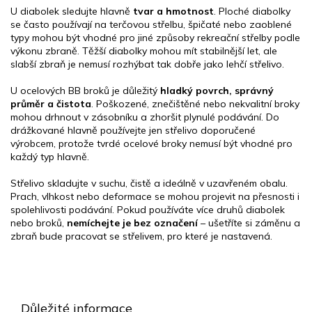
U diabolek sledujte hlavně
tvar a hmotnost
. Ploché diabolky
se často používají na terčovou střelbu, špičaté nebo zaoblené
typy mohou být vhodné pro jiné způsoby rekreační střelby podle
výkonu zbraně. Těžší diabolky mohou mít stabilnější let, ale
slabší zbraň je nemusí rozhýbat tak dobře jako lehčí střelivo.
U ocelových BB broků je důležitý
hladký povrch, správný
průměr a čistota
. Poškozené, znečištěné nebo nekvalitní broky
mohou drhnout v zásobníku a zhoršit plynulé podávání. Do
drážkované hlavně používejte jen střelivo doporučené
výrobcem, protože tvrdé ocelové broky nemusí být vhodné pro
každý typ hlavně.
Střelivo skladujte v suchu, čistě a ideálně v uzavřeném obalu.
Prach, vlhkost nebo deformace se mohou projevit na přesnosti i
spolehlivosti podávání. Pokud používáte více druhů diabolek
nebo broků,
nemíchejte je bez označení
– ušetříte si záměnu a
zbraň bude pracovat se střelivem, pro které je nastavená.
Z
á
p
Důležité informace