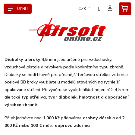
Přejít
CZK
na
obsah
Diabolky a broky 4,5 mm
jsou určené pro vzduchovky,
vzduchové pistole a revolvery podle konkrétního typu zbraně.
Diabolky se hodí hlavně pro přesnější terčovou střelbu, zatímco
ocelové BB broky využijete u modelů stavěných na rychlejší
opakované střílení. Při výběru se vyplatí hlídat nejen ráži 4,5 mm,
ale také
typ střeliva, tvar diabolek, hmotnost a doporučení
výrobce zbraně
.
Při objednávce nad
1 000 Kč
přidáváme
drobný dárek
a od
2
000 Kč nebo 100 €
máte
dopravu zdarma
.