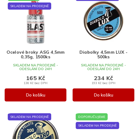
ý
e
Nejdražší
p
n
SKLADEM NA PRODEJNĚ
Nejprodávanější
i
í
s
p
Abecedně
p
r
r
o
o
d
d
u
Ocelové broky ASG 4,5mm
Diabolky 4,5mm LUX -
u
k
0,35g, 1500ks
500ks
k
t
SKLADEM NA PRODEJNĚ -
SKLADEM NA PRODEJNĚ -
t
ů
ODESLÁNÍ DO 24H
ODESLÁNÍ DO 24H
ů
165 Kč
234 Kč
136 Kč bez DPH
193 Kč bez DPH
Do košíku
Do košíku
SKLADEM NA PRODEJNĚ
DOPORUČUJEME
SKLADEM NA PRODEJNĚ