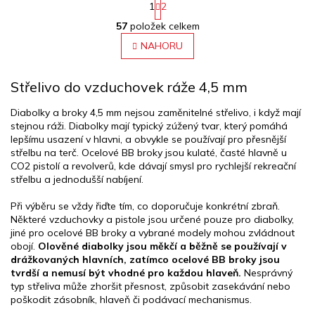
1
2
O
S
57
položek celkem
v
t
r
l
NAHORU
á
á
n
d
k
Střelivo do vzduchovek ráže 4,5 mm
a
o
c
v
á
í
Diabolky a broky 4,5 mm nejsou zaměnitelné střelivo, i když mají
n
p
stejnou ráži. Diabolky mají typický zúžený tvar, který pomáhá
í
r
lepšímu usazení v hlavni, a obvykle se používají pro přesnější
v
střelbu na terč. Ocelové BB broky jsou kulaté, časté hlavně u
k
CO2 pistolí a revolverů, kde dávají smysl pro rychlejší rekreační
y
střelbu a jednodušší nabíjení.
v
ý
Při výběru se vždy řiďte tím, co doporučuje konkrétní zbraň.
p
Některé vzduchovky a pistole jsou určené pouze pro diabolky,
i
jiné pro ocelové BB broky a vybrané modely mohou zvládnout
s
obojí.
Olověné diabolky jsou měkčí a běžně se používají v
u
drážkovaných hlavních, zatímco ocelové BB broky jsou
tvrdší a nemusí být vhodné pro každou hlaveň.
Nesprávný
typ střeliva může zhoršit přesnost, způsobit zasekávání nebo
poškodit zásobník, hlaveň či podávací mechanismus.