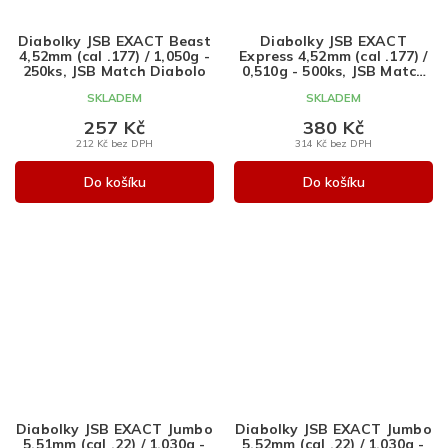
Diabolky JSB EXACT Beast
Diabolky JSB EXACT
4,52mm (cal .177) / 1,050g -
Express 4,52mm (cal .177) /
250ks, JSB Match Diabolo
0,510g - 500ks, JSB Match
Diabolo
SKLADEM
SKLADEM
257 Kč
380 Kč
212 Kč bez DPH
314 Kč bez DPH
Do košíku
Do košíku
Diabolky JSB EXACT Jumbo
Diabolky JSB EXACT Jumbo
5,51mm (cal .22) / 1,030g -
5,52mm (cal .22) / 1,030g -