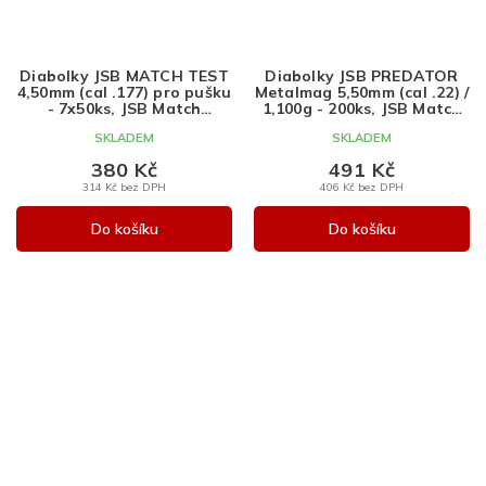
Diabolky JSB MATCH TEST
Diabolky JSB PREDATOR
4,50mm (cal .177) pro pušku
Metalmag 5,50mm (cal .22) /
- 7x50ks, JSB Match
1,100g - 200ks, JSB Match
Diabolo
Diabolo
SKLADEM
SKLADEM
380 Kč
491 Kč
314 Kč bez DPH
406 Kč bez DPH
Do košíku
Do košíku