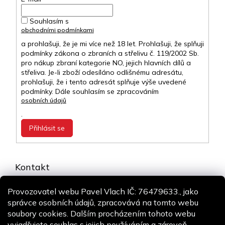
Souhlasím s
obchodními podmínkami
a prohlašuji, že je mi více než 18 let. Prohlašuji, že splňuji
podmínky zákona o zbraních a střelivu č. 119/2002 Sb.
pro nákup zbraní kategorie NO, jejich hlavních dílů a
střeliva. Je-li zboží odesíláno odlišnému adresátu,
prohlašuji, že i tento adresát splňuje výše uvedené
podmínky. Dále souhlasím se zpracováním
osobních údajů
.
Přihlásit se
Kontakt
info
@
airsoft-online.cz
Provozovatel webu Pavel Vlach IČ: 76479633., jako
+420 775 106 530
správce osobních údajů, zpracovává na tomto webu
Staň se fanouškem
soubory cookies. Dalším procházením tohoto webu
vyjadřujete souhlas s jejich používáním a zároveň