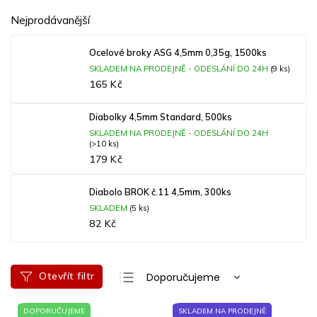
Nejprodávanější
Ocelové broky ASG 4,5mm 0,35g, 1500ks
SKLADEM NA PRODEJNĚ - ODESLÁNÍ DO 24H
(9 ks)
165 Kč
Diabolky 4,5mm Standard, 500ks
SKLADEM NA PRODEJNĚ - ODESLÁNÍ DO 24H
(>10 ks)
179 Kč
Diabolo BROK č.11 4,5mm, 300ks
SKLADEM
(5 ks)
82 Kč
Ř
Otevřít filtr
Doporučujeme
a
Nejlevnější
V
z
DOPORUČUJEME
SKLADEM NA PRODEJNĚ