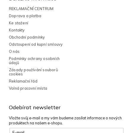
a
t
REKLAMAČNÍ CENTRUM
í
Doprava a platba
Ke stažení
Kontakty
Obchodní podmínky
Odstoupení od kupní smlouvy
O nás
Podmínky ochrany osobních
údajů
Zásady používání souborů
cookies
Reklamační řád
Volná pracovní místa
Odebírat newsletter
Vložte svůj e-mail a my vám budeme zasílat informace o nových
produktech na našem e-shopu.
E-mail