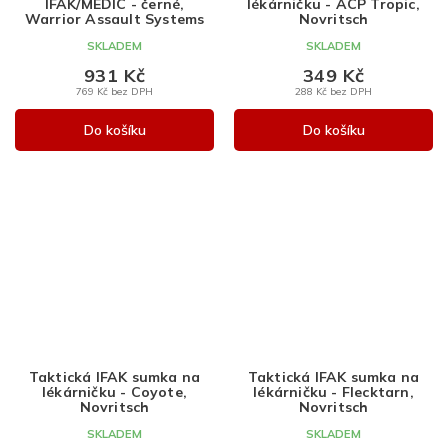
IFAK/MEDIC - černé,
lékárničku - ACP Tropic,
Warrior Assault Systems
Novritsch
SKLADEM
SKLADEM
931 Kč
349 Kč
769 Kč bez DPH
288 Kč bez DPH
Do košíku
Do košíku
Taktická IFAK sumka na
Taktická IFAK sumka na
lékárničku - Coyote,
lékárničku - Flecktarn,
Novritsch
Novritsch
SKLADEM
SKLADEM