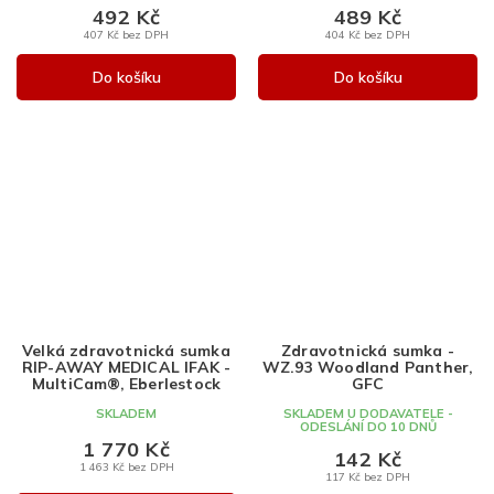
492 Kč
489 Kč
407 Kč bez DPH
404 Kč bez DPH
Do košíku
Do košíku
Velká zdravotnická sumka
Zdravotnická sumka -
RIP-AWAY MEDICAL IFAK -
WZ.93 Woodland Panther,
MultiCam®, Eberlestock
GFC
SKLADEM
SKLADEM U DODAVATELE -
ODESLÁNÍ DO 10 DNŮ
1 770 Kč
142 Kč
1 463 Kč bez DPH
117 Kč bez DPH