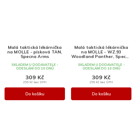
Malá taktická lékárnička
Malá taktická lékárnička
na MOLLE - písková TAN,
na MOLLE - WZ.93
Specna Arms
Woodland Panther, Specna
Arms
SKLADEM U DODAVATELE -
SKLADEM U DODAVATELE -
ODESLÁNÍ DO 10 DNŮ
ODESLÁNÍ DO 10 DNŮ
309 Kč
309 Kč
255 Kč bez DPH
255 Kč bez DPH
Do košíku
Do košíku