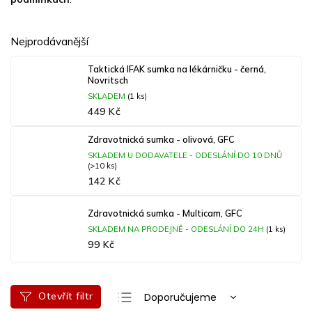
Nejprodávanější
Taktická IFAK sumka na lékárničku - černá,
Novritsch
SKLADEM
(1 ks)
449 Kč
Zdravotnická sumka - olivová, GFC
SKLADEM U DODAVATELE - ODESLÁNÍ DO 10 DNŮ
(>10 ks)
142 Kč
Zdravotnická sumka - Multicam, GFC
SKLADEM NA PRODEJNĚ - ODESLÁNÍ DO 24H
(1 ks)
99 Kč
Ř
Otevřít filtr
Doporučujeme
a