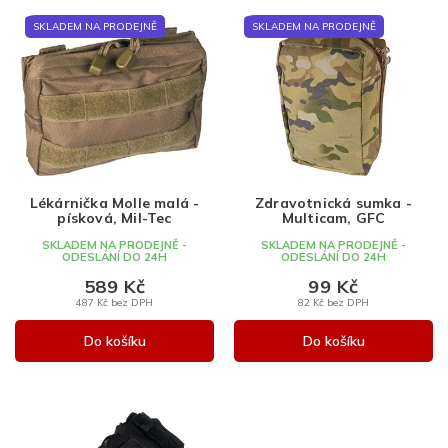
Nejlevnější
V
z
SKLADEM NA PRODEJNĚ
SKLADEM NA PRODEJNĚ
ý
e
Nejdražší
p
n
Nejprodávanější
i
í
s
p
Abecedně
p
r
r
o
o
d
d
u
Lékárnička Molle malá -
Zdravotnická sumka -
u
k
písková, Mil-Tec
Multicam, GFC
k
t
SKLADEM NA PRODEJNĚ -
SKLADEM NA PRODEJNĚ -
t
ů
ODESLÁNÍ DO 24H
ODESLÁNÍ DO 24H
ů
589 Kč
99 Kč
487 Kč bez DPH
82 Kč bez DPH
Do košíku
Do košíku