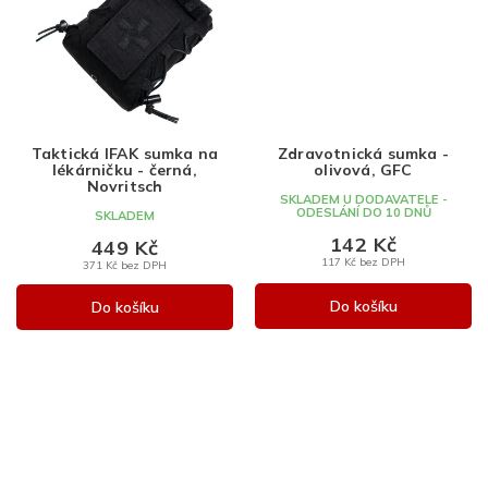
Taktická IFAK sumka na
Zdravotnická sumka -
lékárničku - černá,
olivová, GFC
Novritsch
SKLADEM U DODAVATELE -
ODESLÁNÍ DO 10 DNŮ
SKLADEM
142 Kč
449 Kč
117 Kč bez DPH
371 Kč bez DPH
Do košíku
Do košíku