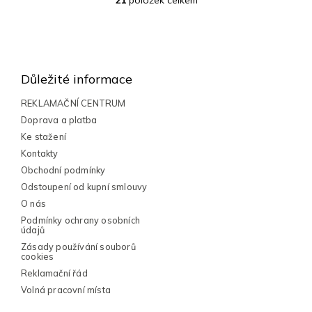
21
položek celkem
O
v
l
Z
á
á
d
a
p
Důležité informace
c
a
í
t
REKLAMAČNÍ CENTRUM
p
í
Doprava a platba
r
v
Ke stažení
k
Kontakty
y
Obchodní podmínky
v
Odstoupení od kupní smlouvy
ý
p
O nás
i
Podmínky ochrany osobních
s
údajů
u
Zásady používání souborů
cookies
Reklamační řád
Volná pracovní místa