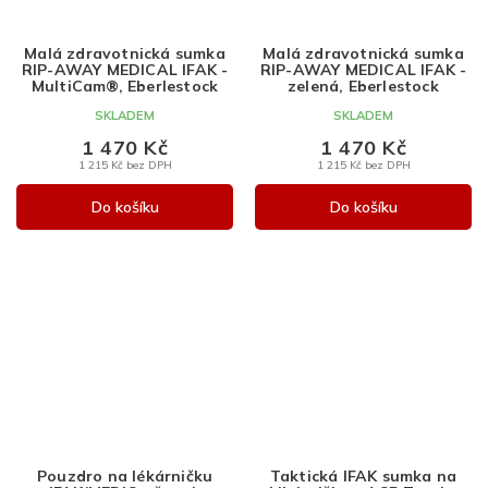
Malá zdravotnická sumka
Malá zdravotnická sumka
RIP-AWAY MEDICAL IFAK -
RIP-AWAY MEDICAL IFAK -
MultiCam®, Eberlestock
zelená, Eberlestock
SKLADEM
SKLADEM
1 470 Kč
1 470 Kč
1 215 Kč bez DPH
1 215 Kč bez DPH
Do košíku
Do košíku
Pouzdro na lékárničku
Taktická IFAK sumka na