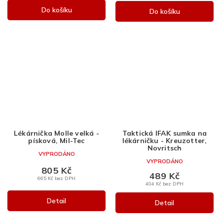
Do košíku
Do košíku
Lékárnička Molle velká -
Taktická IFAK sumka na
písková, Mil-Tec
lékárničku - Kreuzotter,
Novritsch
VYPRODÁNO
VYPRODÁNO
805 Kč
489 Kč
665 Kč bez DPH
404 Kč bez DPH
Detail
Detail