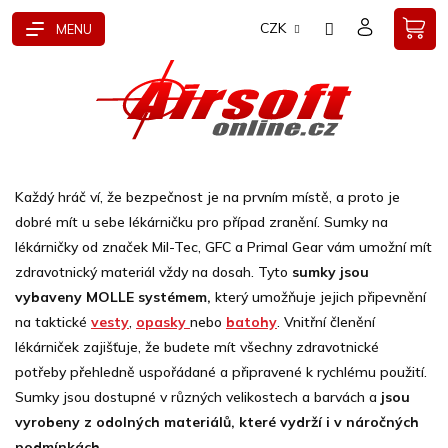
Přejít
CZK
na
obsah
Každý hráč ví, že bezpečnost je na prvním místě, a proto je
dobré mít u sebe lékárničku pro případ zranění. Sumky na
lékárničky od značek Mil-Tec, GFC a Primal Gear vám umožní mít
zdravotnický materiál vždy na dosah. Tyto
sumky jsou
vybaveny MOLLE systémem,
který umožňuje jejich připevnění
na taktické
vesty
,
opasky
nebo
batohy
. Vnitřní členění
lékárniček zajišťuje, že budete mít všechny zdravotnické
potřeby přehledně uspořádané a připravené k rychlému použití.
Sumky jsou dostupné v různých velikostech a barvách a
jsou
vyrobeny z odolných materiálů, které vydrží i v náročných
podmínkách
.