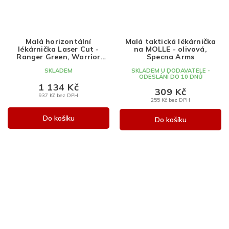
Malá horizontální
Malá taktická lékárnička
lékárnička Laser Cut -
na MOLLE - olivová,
Ranger Green, Warrior
Specna Arms
Assault Systems
SKLADEM
SKLADEM U DODAVATELE -
ODESLÁNÍ DO 10 DNŮ
1 134 Kč
309 Kč
937 Kč bez DPH
255 Kč bez DPH
Do košíku
Do košíku