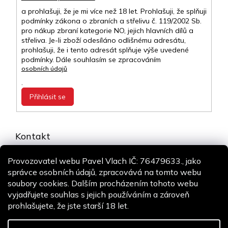
a prohlašuji, že je mi více než 18 let. Prohlašuji, že splňuji
podmínky zákona o zbraních a střelivu č. 119/2002 Sb.
pro nákup zbraní kategorie NO, jejich hlavních dílů a
střeliva. Je-li zboží odesíláno odlišnému adresátu,
prohlašuji, že i tento adresát splňuje výše uvedené
podmínky. Dále souhlasím se zpracováním
osobních údajů
.
Přihlásit se
Kontakt
info
@
airsoft-online.cz
Provozovatel webu Pavel Vlach IČ: 76479633., jako
+420 775 106 530
správce osobních údajů, zpracovává na tomto webu
Staň se fanouškem
soubory cookies. Dalším procházením tohoto webu
vyjadřujete souhlas s jejich používáním a zároveň
prohlašujete, že jste starší 18 let.
Copyright 2026
Airsoft-online.cz
. Všechna práva vyhrazena.
Design
Shoptak.cz
| Platforma
Shoptet