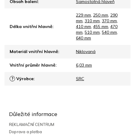
Obsah balení
:
Samostatná hlaveň
229 mm
,
250 mm
,
290
mm
,
310 mm
,
370 mm
,
Délka vnitřní hlavně
:
410 mm
,
455 mm
,
470
mm
,
510 mm
,
540 mm
,
640 mm
Materiál vnitřní hlavně
:
Niklovaná
Vnitřní průměr hlavně
:
6,03 mm
?
Výrobce
:
SRC
Z
á
p
Důležité informace
a
t
REKLAMAČNÍ CENTRUM
í
Doprava a platba