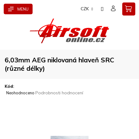
Přejít
CZK
na
obsah
6,03mm AEG niklovaná hlaveň SRC
(různé délky)
Kód:
Průměrné
Podrobnosti hodnocení
Neohodnoceno
hodnocení
produktu
je
0,0
z
5
hvězdiček.