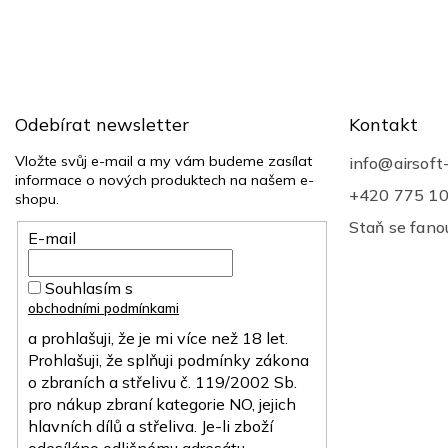
Z
á
p
a
t
Odebírat newsletter
Kontakt
í
Vložte svůj e-mail a my vám budeme zasílat
info
@
airsoft
informace o nových produktech na našem e-
+420 775 1
shopu.
Staň se fan
E-mail
Souhlasím s
obchodními podmínkami
a prohlašuji, že je mi více než 18 let.
Prohlašuji, že splňuji podmínky zákona
o zbraních a střelivu č. 119/2002 Sb.
pro nákup zbraní kategorie NO, jejich
hlavních dílů a střeliva. Je-li zboží