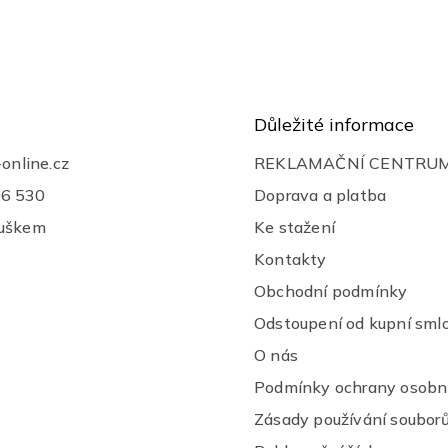
á
d
a
c
í
p
r
Důležité informace
v
k
-online.cz
REKLAMAČNÍ CENTRU
y
v
06 530
Doprava a platba
ý
ouškem
Ke stažení
p
i
Kontakty
s
u
Obchodní podmínky
Odstoupení od kupní sml
O nás
Podmínky ochrany osobní
Zásady používání souborů