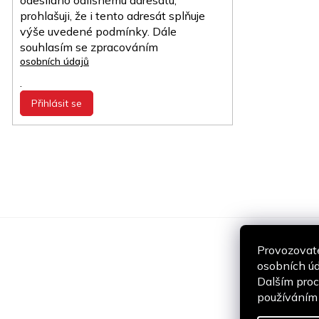
odesíláno odlišnému adresátu,
prohlašuji, že i tento adresát splňuje
výše uvedené podmínky. Dále
souhlasím se zpracováním
osobních údajů
.
Přihlásit se
Provozovate
osobních úd
Dalším proc
používáním a