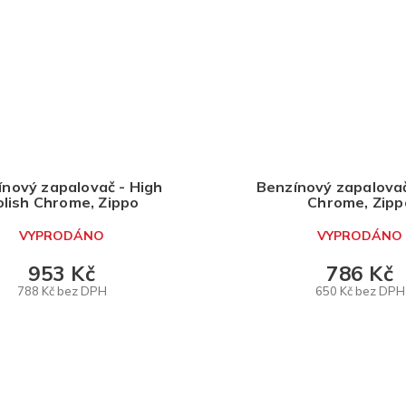
ínový zapalovač - High
Benzínový zapalovač
olish Chrome, Zippo
Chrome, Zipp
VYPRODÁNO
VYPRODÁNO
953 Kč
786 Kč
788 Kč bez DPH
650 Kč bez DPH
DETAIL
DETAIL
O
v
l