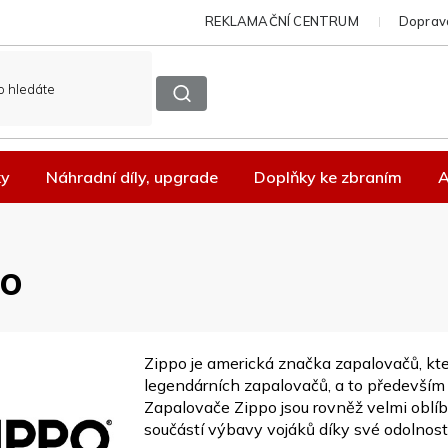
REKLAMAČNÍ CENTRUM
Doprava
ky
Náhradní díly, upgrade
Doplňky ke zbraním
A
po
Zippo je americká značka zapalovačů, kte
legendárních zapalovačů, a to především d
Zapalovače Zippo jsou rovněž velmi oblí
součástí výbavy vojáků díky své odolnost