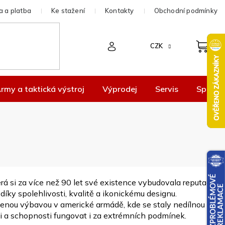
 a platba
Ke stažení
Kontakty
Obchodní podmínky
CZK
rmy a taktická výstroj
Výprodej
Servis
Spolup
rá si za více než 90 let své existence vybudovala reputaci
íky spolehlivosti, kvalitě a ikonickému designu.
benou výbavou v americké armádě, kde se staly nedílnou
i a schopnosti fungovat i za extrémních podmínek.