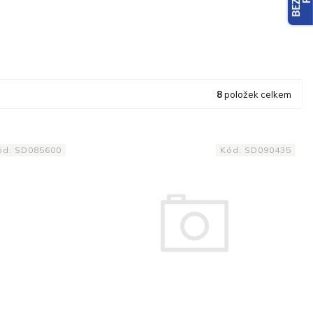
8
položek celkem
ód:
SD085600
Kód:
SD090435