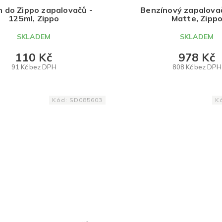
n do Zippo zapalovačů -
Benzínový zapalovač
125ml, Zippo
Matte, Zipp
SKLADEM
SKLADEM
110 Kč
978 Kč
91 Kč bez DPH
808 Kč bez DPH
DO KOŠÍKU
DO KOŠÍKU
Kód:
SD085603
K