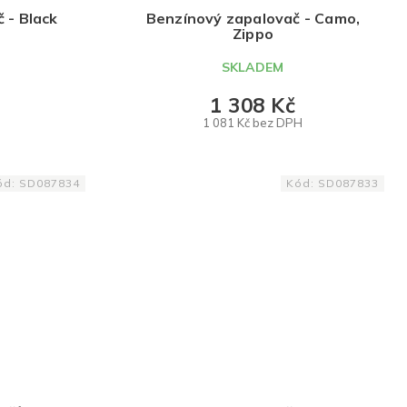
 - Black
Benzínový zapalovač - Camo,
o
Zippo
SKLADEM
1 308 Kč
1 081 Kč bez DPH
DO KOŠÍKU
ód:
SD087834
Kód:
SD087833