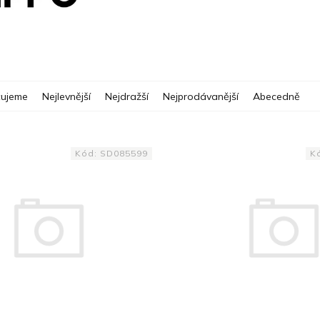
ujeme
Nejlevnější
Nejdražší
Nejprodávanější
Abecedně
Kód:
SD085599
K