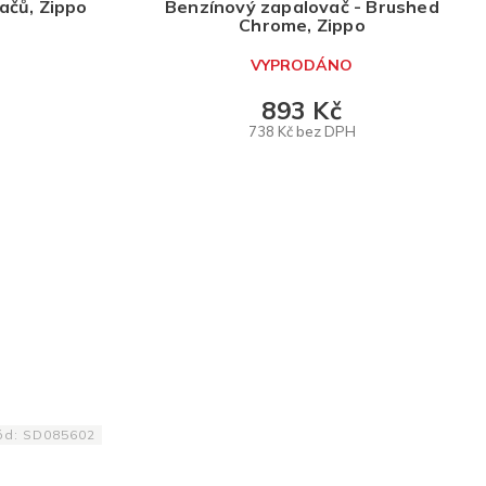
ačů, Zippo
Benzínový zapalovač - Brushed
Chrome, Zippo
VYPRODÁNO
893 Kč
738 Kč bez DPH
DETAIL
ód:
SD085602