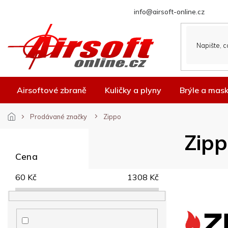
Přejít
info@airsoft-online.cz
na
obsah
Airsoftové zbraně
Kuličky a plyny
Brýle a mas
Prodávané značky
Zippo
P
Zip
o
s
Cena
t
r
60
Kč
1308
Kč
a
n
n
í