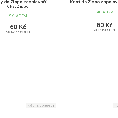
y do Zippo zapalovačů -
Knot do Zippo zapalov
6ks, Zippo
SKLADEM
SKLADEM
60 Kč
60 Kč
50 Kč bez DPH
50 Kč bez DPH
DO KOŠÍKU
DO KOŠÍKU
Kód:
SD085601
K