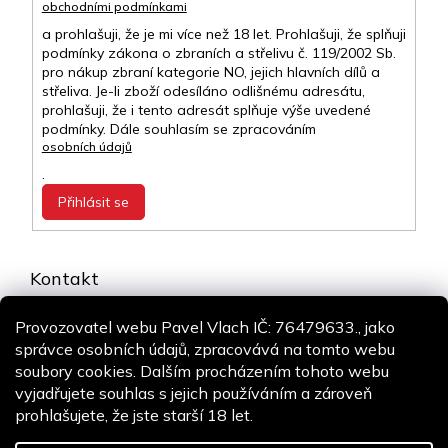
obchodními podmínkami
a prohlašuji, že je mi více než 18 let. Prohlašuji, že splňuji
podmínky zákona o zbraních a střelivu č. 119/2002 Sb.
pro nákup zbraní kategorie NO, jejich hlavních dílů a
střeliva. Je-li zboží odesíláno odlišnému adresátu,
prohlašuji, že i tento adresát splňuje výše uvedené
podmínky. Dále souhlasím se zpracováním
osobních údajů
.
Přihlásit se
Kontakt
info
@
airsoft-online.cz
Provozovatel webu Pavel Vlach IČ: 76479633., jako
+420 775 106 530
správce osobních údajů, zpracovává na tomto webu
Staň se fanouškem
soubory cookies. Dalším procházením tohoto webu
vyjadřujete souhlas s jejich používáním a zároveň
prohlašujete, že jste starší 18 let.
Copyright 2026
Airsoft-online.cz
. Všechna práva vyhrazena.