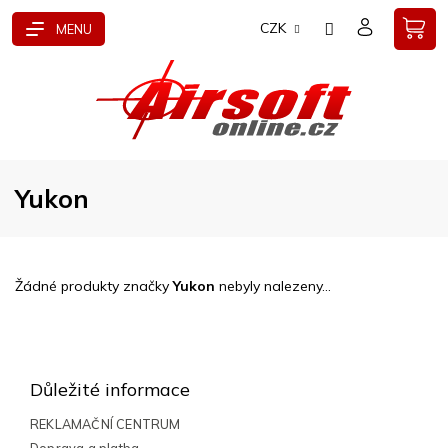
Přejít
CZK
na
obsah
Yukon
Žádné produkty značky
Yukon
nebyly nalezeny...
Z
á
p
Důležité informace
a
t
REKLAMAČNÍ CENTRUM