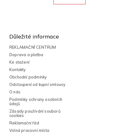
á
k
o
d
v
a
Z
á
c
n
á
í
í
p
p
Důležité informace
r
a
v
t
REKLAMAČNÍ CENTRUM
k
í
Doprava a platba
y
Ke stažení
v
ý
Kontakty
p
Obchodní podmínky
i
Odstoupení od kupní smlouvy
s
O nás
u
Podmínky ochrany osobních
údajů
Zásady používání souborů
cookies
Reklamační řád
Volná pracovní místa