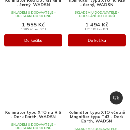
Kolimátor Red Dot M1 Mini
Kolimátor typu XTO na RIS
- černý, WADSN
- černý, WADSN
SKLADEM U DODAVATELE -
SKLADEM U DODAVATELE -
ODESLÁNÍ DO 10 DNŮ
ODESLÁNÍ DO 10 DNŮ
1 555 Kč
1 494 Kč
1 285 Kč bez DPH
1 235 Kč bez DPH
Do košíku
Do košíku
Z
D
A
Kolimátor typu XTO na RIS
Kolimátor typu XTO včetně
R
- Dark Earth, WADSN
Magnifier typu T43 - Dark
M
Earth, WADSN
SKLADEM U DODAVATELE -
A
ODESLÁNÍ DO 10 DNŮ
SKLADEM U DODAVATELE -