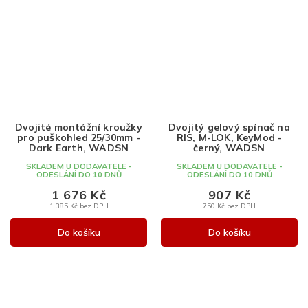
Dvojité montážní kroužky
Dvojitý gelový spínač na
pro puškohled 25/30mm -
RIS, M-LOK, KeyMod -
Dark Earth, WADSN
černý, WADSN
SKLADEM U DODAVATELE -
SKLADEM U DODAVATELE -
ODESLÁNÍ DO 10 DNŮ
ODESLÁNÍ DO 10 DNŮ
1 676 Kč
907 Kč
1 385 Kč bez DPH
750 Kč bez DPH
Do košíku
Do košíku