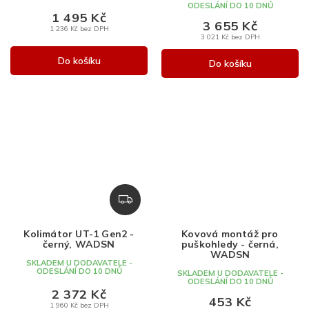
ODESLÁNÍ DO 10 DNŮ
1 495 Kč
3 655 Kč
1 236 Kč bez DPH
3 021 Kč bez DPH
Do košíku
Do košíku
Z
D
A
Kolimátor UT-1 Gen2 -
Kovová montáž pro
R
černý, WADSN
puškohledy - černá,
M
WADSN
SKLADEM U DODAVATELE -
A
ODESLÁNÍ DO 10 DNŮ
SKLADEM U DODAVATELE -
ODESLÁNÍ DO 10 DNŮ
2 372 Kč
453 Kč
1 960 Kč bez DPH