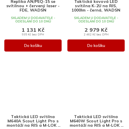
Replika AN/PEQ-15 se
Taktická kovová LED
R
svítilnou + červený laser -
svítilna K-2U na RIS,
M
FDE, WADSN
1000lm - černá, WADSN
A
SKLADEM U DODAVATELE -
SKLADEM U DODAVATELE -
ODESLÁNÍ DO 10 DNŮ
ODESLÁNÍ DO 10 DNŮ
1 131 Kč
2 979 Kč
935 Kč bez DPH
2 462 Kč bez DPH
Do košíku
Do košíku
Taktická LED svítilna
Taktická LED svítilna
M640A Scout Light Pro s
M640W Scout Light Pro s
montáží na RIS a M-LOK -
montáží na RIS a M-LOK -