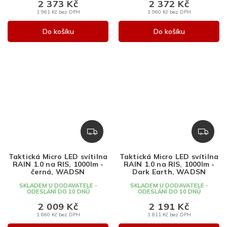
2 373 Kč
2 372 Kč
1 961 Kč bez DPH
1 960 Kč bez DPH
Do košíku
Do košíku
Z
Z
D
D
A
A
Taktická Micro LED svítilna
Taktická Micro LED svítilna
R
R
RAIN 1.0 na RIS, 1000lm -
RAIN 1.0 na RIS, 1000lm -
M
M
černá, WADSN
Dark Earth, WADSN
A
A
SKLADEM U DODAVATELE -
SKLADEM U DODAVATELE -
ODESLÁNÍ DO 10 DNŮ
ODESLÁNÍ DO 10 DNŮ
2 009 Kč
2 191 Kč
1 660 Kč bez DPH
1 811 Kč bez DPH