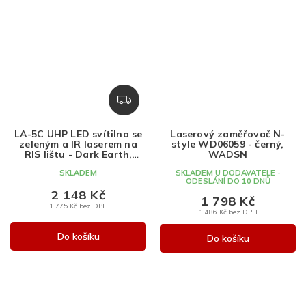
Z
D
A
LA-5C UHP LED svítilna se
Laserový zaměřovač N-
R
zeleným a IR laserem na
style WD06059 - černý,
M
RIS lištu - Dark Earth,
WADSN
WADSN
A
SKLADEM
SKLADEM U DODAVATELE -
ODESLÁNÍ DO 10 DNŮ
2 148 Kč
1 798 Kč
1 775 Kč bez DPH
1 486 Kč bez DPH
Do košíku
Do košíku