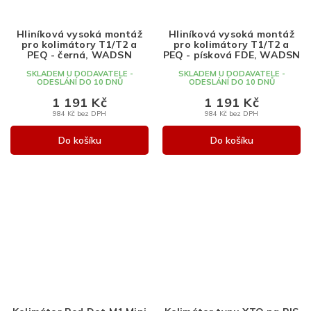
Hliníková vysoká montáž
Hliníková vysoká montáž
pro kolimátory T1/T2 a
pro kolimátory T1/T2 a
PEQ - černá, WADSN
PEQ - písková FDE, WADSN
SKLADEM U DODAVATELE -
SKLADEM U DODAVATELE -
ODESLÁNÍ DO 10 DNŮ
ODESLÁNÍ DO 10 DNŮ
1 191 Kč
1 191 Kč
984 Kč bez DPH
984 Kč bez DPH
Do košíku
Do košíku