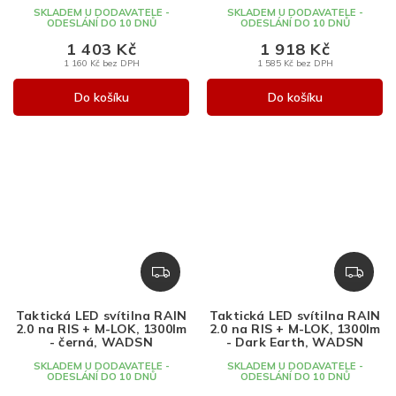
černá, až 640lm, WADSN
černá, až 300lm, WADSN
SKLADEM U DODAVATELE -
SKLADEM U DODAVATELE -
ODESLÁNÍ DO 10 DNŮ
ODESLÁNÍ DO 10 DNŮ
1 403 Kč
1 918 Kč
1 160 Kč bez DPH
1 585 Kč bez DPH
Do košíku
Do košíku
Z
Z
D
D
A
A
Taktická LED svítilna RAIN
Taktická LED svítilna RAIN
R
R
2.0 na RIS + M-LOK, 1300lm
2.0 na RIS + M-LOK, 1300lm
M
M
- černá, WADSN
- Dark Earth, WADSN
A
A
SKLADEM U DODAVATELE -
SKLADEM U DODAVATELE -
ODESLÁNÍ DO 10 DNŮ
ODESLÁNÍ DO 10 DNŮ