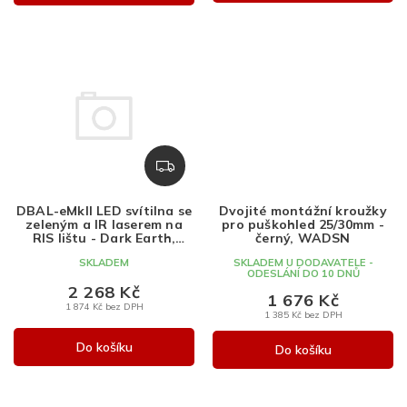
Z
D
A
DBAL-eMkII LED svítilna se
Dvojité montážní kroužky
R
zeleným a IR laserem na
pro puškohled 25/30mm -
M
RIS lištu - Dark Earth,
černý, WADSN
WADSN
A
SKLADEM
SKLADEM U DODAVATELE -
ODESLÁNÍ DO 10 DNŮ
2 268 Kč
1 676 Kč
1 874 Kč bez DPH
1 385 Kč bez DPH
Do košíku
Do košíku