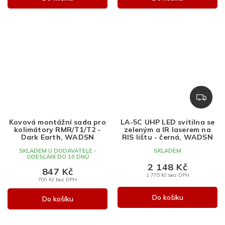
Z
D
A
Kovová montážní sada pro
LA-5C UHP LED svítilna se
R
kolimátory RMR/T1/T2 -
zeleným a IR laserem na
M
Dark Earth, WADSN
RIS lištu - černá, WADSN
A
SKLADEM U DODAVATELE -
SKLADEM
ODESLÁNÍ DO 10 DNŮ
2 148 Kč
847 Kč
1 775 Kč bez DPH
700 Kč bez DPH
Do košíku
Do košíku