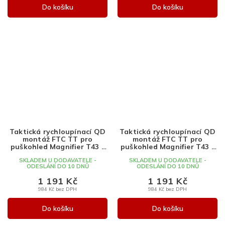
Do košíku
Do košíku
Taktická rychloupínací QD
Taktická rychloupínací QD
montáž FTC TT pro
montáž FTC TT pro
puškohled Magnifier T43 -
puškohled Magnifier T43 -
černá, WADSN
Dark Earth, WADSN
SKLADEM U DODAVATELE -
SKLADEM U DODAVATELE -
ODESLÁNÍ DO 10 DNŮ
ODESLÁNÍ DO 10 DNŮ
1 191 Kč
1 191 Kč
984 Kč bez DPH
984 Kč bez DPH
Do košíku
Do košíku