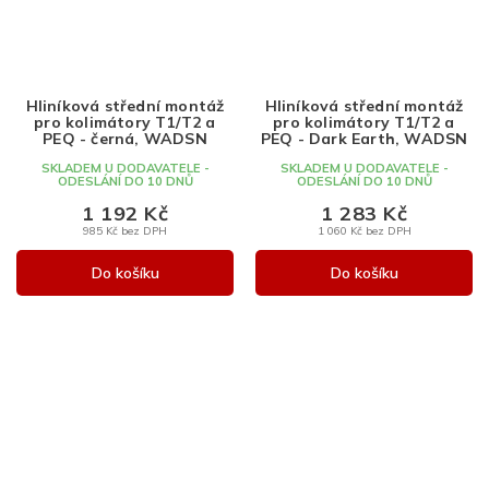
Hliníková střední montáž
Hliníková střední montáž
pro kolimátory T1/T2 a
pro kolimátory T1/T2 a
PEQ - černá, WADSN
PEQ - Dark Earth, WADSN
SKLADEM U DODAVATELE -
SKLADEM U DODAVATELE -
ODESLÁNÍ DO 10 DNŮ
ODESLÁNÍ DO 10 DNŮ
1 192 Kč
1 283 Kč
985 Kč bez DPH
1 060 Kč bez DPH
Do košíku
Do košíku