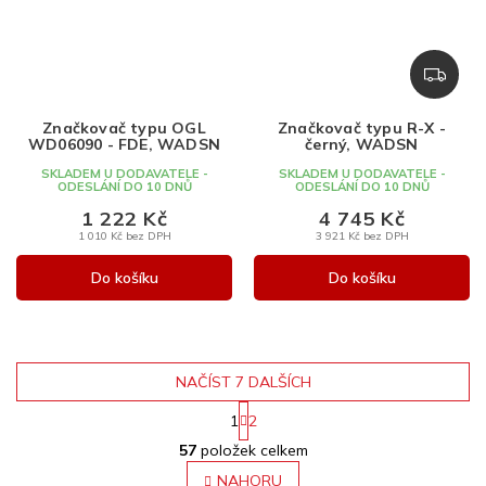
Z
D
A
Značkovač typu OGL
Značkovač typu R-X -
R
WD06090 - FDE, WADSN
černý, WADSN
M
SKLADEM U DODAVATELE -
SKLADEM U DODAVATELE -
A
ODESLÁNÍ DO 10 DNŮ
ODESLÁNÍ DO 10 DNŮ
1 222 Kč
4 745 Kč
1 010 Kč bez DPH
3 921 Kč bez DPH
Do košíku
Do košíku
NAČÍST 7 DALŠÍCH
S
1
2
t
O
r
57
položek celkem
v
á
l
NAHORU
n