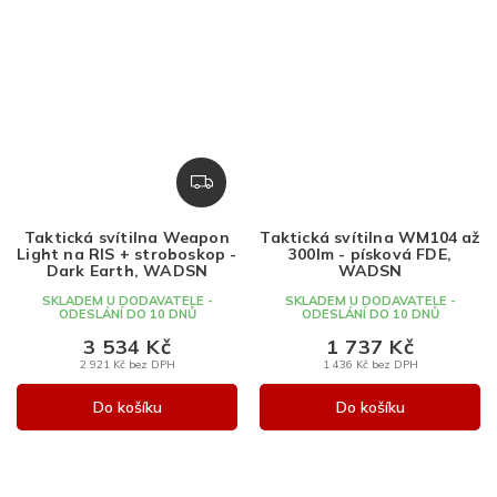
Z
D
A
Taktická svítilna Weapon
Taktická svítilna WM104 až
R
Light na RIS + stroboskop -
300lm - písková FDE,
M
Dark Earth, WADSN
WADSN
A
SKLADEM U DODAVATELE -
SKLADEM U DODAVATELE -
ODESLÁNÍ DO 10 DNŮ
ODESLÁNÍ DO 10 DNŮ
3 534 Kč
1 737 Kč
2 921 Kč bez DPH
1 436 Kč bez DPH
Do košíku
Do košíku