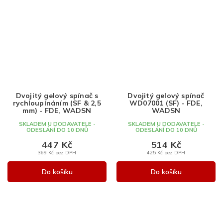
Dvojitý gelový spínač s
Dvojitý gelový spínač
rychloupínáním (SF & 2,5
WD07001 (SF) - FDE,
mm) - FDE, WADSN
WADSN
SKLADEM U DODAVATELE -
SKLADEM U DODAVATELE -
ODESLÁNÍ DO 10 DNŮ
ODESLÁNÍ DO 10 DNŮ
447 Kč
514 Kč
369 Kč bez DPH
425 Kč bez DPH
Do košíku
Do košíku