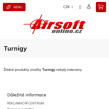
Přejít
CZK
na
obsah
Turnigy
Žádné produkty značky
Turnigy
nebyly nalezeny...
Z
á
p
Důležité informace
a
t
REKLAMAČNÍ CENTRUM