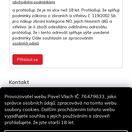
obchodními podmínkami
a prohlašuji, že je mi více než 18 let. Prohlašuji, že splňuji
podmínky zákona o zbraních a střelivu č. 119/2002 Sb.
pro nákup zbraní kategorie NO, jejich hlavních dílů a
střeliva. Je-li zboží odesíláno odlišnému adresátu,
prohlašuji, že i tento adresát splňuje výše uvedené
podmínky. Dále souhlasím se zpracováním
osobních údajů
.
Přihlásit se
Kontakt
info
@
airsoft-online.cz
Provozovatel webu Pavel Vlach IČ: 76479633., jako
+420 775 106 530
správce osobních údajů, zpracovává na tomto webu
Staň se fanouškem
soubory cookies. Dalším procházením tohoto webu
vyjadřujete souhlas s jejich používáním a zároveň
prohlašujete, že jste starší 18 let.
Copyright 2026
Airsoft-online.cz
. Všechna práva vyhrazena.