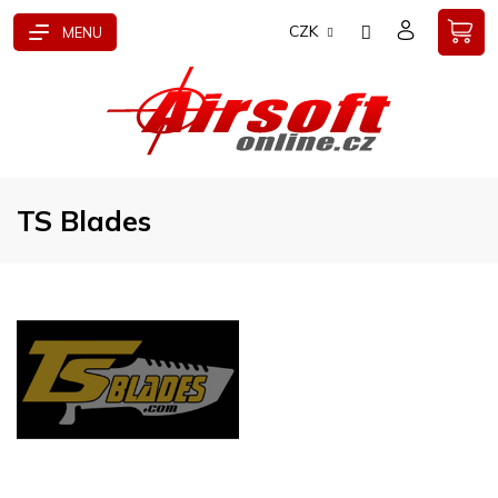
Přejít
CZK
na
obsah
TS Blades