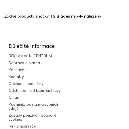
Žádné produkty značky
TS Blades
nebyly nalezeny...
Z
á
p
Důležité informace
a
t
REKLAMAČNÍ CENTRUM
í
Doprava a platba
Ke stažení
Kontakty
Obchodní podmínky
Odstoupení od kupní smlouvy
O nás
Podmínky ochrany osobních
údajů
Zásady používání souborů
cookies
Reklamační řád