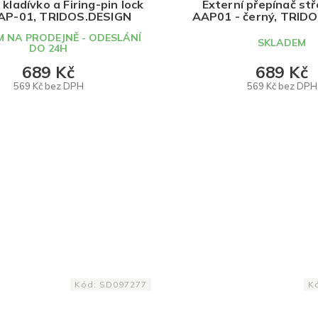
kladívko a Firing-pin lock
Externí přepínač stř
AP-01, TRIDOS.DESIGN
AAP01 - černý, TRID
 NA PRODEJNĚ - ODESLÁNÍ
SKLADEM
DO 24H
689 Kč
689 Kč
569 Kč bez DPH
569 Kč bez DPH
DO KOŠÍKU
DO KOŠÍKU
Kód:
SD097277
K