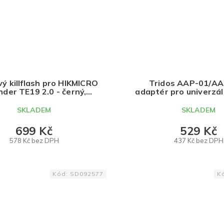
ý killflash pro HIKMICRO
Tridos AAP-01/A
der TE19 2.0 - černý,
adaptér pro univerzál
TRIDOS.DESIGN
Novritsch - červ
TRIDOS.DESI
SKLADEM
SKLADEM
699 Kč
529 Kč
578 Kč bez DPH
437 Kč bez DPH
DO KOŠÍKU
DO KOŠÍKU
Kód:
SD092577
K