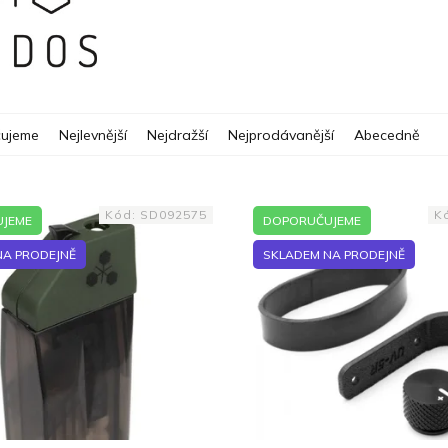
ujeme
Nejlevnější
Nejdražší
Nejprodávanější
Abecedně
Kód:
SD092575
K
JEME
DOPORUČUJEME
NA PRODEJNĚ
SKLADEM NA PRODEJNĚ