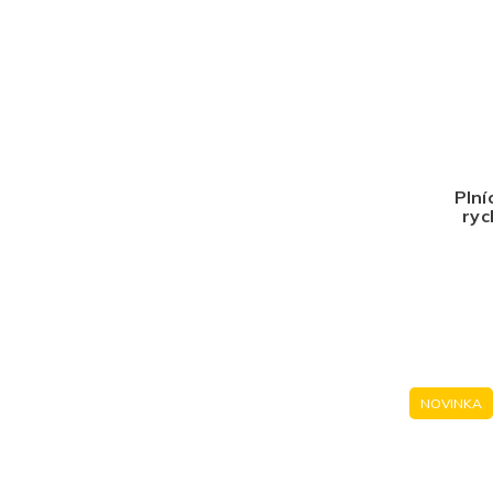
Plní
ryc
NOVINKA