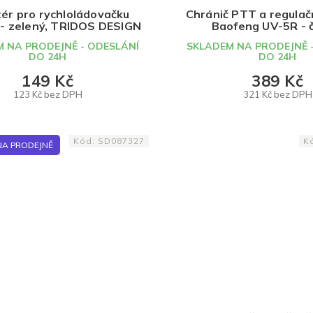
ér pro rychloládovačku
Chránič PTT a regulačn
 - zelený, TRIDOS DESIGN
Baofeng UV-5R - 
TRIDOS.DESI
 NA PRODEJNĚ - ODESLÁNÍ
SKLADEM NA PRODEJNĚ 
DO 24H
DO 24H
149 Kč
389 Kč
123 Kč bez DPH
321 Kč bez DPH
DO KOŠÍKU
DO KOŠÍKU
Kód:
SD087327
K
NA PRODEJNĚ