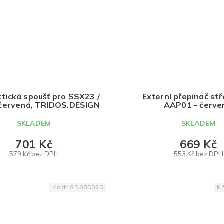
tická spoušť pro SSX23 /
Externí přepínač stř
 červená, TRIDOS.DESIGN
AAP01 - červe
TRIDOS.DESI
SKLADEM
SKLADEM
701 Kč
669 Kč
579 Kč bez DPH
553 Kč bez DPH
DO KOŠÍKU
DO KOŠÍKU
Kód:
SD085025
K