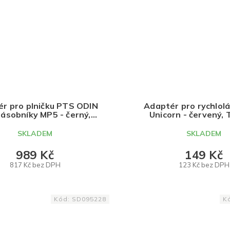
r pro plničku PTS ODIN
Adaptér pro rychlol
zásobníky MP5 - černý,
Unicorn - červený,
TRIDOS.DESIGN
DESIGN
SKLADEM
SKLADEM
989 Kč
149 Kč
817 Kč bez DPH
123 Kč bez DPH
DO KOŠÍKU
DO KOŠÍKU
Kód:
SD095228
K