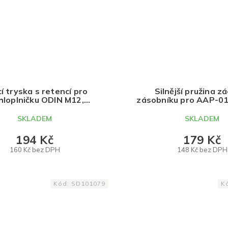
cí tryska s retencí pro
Silnější pružina z
hloplničku ODIN M12,
zásobníku pro AAP-01
TRIDOS.DESIGN
G-Series, TRIDOS.
SKLADEM
SKLADEM
194 Kč
179 Kč
160 Kč bez DPH
148 Kč bez DPH
DO KOŠÍKU
DO KOŠÍKU
Kód:
SD101079
K