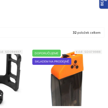
32
položek celkem
ód:
SD094937
Kód:
SD079988
DOPORUČUJEME
SKLADEM NA PRODEJNĚ