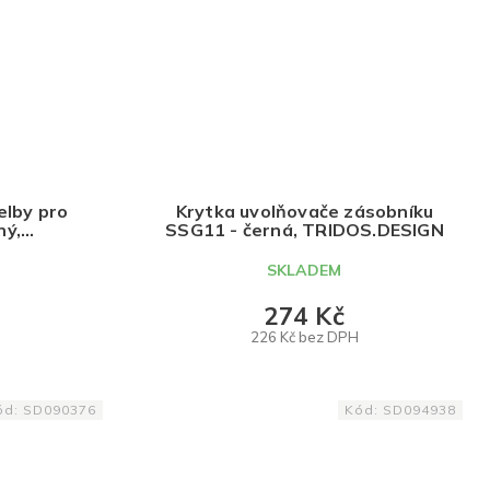
elby pro
Krytka uvolňovače zásobníku
ný,
SSG11 - černá, TRIDOS.DESIGN
GN
SKLADEM
274 Kč
226 Kč bez DPH
DO KOŠÍKU
ód:
SD090376
Kód:
SD094938