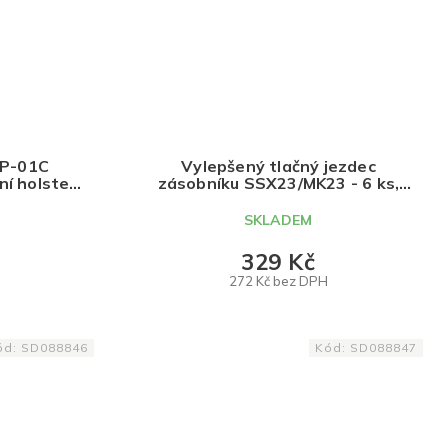
AP-01C
Vylepšený tlačný jezdec
ní holster
zásobníku SSX23/MK23 - 6 ks,
ená,
TRIDOS.DESIGN
GN
SKLADEM
329 Kč
272 Kč bez DPH
DO KOŠÍKU
ód:
SD088846
Kód:
SD088847