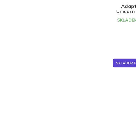
ů
Adapt
Unicorn
SKLADEM
SKLADEM 