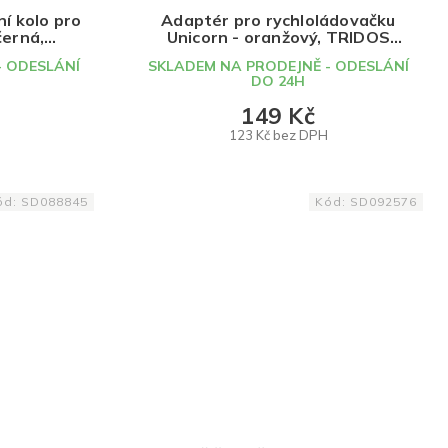
í kolo pro
Adaptér pro rychloládovačku
černá,
Unicorn - oranžový, TRIDOS
GN
DESIGN
- ODESLÁNÍ
SKLADEM NA PRODEJNĚ - ODESLÁNÍ
DO 24H
149 Kč
123 Kč bez DPH
DO KOŠÍKU
ód:
SD088845
Kód:
SD092576