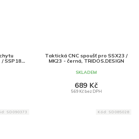
áchytu
Taktická CNC spoušť pro SSX23 /
 / SSP18 /
MK23 - černá, TRIDOS.DESIGN
DESIGN
SKLADEM
689 Kč
569 Kč bez DPH
DO KOŠÍKU
ód:
SD090373
Kód:
SD085028