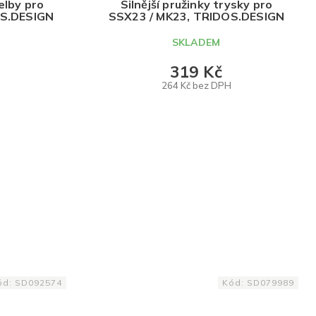
elby pro
Silnější pružinky trysky pro
OS.DESIGN
SSX23 / MK23, TRIDOS.DESIGN
SKLADEM
319 Kč
264 Kč bez DPH
DO KOŠÍKU
ód:
SD092574
Kód:
SD079989