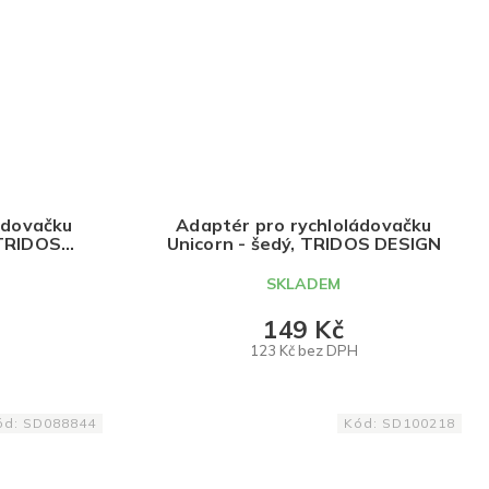
ádovačku
Adaptér pro rychloládovačku
 TRIDOS
Unicorn - šedý, TRIDOS DESIGN
SKLADEM
149 Kč
123 Kč bez DPH
DO KOŠÍKU
ód:
SD088844
Kód:
SD100218