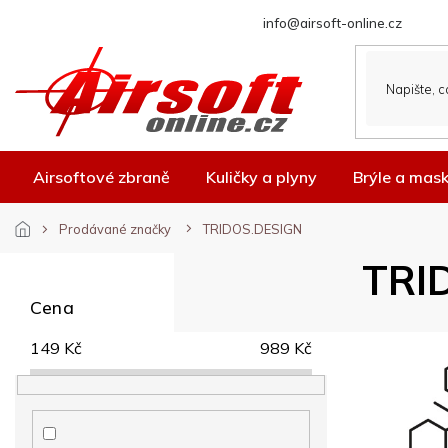
Přejít
info@airsoft-online.cz
na
obsah
Airsoftové zbraně
Kuličky a plyny
Brýle a mas
Prodávané značky
TRIDOS.DESIGN
P
TRI
o
s
Cena
t
r
149
Kč
989
Kč
a
n
n
í