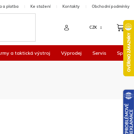
 a platba
Ke stažení
Kontakty
Obchodní podmínky
CZK
rmy a taktická výstroj
Výprodej
Servis
Spolup