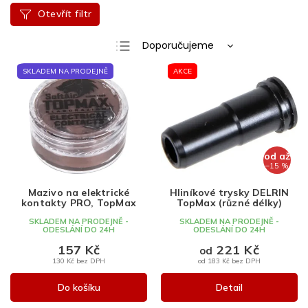
Otevřít filtr
Ř
Doporučujeme
a
Nejlevnější
V
z
SKLADEM NA PRODEJNĚ
AKCE
ý
e
Nejdražší
p
n
Nejprodávanější
i
í
s
p
Abecedně
p
r
od
až
r
o
–15 %
o
d
d
u
Mazivo na elektrické
Hliníkové trysky DELRIN
kontakty PRO, TopMax
TopMax (různé délky)
u
k
k
t
SKLADEM NA PRODEJNĚ -
SKLADEM NA PRODEJNĚ -
ODESLÁNÍ DO 24H
ODESLÁNÍ DO 24H
t
ů
157 Kč
221 Kč
ů
od
130 Kč bez DPH
od 183 Kč bez DPH
Do košíku
Detail