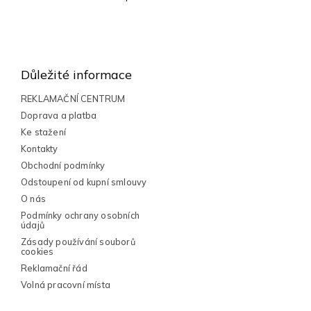
O
v
l
Z
á
á
d
a
p
Důležité informace
c
a
í
t
REKLAMAČNÍ CENTRUM
p
í
Doprava a platba
r
v
Ke stažení
k
Kontakty
y
Obchodní podmínky
v
Odstoupení od kupní smlouvy
ý
p
O nás
i
Podmínky ochrany osobních
s
údajů
u
Zásady používání souborů
cookies
Reklamační řád
Volná pracovní místa