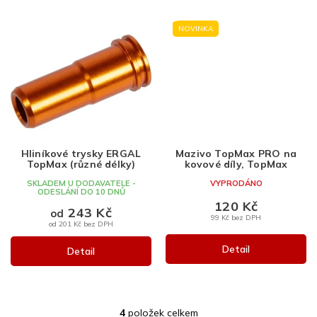
NOVINKA
Hliníkové trysky ERGAL
Mazivo TopMax PRO na
TopMax (různé délky)
kovové díly, TopMax
SKLADEM U DODAVATELE -
VYPRODÁNO
ODESLÁNÍ DO 10 DNŮ
120 Kč
243 Kč
od
99 Kč bez DPH
od 201 Kč bez DPH
Detail
Detail
4
položek celkem