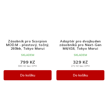
Zásobník pro Scorpion
Adaptér pro dvojbuden
MOD.M - plastový, točný,
zásobníků pro Next-Gen
260bb, Tokyo Marui
M4/416, Tokyo Marui
SKLADEM
SKLADEM
799 Kč
329 Kč
660 Kč bez DPH
272 Kč bez DPH
Do košíku
Do košíku