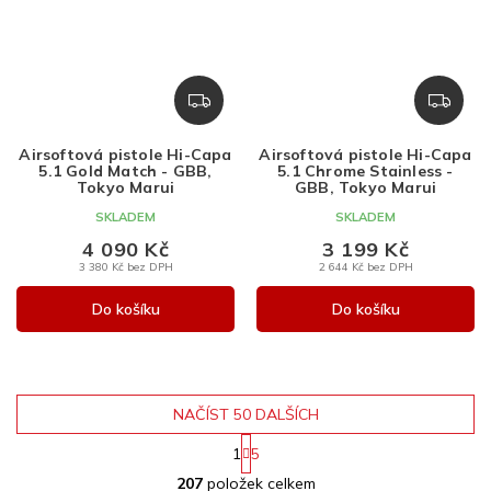
Z
Z
D
D
A
A
Airsoftová pistole Hi-Capa
Airsoftová pistole Hi-Capa
R
R
5.1 Gold Match - GBB,
5.1 Chrome Stainless -
M
M
Tokyo Marui
GBB, Tokyo Marui
A
A
SKLADEM
SKLADEM
4 090 Kč
3 199 Kč
3 380 Kč bez DPH
2 644 Kč bez DPH
Do košíku
Do košíku
NAČÍST 50 DALŠÍCH
S
1
5
t
O
r
207
položek celkem