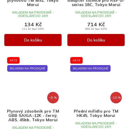
plynovou TM M92, Tokyo
adaptér tlumiče pro AEP G-
Marui
series 18C, Tokyo Marui
SKLADEM NA PRODEJNĚ -
SKLADEM NA PRODEJNĚ -
ODESLÁNÍ DO 24H
ODESLÁNÍ DO 24H
134 Kč
714 Kč
111 Kč bez DPH
590 Kč bez DPH
Do košíku
Do košíku
AKCE
AKCE
SKLADEM NA PRODEJNĚ
SKLADEM NA PRODEJNĚ
–9 %
–10 %
Plynový zásobník pro TM
Přední mířidlo pro TM
GBB SAIGA-12K - černý,
HK45, Tokyo Marui
ABS, 45bb, Tokyo Marui
SKLADEM NA PRODEJNĚ -
ODESLÁNÍ DO 24H
SKLADEM NA PRODEJNĚ -