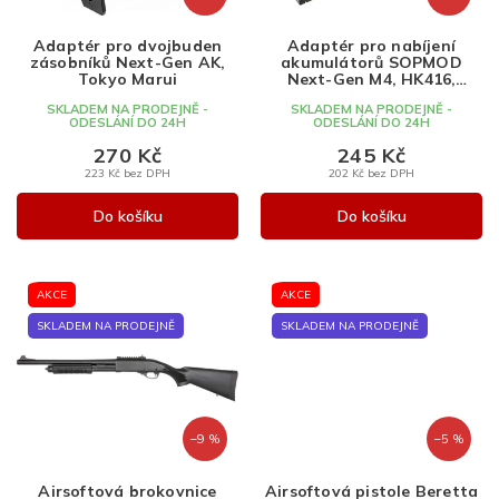
o
d
d
u
Adaptér pro dvojbuden
Adaptér pro nabíjení
zásobníků Next-Gen AK,
akumulátorů SOPMOD
u
k
Tokyo Marui
Next-Gen M4, HK416,
k
t
HK417, Tokyo Marui
SKLADEM NA PRODEJNĚ -
SKLADEM NA PRODEJNĚ -
t
ů
ODESLÁNÍ DO 24H
ODESLÁNÍ DO 24H
ů
270 Kč
245 Kč
223 Kč bez DPH
202 Kč bez DPH
Do košíku
Do košíku
AKCE
AKCE
SKLADEM NA PRODEJNĚ
SKLADEM NA PRODEJNĚ
–9 %
–5 %
Airsoftová brokovnice
Airsoftová pistole Beretta