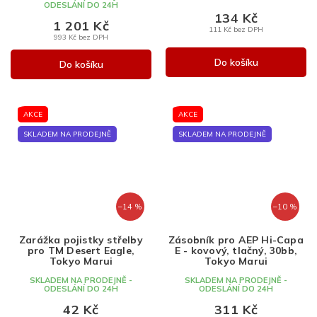
ODESLÁNÍ DO 24H
134 Kč
1 201 Kč
111 Kč bez DPH
993 Kč bez DPH
Do košíku
Do košíku
AKCE
AKCE
SKLADEM NA PRODEJNĚ
SKLADEM NA PRODEJNĚ
–14 %
–10 %
Zarážka pojistky střelby
Zásobník pro AEP Hi-Capa
pro TM Desert Eagle,
E - kovový, tlačný, 30bb,
Tokyo Marui
Tokyo Marui
SKLADEM NA PRODEJNĚ -
SKLADEM NA PRODEJNĚ -
ODESLÁNÍ DO 24H
ODESLÁNÍ DO 24H
42 Kč
311 Kč