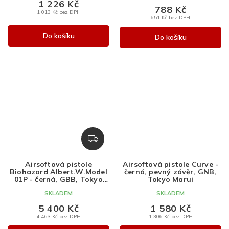
1 226 Kč
788 Kč
1 013 Kč bez DPH
651 Kč bez DPH
Do košíku
Do košíku
Z
D
A
Airsoftová pistole
Airsoftová pistole Curve -
R
Biohazard Albert.W.Model
černá, pevný závěr, GNB,
M
01P - černá, GBB, Tokyo
Tokyo Marui
Marui
A
SKLADEM
SKLADEM
5 400 Kč
1 580 Kč
4 463 Kč bez DPH
1 306 Kč bez DPH