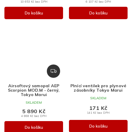
10 653 Kč bez DPH
6 107 Kč bez DPH
Do košíku
Do košíku
Z
D
A
Airsoftový samopal AEP
Plnící ventilek pro plynové
R
Scorpion MOD.M - černý,
zásobníky Tokyo Marui
M
Tokyo Marui
SKLADEM
A
SKLADEM
171 Kč
5 890 Kč
141 Kč bez DPH
4 868 Kč bez DPH
Do košíku
Do košíku