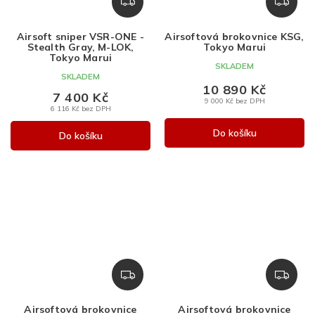
Z
Z
D
D
A
A
Airsoft sniper VSR-ONE -
Airsoftová brokovnice KSG,
R
R
Stealth Gray, M-LOK,
Tokyo Marui
M
M
Tokyo Marui
SKLADEM
A
A
SKLADEM
10 890 Kč
7 400 Kč
9 000 Kč bez DPH
6 116 Kč bez DPH
Do košíku
Do košíku
Z
Z
D
D
A
A
Airsoftová brokovnice
Airsoftová brokovnice