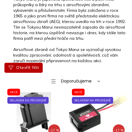
průkopníky a lídry na trhu s airsoftovými zbraněmi,
vybavením a příslušenstvím. Firma byla založena v roce
1965 a jako první firma na světě představila elektrickou
airsoftovou zbraň (AEG), kterou uvedla na trh v roce 1992.
Tím se Tokyou Marui nesmazatelně zapsala do airsoftové
historie, na kterou úspěšně navazuje i dnes, kdy stále tato
firma patří mezi přední hráče na trhu.
Airsoftové zbraně od Tokyo Marui se vyznačují vysokou
kvalitou zpracování, odolností a spolehlivostí, což vám
zaručí maximální připravenost na každou akci.
Otevřít filtr
Ř
Doporučujeme
a
Nejlevnější
V
z
AKCE
AKCE
ý
e
Nejdražší
SKLADEM NA PRODEJNĚ
SKLADEM NA PRODEJNĚ
p
n
Nejprodávanější
i
í
s
p
Abecedně
p
r
r
o
–17 %
–17 %