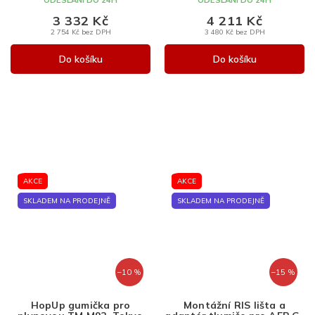
3 332 Kč
4 211 Kč
2 754 Kč bez DPH
3 480 Kč bez DPH
Do košíku
Do košíku
AKCE
AKCE
SKLADEM NA PRODEJNĚ
SKLADEM NA PRODEJNĚ
–10 %
–15 %
HopUp gumička pro
Montážní RIS lišta a