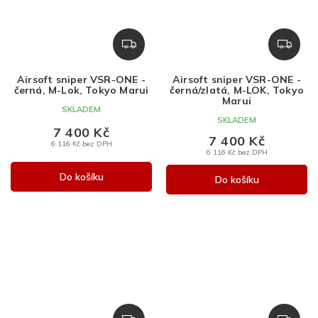
Z
Z
D
D
A
A
Airsoft sniper VSR-ONE -
Airsoft sniper VSR-ONE -
R
R
černá, M-Lok, Tokyo Marui
černá/zlatá, M-LOK, Tokyo
M
M
Marui
SKLADEM
A
A
SKLADEM
7 400 Kč
7 400 Kč
6 116 Kč bez DPH
6 116 Kč bez DPH
Do košíku
Do košíku