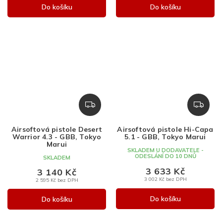
Do košíku
Do košíku
Z
Z
D
D
A
A
Airsoftová pistole Desert
Airsoftová pistole Hi-Capa
R
R
Warrior 4.3 - GBB, Tokyo
5.1 - GBB, Tokyo Marui
M
M
Marui
SKLADEM U DODAVATELE -
A
A
ODESLÁNÍ DO 10 DNŮ
SKLADEM
3 633 Kč
3 140 Kč
3 002 Kč bez DPH
2 595 Kč bez DPH
Do košíku
Do košíku