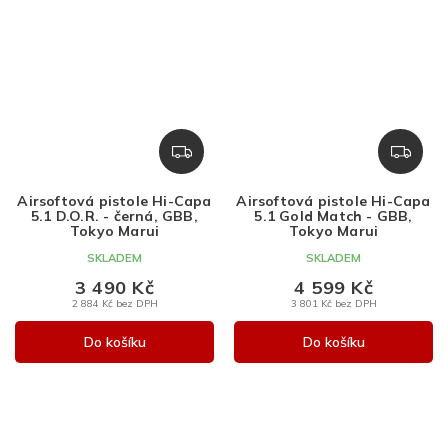
Z
Z
D
D
A
A
Airsoftová pistole Hi-Capa
Airsoftová pistole Hi-Capa
R
R
5.1 D.O.R. - černá, GBB,
5.1 Gold Match - GBB,
M
M
Tokyo Marui
Tokyo Marui
A
A
SKLADEM
SKLADEM
3 490 Kč
4 599 Kč
2 884 Kč bez DPH
3 801 Kč bez DPH
Do košíku
Do košíku