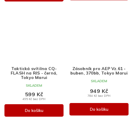
Taktická svítilna CQ-
Zásobník pro AEP Vz.61 -
FLASH na RIS - černá,
buben, 370bb, Tokyo Marui
Tokyo Marui
SKLADEM
SKLADEM
949 Kč
599 Kč
784 Kč bez DPH
495 Kč bez DPH
Do košíku
Do košíku