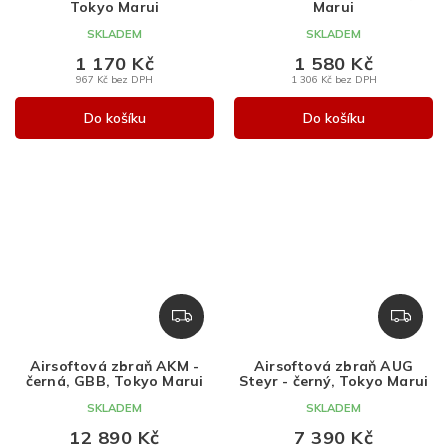
Tokyo Marui
Marui
SKLADEM
SKLADEM
1 170 Kč
1 580 Kč
967 Kč bez DPH
1 306 Kč bez DPH
Do košíku
Do košíku
Z
Z
D
D
A
A
Airsoftová zbraň AKM -
Airsoftová zbraň AUG
R
R
černá, GBB, Tokyo Marui
Steyr - černý, Tokyo Marui
M
M
SKLADEM
SKLADEM
A
A
12 890 Kč
7 390 Kč