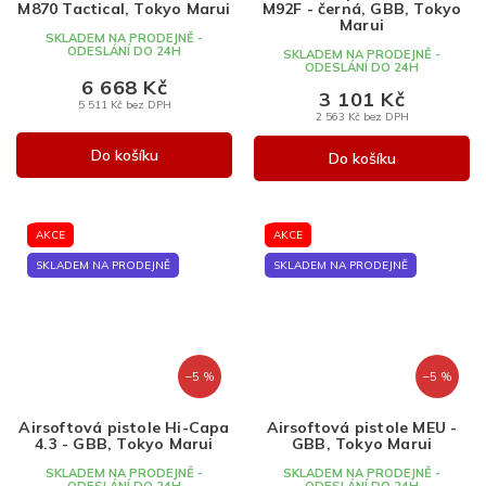
M870 Tactical, Tokyo Marui
M92F - černá, GBB, Tokyo
Marui
SKLADEM NA PRODEJNĚ -
ODESLÁNÍ DO 24H
SKLADEM NA PRODEJNĚ -
ODESLÁNÍ DO 24H
6 668 Kč
3 101 Kč
5 511 Kč bez DPH
2 563 Kč bez DPH
Do košíku
Do košíku
AKCE
AKCE
SKLADEM NA PRODEJNĚ
SKLADEM NA PRODEJNĚ
–5 %
–5 %
Airsoftová pistole Hi-Capa
Airsoftová pistole MEU -
4.3 - GBB, Tokyo Marui
GBB, Tokyo Marui
SKLADEM NA PRODEJNĚ -
SKLADEM NA PRODEJNĚ -
ODESLÁNÍ DO 24H
ODESLÁNÍ DO 24H