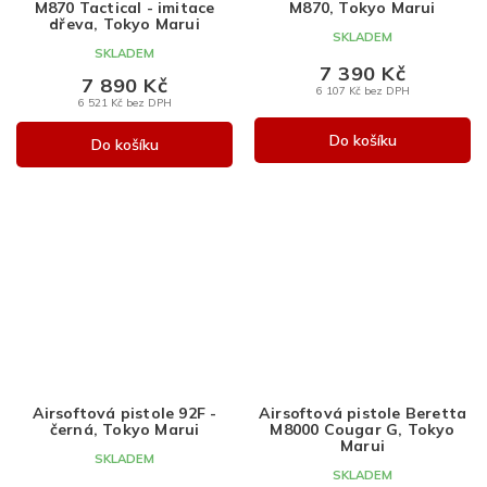
R
R
M870 Tactical - imitace
M870, Tokyo Marui
M
M
dřeva, Tokyo Marui
SKLADEM
A
A
SKLADEM
7 390 Kč
7 890 Kč
6 107 Kč bez DPH
6 521 Kč bez DPH
Do košíku
Do košíku
Airsoftová pistole 92F -
Airsoftová pistole Beretta
černá, Tokyo Marui
M8000 Cougar G, Tokyo
Marui
SKLADEM
SKLADEM