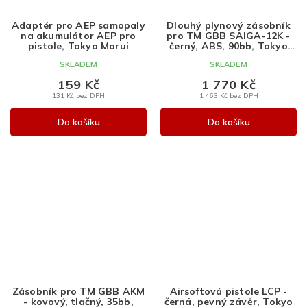
Adaptér pro AEP samopaly
Dlouhý plynový zásobník
na akumulátor AEP pro
pro TM GBB SAIGA-12K -
pistole, Tokyo Marui
černý, ABS, 90bb, Tokyo
Marui
SKLADEM
SKLADEM
159 Kč
1 770 Kč
131 Kč bez DPH
1 463 Kč bez DPH
Do košíku
Do košíku
Zásobník pro TM GBB AKM
Airsoftová pistole LCP -
- kovový, tlačný, 35bb,
černá, pevný závěr, Tokyo