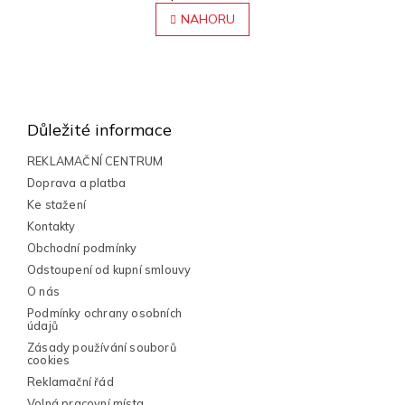
v
á
l
NAHORU
n
á
k
o
d
v
a
Z
á
c
n
á
í
í
p
p
Důležité informace
r
a
v
t
REKLAMAČNÍ CENTRUM
k
í
Doprava a platba
y
Ke stažení
v
ý
Kontakty
p
Obchodní podmínky
i
Odstoupení od kupní smlouvy
s
O nás
u
Podmínky ochrany osobních
údajů
Zásady používání souborů
cookies
Reklamační řád
Volná pracovní místa