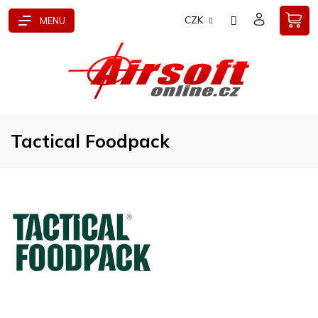
Přejít
CZK
na
obsah
Tactical Foodpack