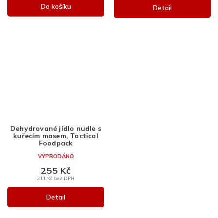
Do košíku
Detail
Dehydrované jídlo nudle s
kuřecím masem, Tactical
Foodpack
VYPRODÁNO
255 Kč
211 Kč bez DPH
Detail