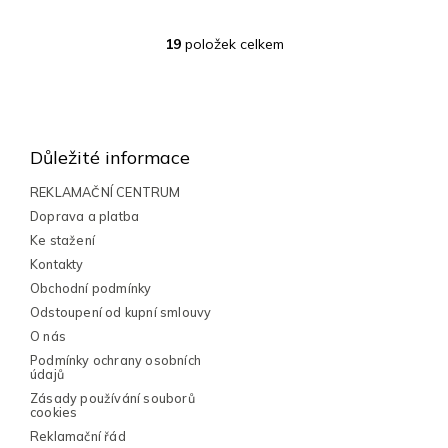
19
položek celkem
O
v
l
Z
á
á
d
a
p
Důležité informace
c
a
í
t
REKLAMAČNÍ CENTRUM
p
í
Doprava a platba
r
v
Ke stažení
k
Kontakty
y
Obchodní podmínky
v
Odstoupení od kupní smlouvy
ý
p
O nás
i
Podmínky ochrany osobních
s
údajů
u
Zásady používání souborů
cookies
Reklamační řád