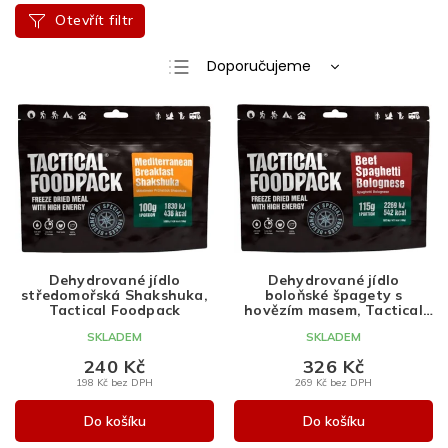
Otevřít filtr
Ř
Doporučujeme
a
Nejlevnější
V
z
ý
e
Nejdražší
p
n
Nejprodávanější
i
í
s
p
Abecedně
p
r
r
o
o
d
d
u
Dehydrované jídlo
Dehydrované jídlo
středomořská Shakshuka,
boloňské špagety s
u
k
Tactical Foodpack
hovězím masem, Tactical
k
t
Foodpack
SKLADEM
SKLADEM
t
ů
ů
240 Kč
326 Kč
198 Kč bez DPH
269 Kč bez DPH
Do košíku
Do košíku