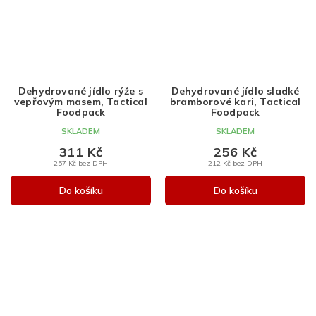
Dehydrované jídlo rýže s
Dehydrované jídlo sladké
vepřovým masem, Tactical
bramborové kari, Tactical
Foodpack
Foodpack
SKLADEM
SKLADEM
311 Kč
256 Kč
257 Kč bez DPH
212 Kč bez DPH
Do košíku
Do košíku