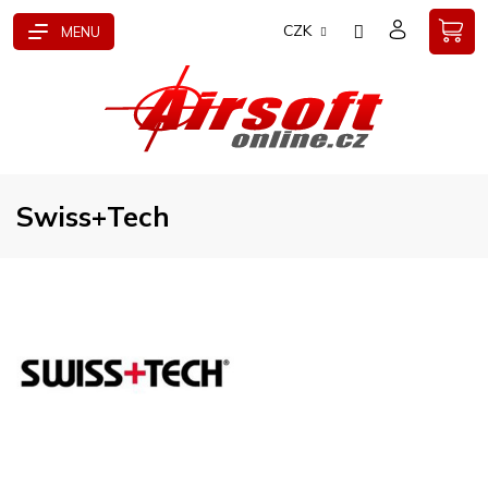
Přejít
CZK
na
obsah
Swiss+Tech