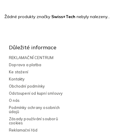
Žádné produkty značky
Swiss+Tech
nebyly nalezeny...
Z
á
p
Důležité informace
a
t
REKLAMAČNÍ CENTRUM
í
Doprava a platba
Ke stažení
Kontakty
Obchodní podmínky
Odstoupení od kupní smlouvy
O nás
Podmínky ochrany osobních
údajů
Zásady používání souborů
cookies
Reklamační řád