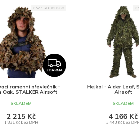
Kód:
SD088568
K
Z
ZDARMA
D
A
ací ramenní převlečník -
Hejkal - Alder Leaf,
 Oak, STALKER Airsoft
Airsoft
R
SKLADEM
SKLADEM
M
2 215 Kč
4 166 Kč
1 831 Kč bez DPH
3 443 Kč bez DP
A
DETAIL
DETAIL