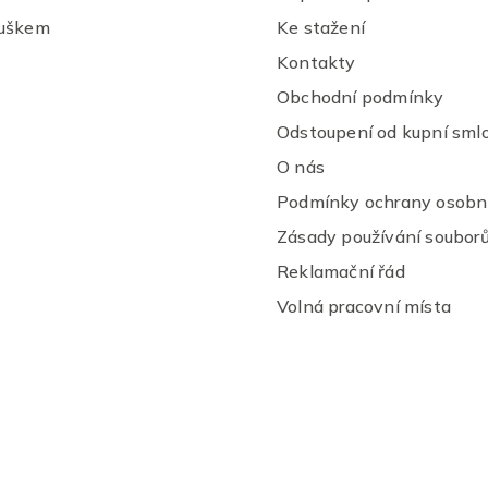
ý
ouškem
Ke stažení
p
i
Kontakty
s
u
Obchodní podmínky
Odstoupení od kupní sml
O nás
Podmínky ochrany osobní
Zásady používání souborů
Reklamační řád
Volná pracovní místa