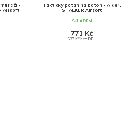
mufláží -
Taktický potah na batoh - Alder,
 Airsoft
STALKER Airsoft
SKLADEM
771 Kč
637 Kč bez DPH
DO KOŠÍKU