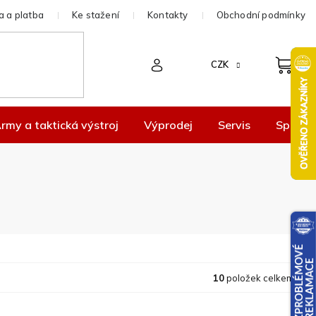
 a platba
Ke stažení
Kontakty
Obchodní podmínky
CZK
rmy a taktická výstroj
Výprodej
Servis
Spolup
10
položek celkem