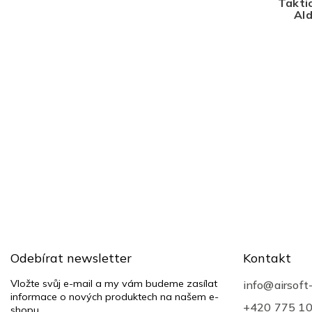
Taktic
Ald
Z
á
p
a
t
Odebírat newsletter
Kontakt
í
Vložte svůj e-mail a my vám budeme zasílat
info
@
airsoft
informace o nových produktech na našem e-
+420 775 1
shopu.