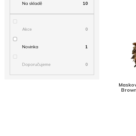
e
p
Na skladě
10
V
n
a
ý
í
n
p
p
e
i
r
Akce
0
l
s
o
p
d
r
u
Novinka
1
o
k
d
t
u
Doporučujeme
0
ů
k
t
ů
Maskov
Brown