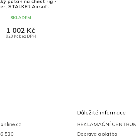
ký potah na chest rig -
er, STALKER Airsoft
SKLADEM
1 002 Kč
828 Kč bez DPH
DO KOŠÍKU
O
v
l
á
d
a
c
í
p
r
Důležité informace
v
k
-online.cz
REKLAMAČNÍ CENTRU
y
v
06 530
Doprava a platba