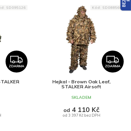
ód:
SD095126
Kód:
SD088566
Z
Z
ZDARMA
ZDARMA
D
D
A
A
 STALKER
Hejkal - Brown Oak Leaf,
STALKER Airsoft
R
R
SKLADEM
M
M
4 110 Kč
od
H
od 3 397 Kč bez DPH
A
A
DETAIL