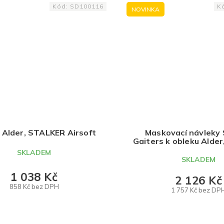
Kód:
SD100116
K
NOVINKA
- Alder, STALKER Airsoft
Maskovací návleky 
Gaiters k obleku Alde
Airsoft
SKLADEM
SKLADEM
1 038 Kč
2 126 Kč
858 Kč bez DPH
1 757 Kč bez DP
DO KOŠÍKU
DO KOŠÍKU