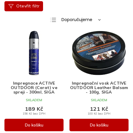
Otevřít filtr
Ř
Doporučujeme
a
Nejlevnější
V
z
ý
e
Nejdražší
p
n
Nejprodávanější
i
í
s
p
Abecedně
p
r
r
o
o
d
d
u
Impregnace ACTIVE
Impregnační vosk ACTIVE
OUTDOOR (Carat) ve
OUTDOOR Leather Balsam
u
k
spreji - 300ml, SIGA
- 100g, SIGA
k
t
SKLADEM
SKLADEM
t
ů
ů
189 Kč
121 Kč
156 Kč bez DPH
100 Kč bez DPH
Do košíku
Do košíku