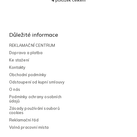
4
položek celkem
O
v
l
Z
á
á
d
a
p
Důležité informace
c
a
í
t
REKLAMAČNÍ CENTRUM
p
í
Doprava a platba
r
v
Ke stažení
k
Kontakty
y
Obchodní podmínky
v
Odstoupení od kupní smlouvy
ý
p
O nás
i
Podmínky ochrany osobních
s
údajů
u
Zásady používání souborů
cookies
Reklamační řád
Volná pracovní místa