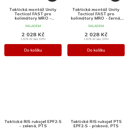
D
D
A
A
Taktická montáž Unity
Taktická montáž Unity
R
R
Tactical FAST pro
Tactical FAST pro
M
M
kolimátory MRO -
kolimátory MRO - černá,
bronzová, PTS
PTS
A
A
SKLADEM
SKLADEM
2 028 Kč
2 028 Kč
1 676 Kč bez DPH
1 676 Kč bez DPH
Do košíku
Do košíku
Taktická RIS rukojeť EPF2-S
Taktická RIS rukojeť PTS
- zelená, PTS
EPF2-S - písková, PTS