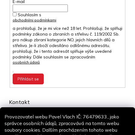
E-mail
Souhlasím s
obchodními podmínkami
a prohlašuji, že je mi více než 18 let. Prohlašuji, že splňuji
podmínky zákona o zbraních a střelivu č. 119/2002 Sb.
pro nákup zbraní kategorie NO, jejich hlavních dílů a
střeliva. Je-li zboží odesíláno odlišnému adresátu,
prohlašuji, že i tento adresát splňuje výše uvedené
podmínky. Dále souhlasím se zpracováním
osobních údajů
.
Přihlásit se
Kontakt
info
@
airsoft-online.cz
Provozovatel webu Pavel Vlach IČ: 76479633., jako
+420 775 106 530
správce osobních údajů, zpracovává na tomto webu
Staň se fanouškem
soubory cookies. Dalším procházením tohoto webu