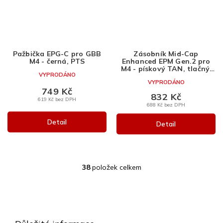
Pažbička EPG-C pro GBB
Zásobník Mid-Cap
M4 - černá, PTS
Enhanced EPM Gen.2 pro
M4 - pískový TAN, tlačný,
VYPRODÁNO
150bb, PTS
VYPRODÁNO
749 Kč
832 Kč
619 Kč bez DPH
688 Kč bez DPH
Detail
Detail
38
položek celkem
O
v
l
Z
á
á
d
a
p