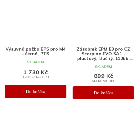
Výsuvná pažba EPS pro M4
Zásobník EPM E9 pro CZ
- černá, PTS
Scorpion EVO 3A1 -
plastový, tlačný, 110bb,
SKLADEM
ASG
SKLADEM
1 730 Kč
899 Kč
1 430 Kč bez DPH
743 Kč bez DPH
Do košíku
Do košíku