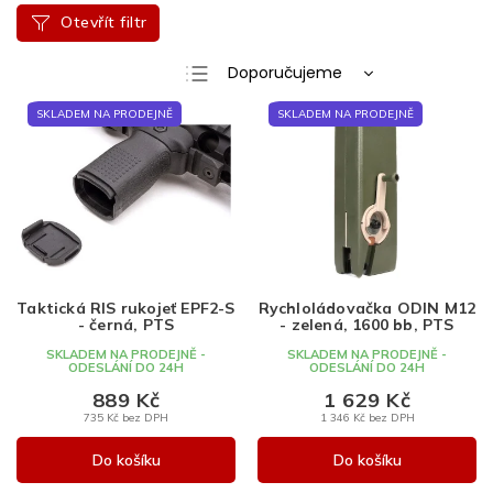
Otevřít filtr
Ř
Doporučujeme
a
Nejlevnější
V
z
SKLADEM NA PRODEJNĚ
SKLADEM NA PRODEJNĚ
ý
e
Nejdražší
p
n
Nejprodávanější
i
í
s
p
Abecedně
p
r
r
o
o
d
d
u
Taktická RIS rukojeť EPF2-S
Rychloládovačka ODIN M12
- černá, PTS
- zelená, 1600 bb, PTS
u
k
k
t
SKLADEM NA PRODEJNĚ -
SKLADEM NA PRODEJNĚ -
ODESLÁNÍ DO 24H
ODESLÁNÍ DO 24H
t
ů
889 Kč
1 629 Kč
ů
735 Kč bez DPH
1 346 Kč bez DPH
Do košíku
Do košíku