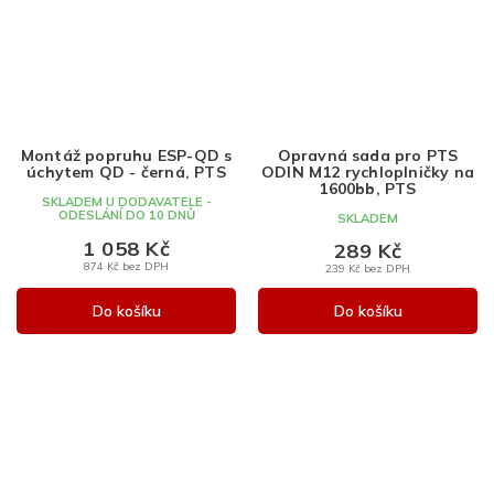
Montáž popruhu ESP-QD s
Opravná sada pro PTS
úchytem QD - černá, PTS
ODIN M12 rychloplničky na
1600bb, PTS
SKLADEM U DODAVATELE -
ODESLÁNÍ DO 10 DNŮ
SKLADEM
1 058 Kč
289 Kč
874 Kč bez DPH
239 Kč bez DPH
Do košíku
Do košíku