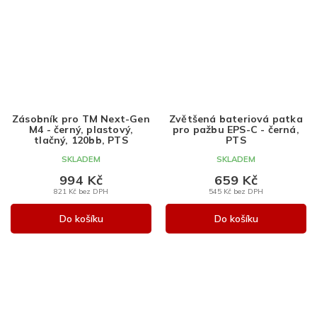
Zásobník pro TM Next-Gen
Zvětšená bateriová patka
M4 - černý, plastový,
pro pažbu EPS-C - černá,
tlačný, 120bb, PTS
PTS
SKLADEM
SKLADEM
994 Kč
659 Kč
821 Kč bez DPH
545 Kč bez DPH
Do košíku
Do košíku