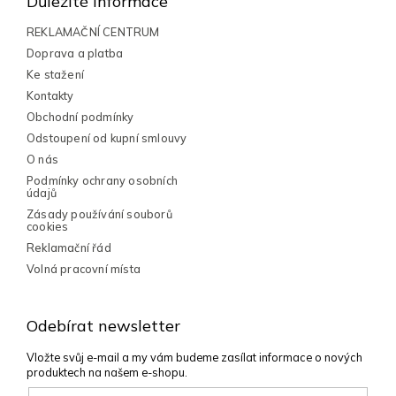
Důležité informace
c
a
í
t
REKLAMAČNÍ CENTRUM
p
í
Doprava a platba
r
v
Ke stažení
k
Kontakty
y
Obchodní podmínky
v
Odstoupení od kupní smlouvy
ý
p
O nás
i
Podmínky ochrany osobních
s
údajů
u
Zásady používání souborů
cookies
Reklamační řád
Volná pracovní místa
Odebírat newsletter
Vložte svůj e-mail a my vám budeme zasílat informace o nových
produktech na našem e-shopu.