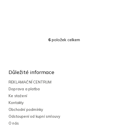
6
položek celkem
O
v
l
Z
á
á
d
a
p
Důležité informace
c
a
í
t
REKLAMAČNÍ CENTRUM
p
í
Doprava a platba
r
v
Ke stažení
k
Kontakty
y
Obchodní podmínky
v
Odstoupení od kupní smlouvy
ý
p
O nás