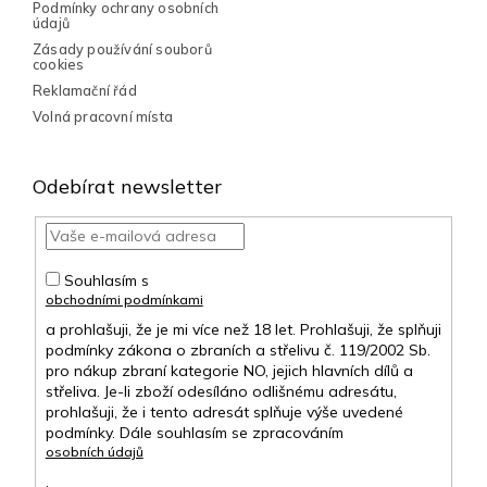
i
Podmínky ochrany osobních
s
údajů
u
Zásady používání souborů
cookies
Reklamační řád
Volná pracovní místa
Odebírat newsletter
Souhlasím s
obchodními podmínkami
a prohlašuji, že je mi více než 18 let. Prohlašuji, že splňuji
podmínky zákona o zbraních a střelivu č. 119/2002 Sb.
pro nákup zbraní kategorie NO, jejich hlavních dílů a
střeliva. Je-li zboží odesíláno odlišnému adresátu,
prohlašuji, že i tento adresát splňuje výše uvedené
podmínky. Dále souhlasím se zpracováním
osobních údajů
.