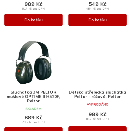
ů
989 Kč
549 Kč
817 Kč bez DPH
454 Kč bez DPH
Do košíku
Do košíku
Sluchátka 3M PELTOR
Dětská střelecká sluchátka
mušlové OPTIME II H520F,
Peltor - růžová, Peltor
Peltor
VYPRODÁNO
SKLADEM
989 Kč
889 Kč
817 Kč bez DPH
735 Kč bez DPH