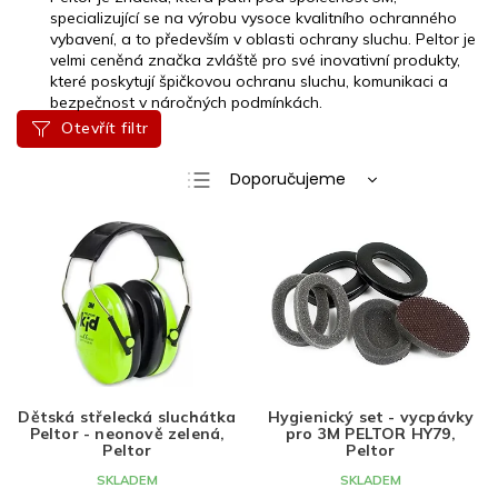
specializující se na výrobu vysoce kvalitního ochranného
vybavení, a to především v oblasti ochrany sluchu. Peltor je
velmi ceněná značka zvláště pro své inovativní produkty,
které poskytují špičkovou ochranu sluchu, komunikaci a
bezpečnost v náročných podmínkách.
Otevřít filtr
Ř
Doporučujeme
a
Nejlevnější
V
z
ý
e
Nejdražší
p
n
Nejprodávanější
i
í
s
p
Abecedně
p
r
r
o
o
d
d
u
Dětská střelecká sluchátka
Hygienický set - vycpávky
Peltor - neonově zelená,
pro 3M PELTOR HY79,
u
k
Peltor
Peltor
k
t
SKLADEM
SKLADEM
t
ů