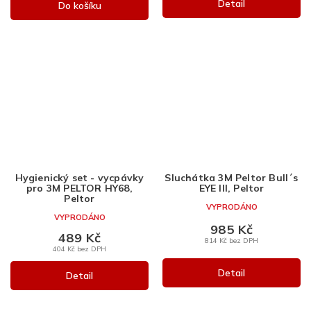
Detail
Do košíku
Hygienický set - vycpávky
Sluchátka 3M Peltor Bull´s
pro 3M PELTOR HY68,
EYE III, Peltor
Peltor
VYPRODÁNO
VYPRODÁNO
985 Kč
489 Kč
814 Kč bez DPH
404 Kč bez DPH
Detail
Detail