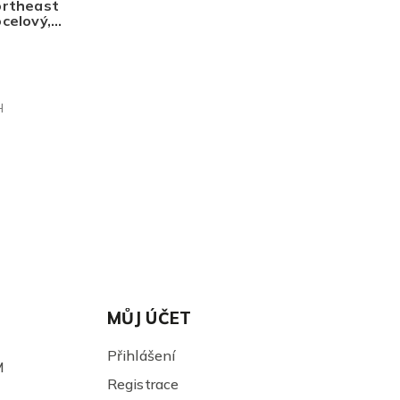
ortheast
celový,
theast
H
MŮJ ÚČET
Přihlášení
M
Registrace