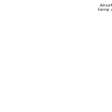
ů
Airsof
černý,