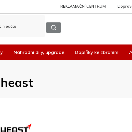
REKLAMAČNÍ CENTRUM
Doprava
ky
Náhradní díly, upgrade
Doplňky ke zbraním
A
theast