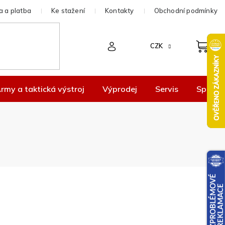
 a platba
Ke stažení
Kontakty
Obchodní podmínky
CZK
rmy a taktická výstroj
Výprodej
Servis
Spolup