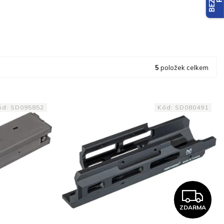
5
položek celkem
ód:
SD095852
Kód:
SD080491
Z
ZDARMA
D