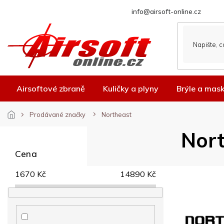
Přejít
info@airsoft-online.cz
na
obsah
Airsoftové zbraně
Kuličky a plyny
Brýle a mas
Prodávané značky
Northeast
P
Nor
o
s
Cena
t
r
1670
Kč
14890
Kč
a
n
n
í