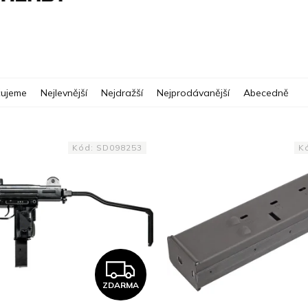
ujeme
Nejlevnější
Nejdražší
Nejprodávanější
Abecedně
Kód:
SD098253
K
Z
ZDARMA
D