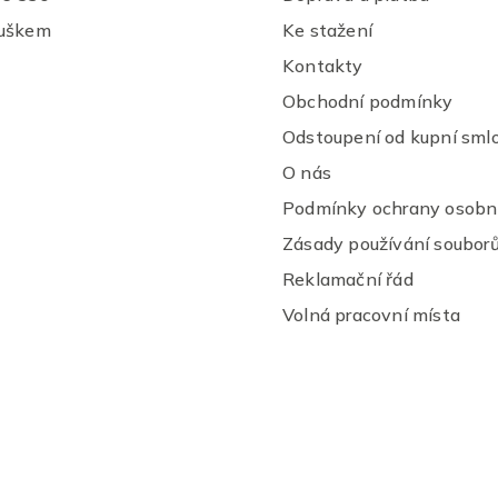
ý
ouškem
Ke stažení
p
i
Kontakty
s
u
Obchodní podmínky
Odstoupení od kupní sml
O nás
Podmínky ochrany osobní
Zásady používání souborů
Reklamační řád
Volná pracovní místa