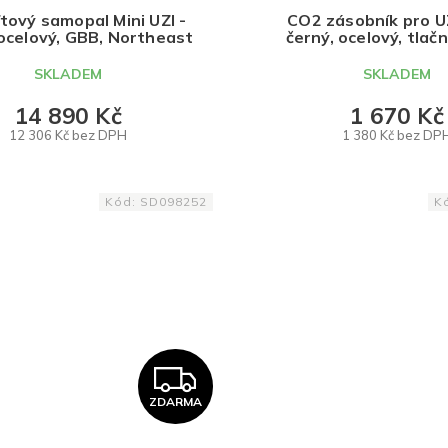
A
tový samopal Mini UZI -
CO2 zásobník pro UZ
 ocelový, GBB, Northeast
černý, ocelový, tlačn
Northeast
R
SKLADEM
SKLADEM
M
14 890 Kč
1 670 Kč
12 306 Kč bez DPH
1 380 Kč bez DP
A
DO KOŠÍKU
DO KOŠÍKU
Kód:
SD098252
K
Z
ZDARMA
D