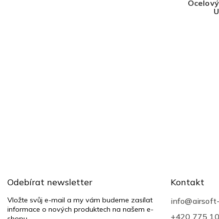
Ocelový
U
Z
á
p
a
t
Odebírat newsletter
Kontakt
í
Vložte svůj e-mail a my vám budeme zasílat
info
@
airsoft
informace o nových produktech na našem e-
+420 775 1
shopu.