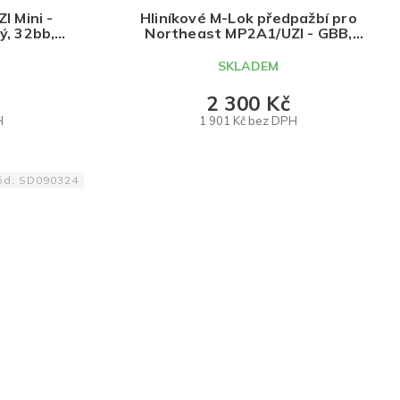
A
I Mini -
Hliníkové M-Lok předpažbí pro
ý, 32bb,
Northeast MP2A1/UZI - GBB,
Northeast
R
SKLADEM
M
2 300 Kč
H
1 901 Kč bez DPH
A
DO KOŠÍKU
ód:
SD090324