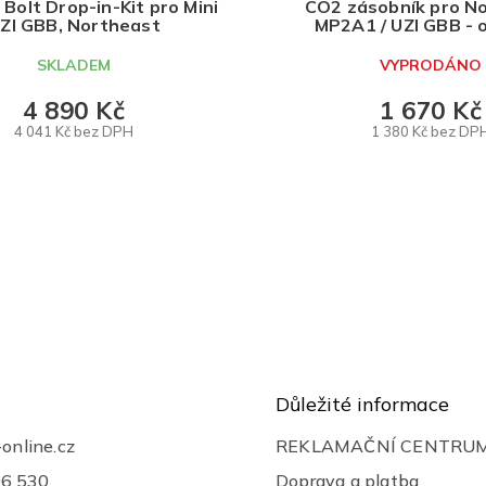
A
 Bolt Drop-in-Kit pro Mini
CO2 zásobník pro N
ZI GBB, Northeast
MP2A1 / UZI GBB - o
tlačný, 32bb, Nor
R
SKLADEM
VYPRODÁNO
M
4 890 Kč
1 670 Kč
4 041 Kč bez DPH
1 380 Kč bez DP
A
DO KOŠÍKU
DETAIL
O
v
l
á
d
a
c
í
p
r
Důležité informace
v
k
-online.cz
REKLAMAČNÍ CENTRU
y
v
06 530
Doprava a platba