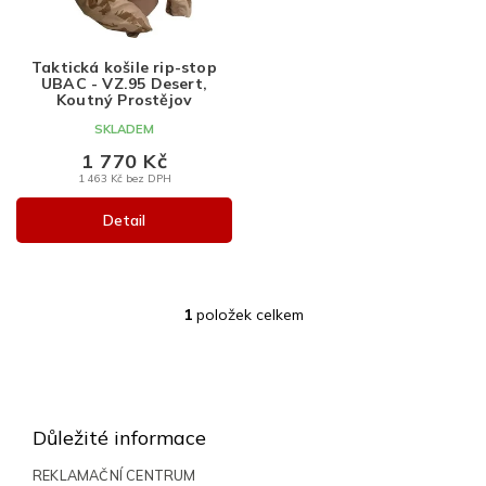
r
o
o
d
d
u
Taktická košile rip-stop
UBAC - VZ.95 Desert,
u
k
Koutný Prostějov
k
t
SKLADEM
t
ů
ů
1 770 Kč
1 463 Kč bez DPH
Detail
1
položek celkem
O
v
l
Z
á
á
d
a
p
Důležité informace
c
a
í
t
REKLAMAČNÍ CENTRUM