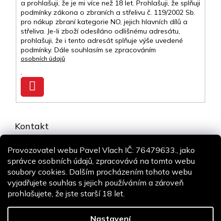
a prohlašuji, že je mi více než 18 let. Prohlašuji, že splňuji
podmínky zákona o zbraních a střelivu č. 119/2002 Sb.
pro nákup zbraní kategorie NO, jejich hlavních dílů a
střeliva. Je-li zboží odesíláno odlišnému adresátu,
prohlašuji, že i tento adresát splňuje výše uvedené
podmínky. Dále souhlasím se zpracováním
osobních údajů
.
Přihlásit
se
Kontakt
info
@
airsoft-online.cz
Provozovatel webu Pavel Vlach IČ: 76479633., jako
+420 775 106 530
správce osobních údajů, zpracovává na tomto webu
Staň se fanouškem
soubory cookies. Dalším procházením tohoto webu
vyjadřujete souhlas s jejich používáním a zároveň
prohlašujete, že jste starší 18 let.
Copyright 2026
Airsoft-online.cz
. Všechna práva vyhrazena.
Design
Shoptak.cz
| Platforma
Shoptet
Nastavení