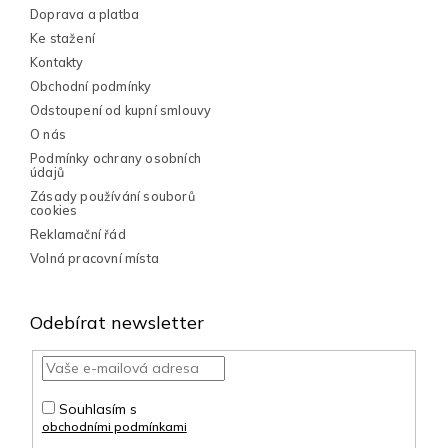
p
í
Doprava a platba
r
v
Ke stažení
k
Kontakty
y
Obchodní podmínky
v
Odstoupení od kupní smlouvy
ý
p
O nás
i
Podmínky ochrany osobních
s
údajů
u
Zásady používání souborů
cookies
Reklamační řád
Volná pracovní místa
Odebírat newsletter
Souhlasím s
obchodními podmínkami