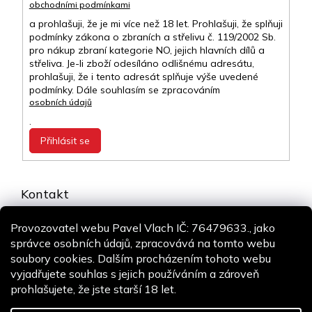
obchodními podmínkami
a prohlašuji, že je mi více než 18 let. Prohlašuji, že splňuji
podmínky zákona o zbraních a střelivu č. 119/2002 Sb.
pro nákup zbraní kategorie NO, jejich hlavních dílů a
střeliva. Je-li zboží odesíláno odlišnému adresátu,
prohlašuji, že i tento adresát splňuje výše uvedené
podmínky. Dále souhlasím se zpracováním
osobních údajů
.
Přihlásit se
Kontakt
info
@
airsoft-online.cz
Provozovatel webu Pavel Vlach IČ: 76479633., jako
+420 775 106 530
správce osobních údajů, zpracovává na tomto webu
Staň se fanouškem
soubory cookies. Dalším procházením tohoto webu
vyjadřujete souhlas s jejich používáním a zároveň
prohlašujete, že jste starší 18 let.
Copyright 2026
Airsoft-online.cz
. Všechna práva vyhrazena.