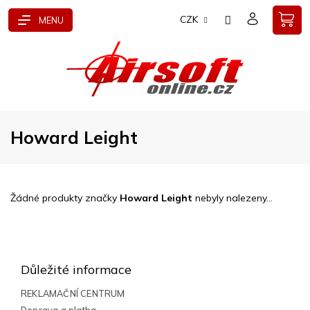
Přejít
CZK
na
obsah
Howard Leight
Žádné produkty značky
Howard Leight
nebyly nalezeny...
Z
á
p
Důležité informace
a
t
REKLAMAČNÍ CENTRUM