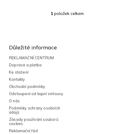
1
položek celkem
O
v
l
Z
á
á
d
a
p
Důležité informace
c
a
í
t
REKLAMAČNÍ CENTRUM
p
í
Doprava a platba
r
v
Ke stažení
k
Kontakty
y
Obchodní podmínky
v
Odstoupení od kupní smlouvy
ý
p
O nás
i
Podmínky ochrany osobních
s
údajů
u
Zásady používání souborů
cookies
Reklamační řád