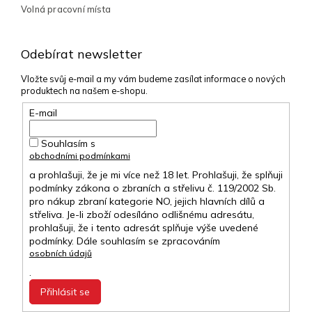
Volná pracovní místa
Odebírat newsletter
Vložte svůj e-mail a my vám budeme zasílat informace o nových
produktech na našem e-shopu.
E-mail
Souhlasím s
obchodními podmínkami
a prohlašuji, že je mi více než 18 let. Prohlašuji, že splňuji
podmínky zákona o zbraních a střelivu č. 119/2002 Sb.
pro nákup zbraní kategorie NO, jejich hlavních dílů a
střeliva. Je-li zboží odesíláno odlišnému adresátu,
prohlašuji, že i tento adresát splňuje výše uvedené
podmínky. Dále souhlasím se zpracováním
osobních údajů
.
Přihlásit se