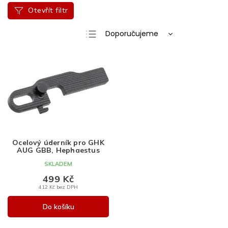
Otevřít filtr
Ř
Doporučujeme
a
Nejlevnější
V
z
ý
e
Nejdražší
p
n
Nejprodávanější
i
í
s
p
Abecedně
p
r
r
o
o
d
d
u
Ocelový úderník pro GHK
AUG GBB, Hephaestus
u
k
k
t
SKLADEM
t
ů
499 Kč
ů
412 Kč bez DPH
Do košíku