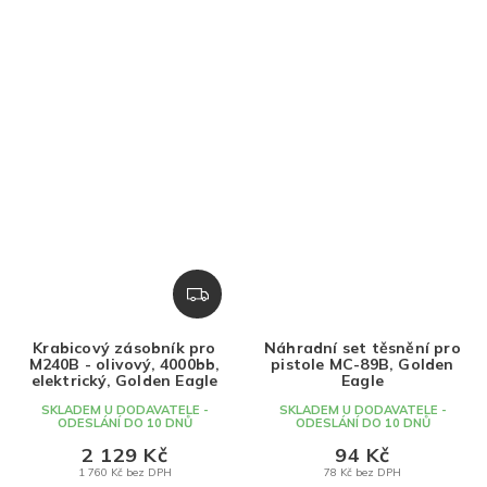
Z
D
A
Krabicový zásobník pro
Náhradní set těsnění pro
R
M240B - olivový, 4000bb,
pistole MC-89B, Golden
M
elektrický, Golden Eagle
Eagle
A
SKLADEM U DODAVATELE -
SKLADEM U DODAVATELE -
ODESLÁNÍ DO 10 DNŮ
ODESLÁNÍ DO 10 DNŮ
2 129 Kč
94 Kč
1 760 Kč bez DPH
78 Kč bez DPH