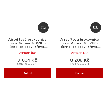
Z
Z
D
D
A
A
Airsoftová brokovnice
Airsoftová brokovnice
R
R
Lever Action AT8701 -
Lever Action AT8703 -
M
M
šedá, celokov, dřevo,
černá, celokov, dřevo,
Golden Eagle
Golden Eagle
A
A
VYPRODÁNO
VYPRODÁNO
7 034 Kč
8 206 Kč
5 813 Kč bez DPH
6 782 Kč bez DPH
Detail
Detail