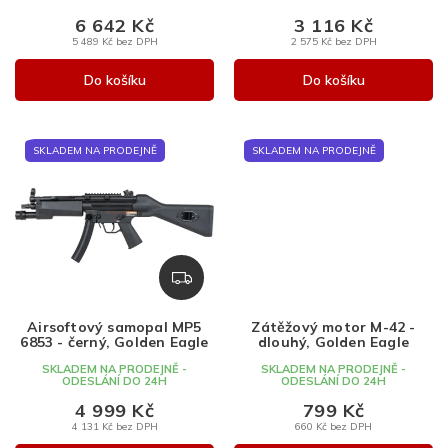
ů
6 642 Kč
3 116 Kč
5 489 Kč bez DPH
2 575 Kč bez DPH
Do košíku
Do košíku
SKLADEM NA PRODEJNĚ
SKLADEM NA PRODEJNĚ
Z
D
A
Airsoftový samopal MP5
Zátěžový motor M-42 -
R
6853 - černý, Golden Eagle
dlouhý, Golden Eagle
M
SKLADEM NA PRODEJNĚ -
SKLADEM NA PRODEJNĚ -
A
ODESLÁNÍ DO 24H
ODESLÁNÍ DO 24H
4 999 Kč
799 Kč
4 131 Kč bez DPH
660 Kč bez DPH