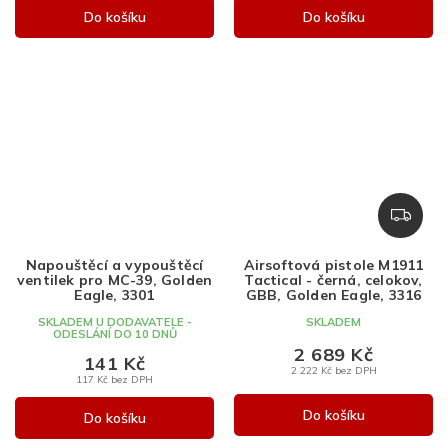
Do košíku
Do košíku
Z
D
A
Napouštěcí a vypouštěcí
Airsoftová pistole M1911
R
ventilek pro MC-39, Golden
Tactical - černá, celokov,
M
Eagle, 3301
GBB, Golden Eagle, 3316
A
SKLADEM U DODAVATELE -
SKLADEM
ODESLÁNÍ DO 10 DNŮ
2 689 Kč
141 Kč
2 222 Kč bez DPH
117 Kč bez DPH
Do košíku
Do košíku