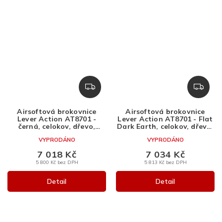
Z
Z
D
D
A
A
Airsoftová brokovnice
Airsoftová brokovnice
R
R
Lever Action AT8701 -
Lever Action AT8701 - Flat
M
M
černá, celokov, dřevo,
Dark Earth, celokov, dřevo,
Golden Eagle
Golden Eagle
A
A
VYPRODÁNO
VYPRODÁNO
7 018 Kč
7 034 Kč
5 800 Kč bez DPH
5 813 Kč bez DPH
Detail
Detail