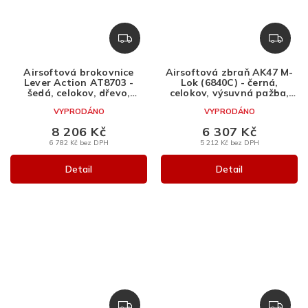
Z
Z
D
D
A
A
Airsoftová brokovnice
Airsoftová zbraň AK47 M-
R
R
Lever Action AT8703 -
Lok (6840C) - černá,
M
M
šedá, celokov, dřevo,
celokov, výsuvná pažba,
Golden Eagle
Golden Eagle
A
A
VYPRODÁNO
VYPRODÁNO
8 206 Kč
6 307 Kč
6 782 Kč bez DPH
5 212 Kč bez DPH
Detail
Detail
Z
Z