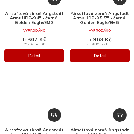
D
D
A
A
Airsoftová zbraň Angstadt
Airsoftová zbraň Angstadt
R
R
Arms UDP-9 4'' - černá,
Arms UDP-9 5,5''' - černá,
M
M
Golden Eagle/EMG
Golden Eagle/EMG
A
A
VYPRODÁNO
VYPRODÁNO
6 307 Kč
5 963 Kč
5 212 Kč bez DPH
4 928 Kč bez DPH
Detail
Detail
Z
Z
D
D
A
A
Airsoftová zbraň Angstadt
Airsoftová zbraň Angstadt
R
R