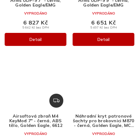
Arms UDP-9 7'' - černá,
Arms UDP-9 9'' - černá,
M
M
Golden Eagle/EMG
Golden Eagle/EMG
A
A
VYPRODÁNO
VYPRODÁNO
6 827 Kč
6 651 Kč
5 642 Kč bez DPH
5 497 Kč bez DPH
Detail
Detail
Z
D
A
Airsoftová zbraň M4
Náhradní kryt patronové
R
KeyMod 7" - černá, ABS
šachty pro brokovnici M870
M
tělo, Golden Eagle, 6612
- černá, Golden Eagle, MC-
94
A
VYPRODÁNO
VYPRODÁNO