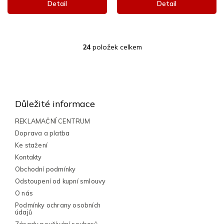
Detail
Detail
24
položek celkem
O
v
l
Z
á
á
d
a
p
Důležité informace
c
a
í
t
REKLAMAČNÍ CENTRUM
p
í
Doprava a platba
r
v
Ke stažení
k
Kontakty
y
Obchodní podmínky
v
Odstoupení od kupní smlouvy
ý
p
O nás
i
Podmínky ochrany osobních
s
údajů
u