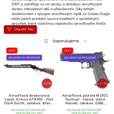
2007 a zaměřuje se na výrobu a distribuci airsoftových
zbraní, náhradních dílů a příslušenství. Díky letitým
zkušenostem s vývojem airsoftových replik se Golden Eagle
může pyšnit produkcí vysoce kvalitních a spolehlivých
airsoftek, které nadchnou nejednoho airsoftovéhe hráče.
Otevřít filtr
Ř
Doporučujeme
a
Nejlevnější
V
z
AKCE
AKCE
ý
e
Nejdražší
SKLADEM NA PRODEJNĚ
SKLADEM NA PRODEJNĚ
p
n
Nejprodávanější
i
í
s
p
Abecedně
p
r
r
o
–17 %
–17 %
o
d
d
u
Airsoftová brokovnice
Airsoftová pistole M1911
Lever Action AT8703 - Flat
Tactical - černá, zlatá
u
k
Dark Earth, celokov, dřevo,
hlaveň, celokov, GBB,
k
t
Golden Eagle
Golden Eagle, 3340
SKLADEM NA PRODEJNĚ -
SKLADEM NA PRODEJNĚ -
t
ů
ODESLÁNÍ DO 24H
ODESLÁNÍ DO 24H