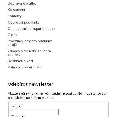
p
í
Doprava a platba
r
v
Ke stažení
k
Kontakty
y
Obchodní podmínky
v
Odstoupení od kupní smlouvy
ý
p
O nás
i
Podmínky ochrany osobních
s
údajů
u
Zásady používání souborů
cookies
Reklamační řád
Volná pracovní místa
Odebírat newsletter
Vložte svůj e-mail a my vám budeme zasílat informace o nových
produktech na našem e-shopu.
E-mail