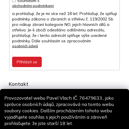
Souhlasím s
obchodními podmínkami
a prohlašuji, že je mi více než 18 let. Prohlašuji, že splňuji
podmínky zákona o zbraních a střelivu č. 119/2002 Sb.
pro nákup zbraní kategorie NO, jejich hlavních dílů a
střeliva. Je-li zboží odesíláno odlišnému adresátu,
prohlašuji, že i tento adresát splňuje výše uvedené
podmínky. Dále souhlasím se zpracováním
osobních údajů
.
Přihlásit se
Kontakt
info
@
airsoft-online.cz
Provozovatel webu Pavel Vlach IČ: 76479633., jako
+420 775 106 530
správce osobních údajů, zpracovává na tomto webu
Staň se fanouškem
soubory cookies. Dalším procházením tohoto webu
vyjadřujete souhlas s jejich používáním a zároveň
prohlašujete, že jste starší 18 let.
Copyright 2026
Airsoft-online.cz
. Všechna práva vyhrazena.