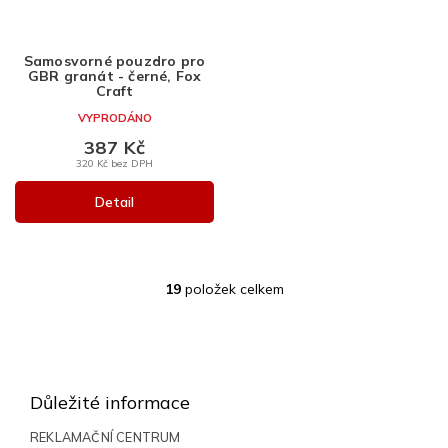
Samosvorné pouzdro pro
GBR granát - černé, Fox
Craft
VYPRODÁNO
387 Kč
320 Kč bez DPH
Detail
19
položek celkem
O
v
l
Z
á
á
d
a
p
Důležité informace
c
a
í
t
REKLAMAČNÍ CENTRUM