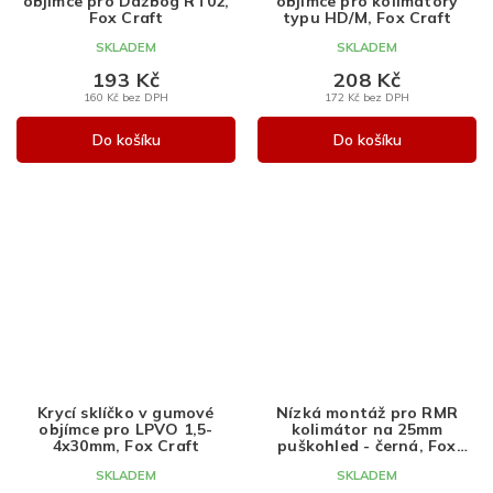
objímce pro Dažbog RT02,
objímce pro kolimátory
Fox Craft
typu HD/M, Fox Craft
SKLADEM
SKLADEM
193 Kč
208 Kč
160 Kč bez DPH
172 Kč bez DPH
Do košíku
Do košíku
Krycí sklíčko v gumové
Nízká montáž pro RMR
objímce pro LPVO 1,5-
kolimátor na 25mm
4x30mm, Fox Craft
puškohled - černá, Fox
Craft
SKLADEM
SKLADEM