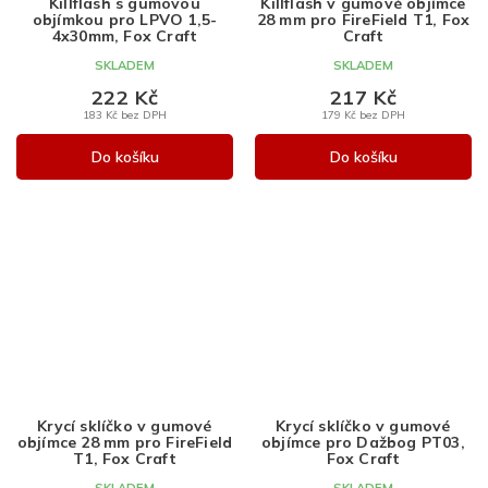
Killflash s gumovou
Killflash v gumové objímce
objímkou pro LPVO 1,5-
28 mm pro FireField T1, Fox
4x30mm, Fox Craft
Craft
SKLADEM
SKLADEM
222 Kč
217 Kč
183 Kč bez DPH
179 Kč bez DPH
Do košíku
Do košíku
Krycí sklíčko v gumové
Krycí sklíčko v gumové
objímce 28 mm pro FireField
objímce pro Dažbog PT03,
T1, Fox Craft
Fox Craft
SKLADEM
SKLADEM