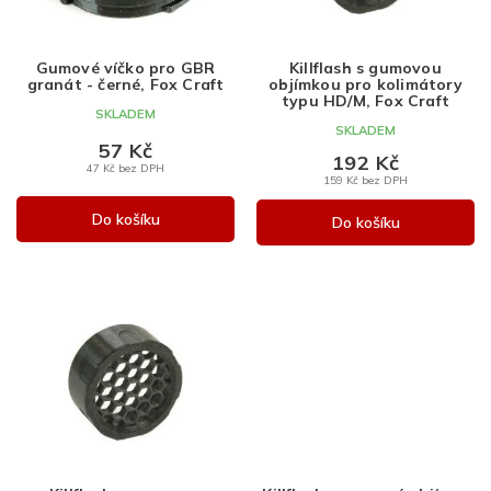
r
o
o
d
d
u
Gumové víčko pro GBR
Killflash s gumovou
granát - černé, Fox Craft
objímkou pro kolimátory
u
k
typu HD/M, Fox Craft
k
t
SKLADEM
SKLADEM
t
ů
57 Kč
ů
192 Kč
47 Kč bez DPH
159 Kč bez DPH
Do košíku
Do košíku