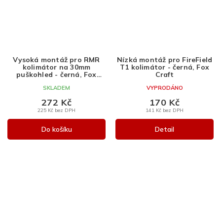
Vysoká montáž pro RMR
Nízká montáž pro FireField
kolimátor na 30mm
T1 kolimátor - černá, Fox
puškohled - černá, Fox
Craft
Craft
SKLADEM
VYPRODÁNO
272 Kč
170 Kč
225 Kč bez DPH
141 Kč bez DPH
Do košíku
Detail