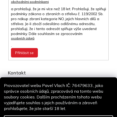
obchodními podmínkami
a prohlašuji, že je mi více než 18 let. Prohlašuji, že splňuji
podmínky zákona o zbraních a střelivu č. 119/2002 Sb.
pro nákup zbraní kategorie NO, jejich hlavních dílů a
střeliva. Je-li zboží odesíláno odlišnému adresátu,
prohlašuji, že i tento adresát splňuje výše uvedené
podmínky. Dále souhlasím se zpracováním
osobních údajů
.
Přihlásit se
Kontakt
info
@
airsoft-online.cz
Provozovatel webu Pavel Vlach IČ: 76479633., jako
+420 775 106 530
správce osobních údajů, zpracovává na tomto webu
Staň se fanouškem
soubory cookies. Dalším procházením tohoto webu
vyjadřujete souhlas s jejich používáním a zároveň
prohlašujete, že jste starší 18 let.
Copyright 2026
Airsoft-online.cz
. Všechna práva vyhrazena.