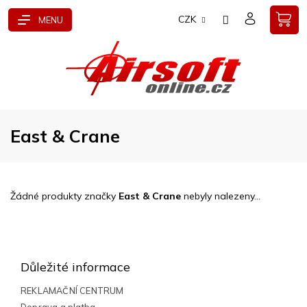
Přejít
CZK
na
obsah
East & Crane
Žádné produkty značky
East & Crane
nebyly nalezeny...
Z
á
p
Důležité informace
a
t
REKLAMAČNÍ CENTRUM