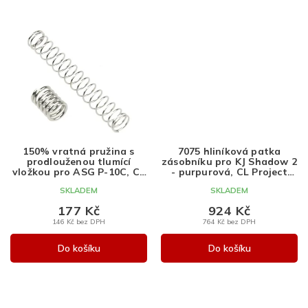
150% vratná pružina s
7075 hliníková patka
prodlouženou tlumící
zásobníku pro KJ Shadow 2
vložkou pro ASG P-10C, CL
- purpurová, CL Project
Project Design
Design
SKLADEM
SKLADEM
177 Kč
924 Kč
146 Kč bez DPH
764 Kč bez DPH
Do košíku
Do košíku