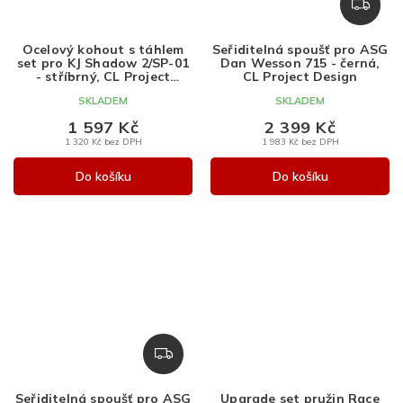
Z
D
A
Ocelový kohout s táhlem
Seřiditelná spoušť pro ASG
R
set pro KJ Shadow 2/SP-01
Dan Wesson 715 - černá,
M
- stříbrný, CL Project
CL Project Design
Design
A
SKLADEM
SKLADEM
1 597 Kč
2 399 Kč
1 320 Kč bez DPH
1 983 Kč bez DPH
Do košíku
Do košíku
Z
D
A
Seřiditelná spoušť pro ASG
Upgrade set pružin Race