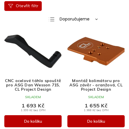
Otevřít filtr
Ř
Doporučujeme
a
Nejlevnější
V
z
ý
e
Nejdražší
p
n
Nejprodávanější
i
í
s
p
Abecedně
p
r
r
o
o
d
d
u
CNC ocelové táhlo spouště
Montáž kolimátoru pro
pro ASG Dan Wesson 715,
ASG závěr - oranžová, CL
u
k
CL Project Design
Project Design
k
t
SKLADEM
SKLADEM
t
ů
ů
1 693 Kč
1 655 Kč
1 399 Kč bez DPH
1 368 Kč bez DPH
Do košíku
Do košíku