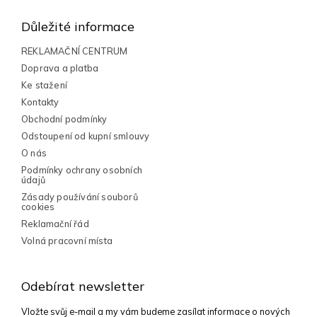
á
d
a
p
Důležité informace
c
a
í
t
REKLAMAČNÍ CENTRUM
p
í
Doprava a platba
r
v
Ke stažení
k
Kontakty
y
Obchodní podmínky
v
Odstoupení od kupní smlouvy
ý
p
O nás
i
Podmínky ochrany osobních
s
údajů
u
Zásady používání souborů
cookies
Reklamační řád
Volná pracovní místa
Odebírat newsletter
Vložte svůj e-mail a my vám budeme zasílat informace o nových