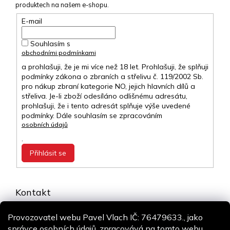
produktech na našem e-shopu.
E-mail
Souhlasím s
obchodními podmínkami
a prohlašuji, že je mi více než 18 let. Prohlašuji, že splňuji
podmínky zákona o zbraních a střelivu č. 119/2002 Sb.
pro nákup zbraní kategorie NO, jejich hlavních dílů a
střeliva. Je-li zboží odesíláno odlišnému adresátu,
prohlašuji, že i tento adresát splňuje výše uvedené
podmínky. Dále souhlasím se zpracováním
osobních údajů
.
Přihlásit se
Kontakt
info
@
airsoft-online.cz
Provozovatel webu Pavel Vlach IČ: 76479633., jako
+420 775 106 530
správce osobních údajů, zpracovává na tomto webu