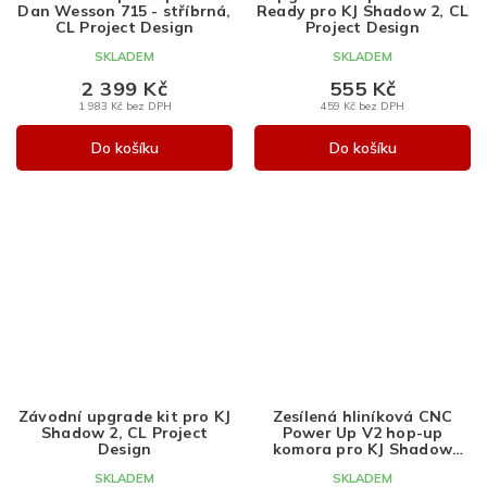
R
Dan Wesson 715 - stříbrná,
Ready pro KJ Shadow 2, CL
M
CL Project Design
Project Design
A
SKLADEM
SKLADEM
2 399 Kč
555 Kč
1 983 Kč bez DPH
459 Kč bez DPH
Do košíku
Do košíku
Závodní upgrade kit pro KJ
Zesílená hliníková CNC
Shadow 2, CL Project
Power Up V2 hop-up
Design
komora pro KJ Shadow
2/SP-01/USW, CL Project
SKLADEM
SKLADEM
Design