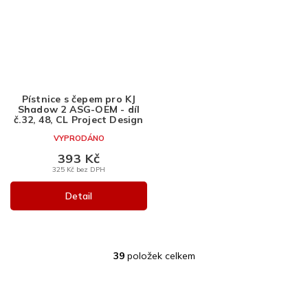
Pístnice s čepem pro KJ
Shadow 2 ASG-OEM - díl
č.32, 48, CL Project Design
VYPRODÁNO
393 Kč
325 Kč bez DPH
Detail
39
položek celkem
O
v
l
Z
á