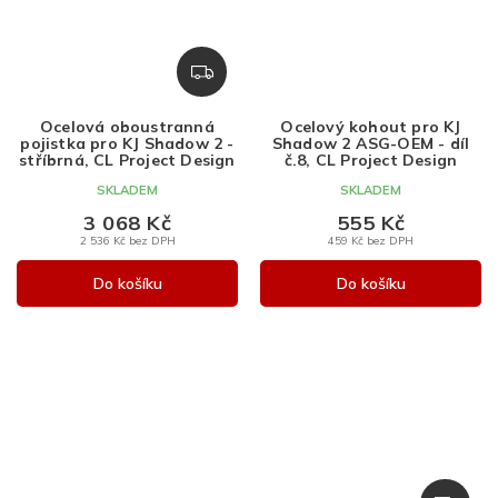
Z
D
A
Ocelová oboustranná
Ocelový kohout pro KJ
R
pojistka pro KJ Shadow 2 -
Shadow 2 ASG-OEM - díl
M
stříbrná, CL Project Design
č.8, CL Project Design
A
SKLADEM
SKLADEM
3 068 Kč
555 Kč
2 536 Kč bez DPH
459 Kč bez DPH
Do košíku
Do košíku