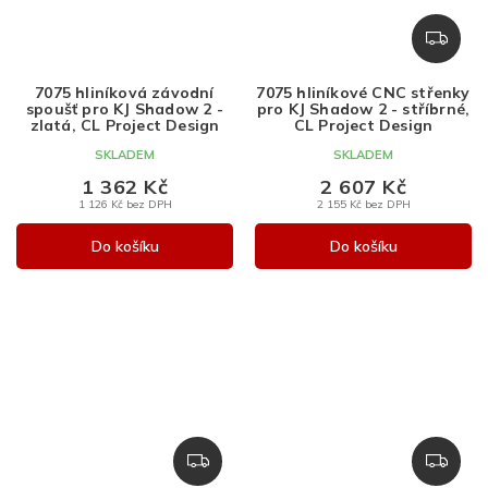
Z
D
A
7075 hliníková závodní
7075 hliníkové CNC střenky
R
spoušť pro KJ Shadow 2 -
pro KJ Shadow 2 - stříbrné,
M
zlatá, CL Project Design
CL Project Design
A
SKLADEM
SKLADEM
1 362 Kč
2 607 Kč
1 126 Kč bez DPH
2 155 Kč bez DPH
Do košíku
Do košíku
Z
Z
D
D