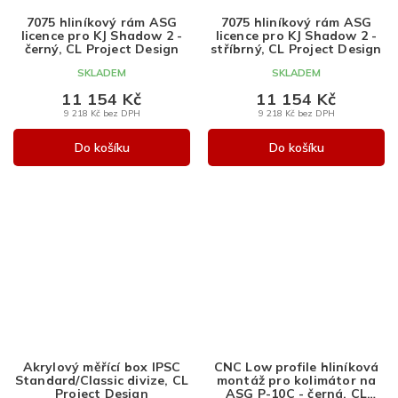
A
A
7075 hliníkový rám ASG
7075 hliníkový rám ASG
R
R
licence pro KJ Shadow 2 -
licence pro KJ Shadow 2 -
M
M
černý, CL Project Design
stříbrný, CL Project Design
A
A
SKLADEM
SKLADEM
11 154 Kč
11 154 Kč
9 218 Kč bez DPH
9 218 Kč bez DPH
Do košíku
Do košíku
Akrylový měřící box IPSC
CNC Low profile hliníková
Standard/Classic divize, CL
montáž pro kolimátor na
Project Design
ASG P-10C - černá, CL