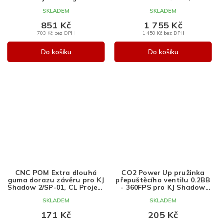
Project Design
SKLADEM
SKLADEM
851 Kč
1 755 Kč
703 Kč bez DPH
1 450 Kč bez DPH
Do košíku
Do košíku
CNC POM Extra dlouhá
CO2 Power Up pružinka
guma dorazu závěru pro KJ
přepuštěcího ventilu 0.2BB
Shadow 2/SP-01, CL Project
- 360FPS pro KJ Shadow
Design
2/SP-01, CL Project Design
SKLADEM
SKLADEM
171 Kč
205 Kč