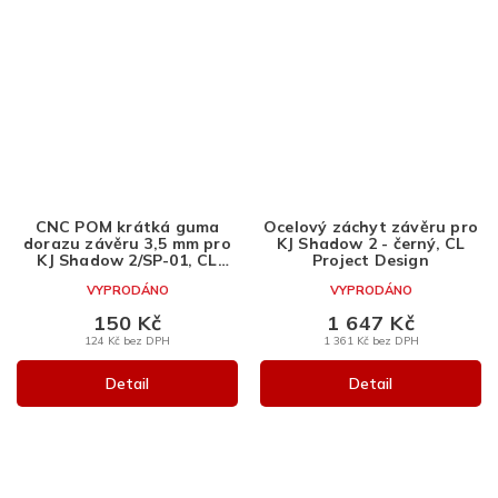
CNC POM krátká guma
Ocelový záchyt závěru pro
dorazu závěru 3,5 mm pro
KJ Shadow 2 - černý, CL
KJ Shadow 2/SP-01, CL
Project Design
Project Design
VYPRODÁNO
VYPRODÁNO
150 Kč
1 647 Kč
124 Kč bez DPH
1 361 Kč bez DPH
Detail
Detail