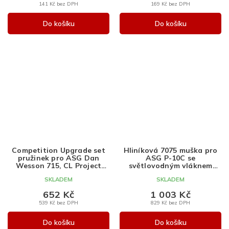
141 Kč bez DPH
169 Kč bez DPH
Do košíku
Do košíku
Competition Upgrade set
Hliníková 7075 muška pro
pružinek pro ASG Dan
ASG P-10C se
Wesson 715, CL Project
světlovodným vláknem
Design
1mm, CL Project Design
SKLADEM
SKLADEM
652 Kč
1 003 Kč
539 Kč bez DPH
829 Kč bez DPH
Do košíku
Do košíku