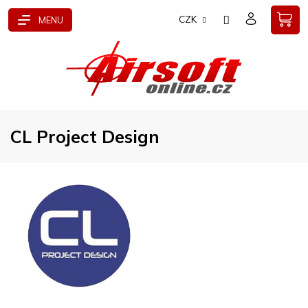
Přejít
CZK
na
obsah
CL Project Design