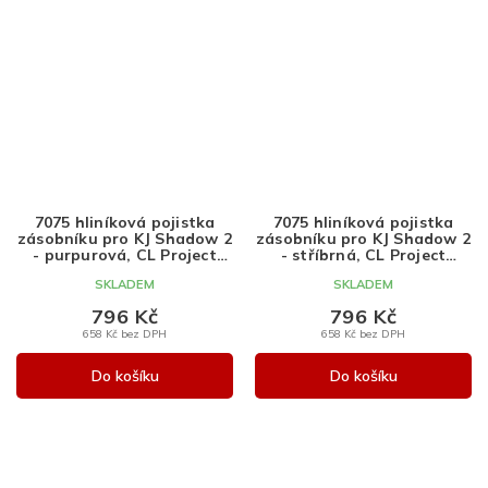
7075 hliníková pojistka
7075 hliníková pojistka
zásobníku pro KJ Shadow 2
zásobníku pro KJ Shadow 2
- purpurová, CL Project
- stříbrná, CL Project
Design
Design
SKLADEM
SKLADEM
796 Kč
796 Kč
658 Kč bez DPH
658 Kč bez DPH
Do košíku
Do košíku