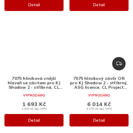
Detail
Detail
Z
D
A
7075 hliníková vnější
7075 hliníkový závěr OR
R
hlaveň se závitem pro KJ
pro KJ Shadow 2 - stříbrný,
M
Shadow 2 - stříbrná, CL
ASG licence, CL Project
Project Design
Design
A
VYPRODÁNO
VYPRODÁNO
1 693 Kč
6 014 Kč
1 399 Kč bez DPH
4 970 Kč bez DPH
Detail
Detail