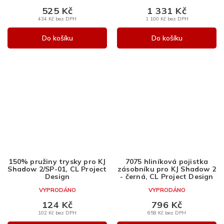
525 Kč
1 331 Kč
434 Kč bez DPH
1 100 Kč bez DPH
Do košíku
Do košíku
150% pružiny trysky pro KJ
7075 hliníková pojistka
Shadow 2/SP-01, CL Project
zásobníku pro KJ Shadow 2
Design
- černá, CL Project Design
VYPRODÁNO
VYPRODÁNO
124 Kč
796 Kč
102 Kč bez DPH
658 Kč bez DPH