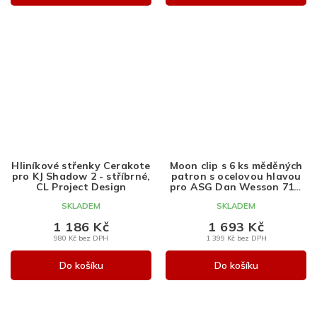
Hliníkové střenky Cerakote
Moon clip s 6 ks měděných
pro KJ Shadow 2 - stříbrné,
patron s ocelovou hlavou
CL Project Design
pro ASG Dan Wesson 715,
CL Project Design
SKLADEM
SKLADEM
1 186 Kč
1 693 Kč
980 Kč bez DPH
1 399 Kč bez DPH
Do košíku
Do košíku