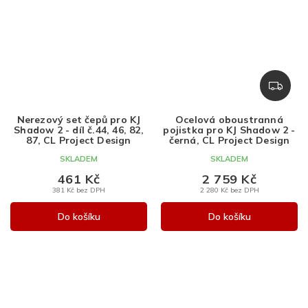
Z
D
A
Nerezový set čepů pro KJ
Ocelová oboustranná
R
Shadow 2 - díl č.44, 46, 82,
pojistka pro KJ Shadow 2 -
M
87, CL Project Design
černá, CL Project Design
A
SKLADEM
SKLADEM
461 Kč
2 759 Kč
381 Kč bez DPH
2 280 Kč bez DPH
Do košíku
Do košíku