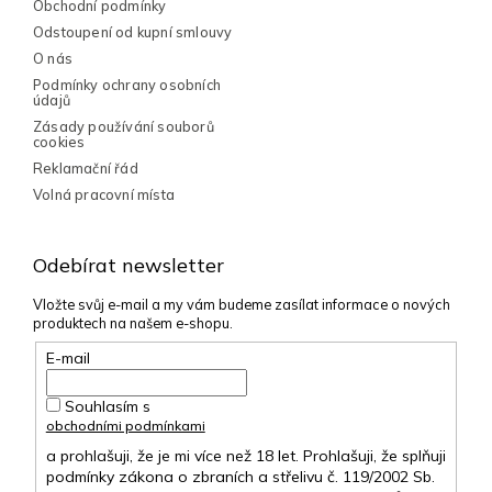
p
Obchodní podmínky
i
Odstoupení od kupní smlouvy
s
O nás
u
Podmínky ochrany osobních
údajů
Zásady používání souborů
cookies
Reklamační řád
Volná pracovní místa
Odebírat newsletter
Vložte svůj e-mail a my vám budeme zasílat informace o nových
produktech na našem e-shopu.
E-mail
Souhlasím s
obchodními podmínkami
a prohlašuji, že je mi více než 18 let. Prohlašuji, že splňuji
podmínky zákona o zbraních a střelivu č. 119/2002 Sb.