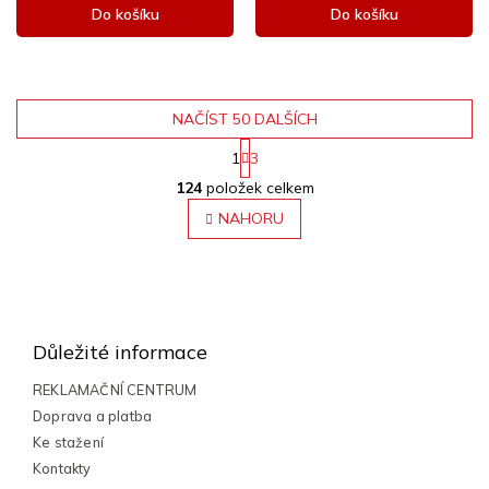
Do košíku
Do košíku
NAČÍST 50 DALŠÍCH
S
1
3
t
O
r
124
položek celkem
v
á
l
NAHORU
n
á
k
o
d
v
a
Z
á
c
n
á
í
í
p
p
Důležité informace
r
a
v
t
REKLAMAČNÍ CENTRUM
k
í
Doprava a platba
y
Ke stažení
v
ý
Kontakty