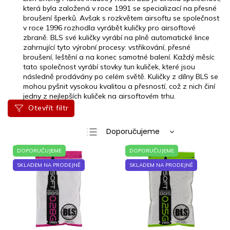
která byla založená v roce 1991 se specializací na přesné
broušení šperků. Avšak s rozkvětem airsoftu se společnost
v roce 1996 rozhodla vyrábět kuličky pro airsoftové
zbraně. BLS své kuličky vyrábí na plně automatické lince
zahrnující tyto výrobní procesy: vstřikování, přesné
broušení, leštění a na konec samotné balení. Každý měsíc
tato společnost vyrábí stovky tun kuliček, které jsou
následně prodávány po celém světě. Kuličky z dílny BLS se
mohou pyšnit vysokou kvalitou a přesností, což z nich činí
jedny z nejlepších kuliček na airsoftovém trhu.
Otevřít filtr
Ř
Doporučujeme
a
Nejlevnější
V
z
DOPORUČUJEME
DOPORUČUJEME
ý
e
Nejdražší
SKLADEM NA PRODEJNĚ
SKLADEM NA PRODEJNĚ
p
n
Nejprodávanější
i
í
s
p
Abecedně
p
r
r
o
o
d