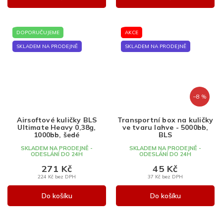
DOPORUČUJEME
AKCE
SKLADEM NA PRODEJNĚ
SKLADEM NA PRODEJNĚ
–8 %
Airsoftové kuličky BLS
Transportní box na kuličky
Ultimate Heavy 0,38g,
ve tvaru lahve - 5000bb,
1000bb, šedé
BLS
SKLADEM NA PRODEJNĚ -
SKLADEM NA PRODEJNĚ -
ODESLÁNÍ DO 24H
ODESLÁNÍ DO 24H
271 Kč
45 Kč
224 Kč bez DPH
37 Kč bez DPH
Do košíku
Do košíku