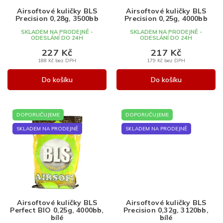
d
u
Airsoftové kuličky BLS
Airsoftové kuličky BLS
Precision 0,28g, 3500bb
Precision 0,25g, 4000bb
u
k
k
t
SKLADEM NA PRODEJNĚ -
SKLADEM NA PRODEJNĚ -
ODESLÁNÍ DO 24H
ODESLÁNÍ DO 24H
t
ů
227 Kč
217 Kč
ů
188 Kč bez DPH
179 Kč bez DPH
Do košíku
Do košíku
DOPORUČUJEME
DOPORUČUJEME
SKLADEM NA PRODEJNĚ
SKLADEM NA PRODEJNĚ
Airsoftové kuličky BLS
Airsoftové kuličky BLS
Perfect BIO 0,25g, 4000bb,
Precision 0,32g, 3120bb,
bílé
bílé