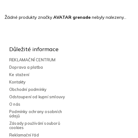
Žádné produkty značky
AVATAR grenade
nebyly nalezeny...
Z
á
p
Důležité informace
a
t
REKLAMAČNÍ CENTRUM
í
Doprava a platba
Ke stažení
Kontakty
Obchodní podmínky
Odstoupení od kupní smlouvy
O nás
Podmínky ochrany osobních
údajů
Zásady používání souborů
cookies
Reklamační řád