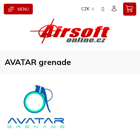
Přejít
CZK
na
obsah
AVATAR grenade