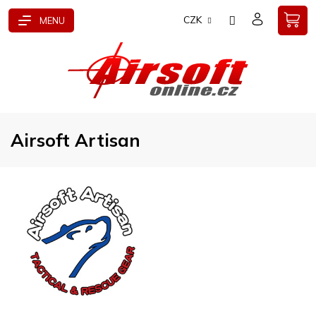
Přejít
CZK
na
obsah
Airsoft Artisan