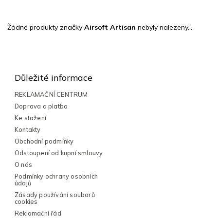
Žádné produkty značky
Airsoft Artisan
nebyly nalezeny...
Z
á
p
Důležité informace
a
t
REKLAMAČNÍ CENTRUM
í
Doprava a platba
Ke stažení
Kontakty
Obchodní podmínky
Odstoupení od kupní smlouvy
O nás
Podmínky ochrany osobních
údajů
Zásady používání souborů
cookies
Reklamační řád