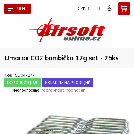
Přejít
CZK
na
obsah
Umarex CO2 bombička 12g set - 25ks
Kód:
SD047277
DOPORUČUJEME
SKLADEM NA PRODEJNĚ
Průměrné
Podrobnosti hodnocení
Neohodnoceno
hodnocení
produktu
je
0,0
z
5
hvězdiček.