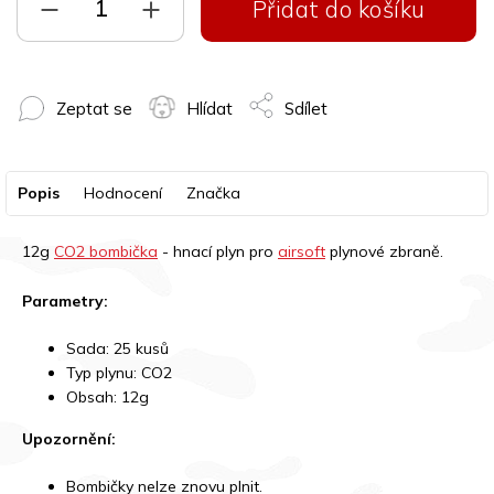
Přidat do košíku
Zeptat se
Hlídat
Sdílet
Popis
Hodnocení
Značka
12g
CO2 bombička
- hnací plyn pro
airsoft
plynové zbraně.
Parametry:
Sada: 25 kusů
Typ plynu: CO2
Obsah: 12g
Upozornění:
Bombičky nelze znovu plnit.