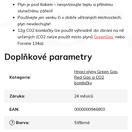
Plyn je pod tlakem – nevystavujte teplu a přímému
slunečnímu záření!
Používejte jen venku či v dobře větraných místnostech,
plyn nevdechujte!
12g CO2 bombičky lze použít výhradně do zbraní na ně
určených (CO2 nelze použít místo plynů
GreenGas
, nebo
Forane 134a).
Doplňkové parametry
Hnací plyny Green Gas,
Kategorie
:
Red Gas a CO2
bombičky
Záruka
:
24 měsíců
EAN
:
0000000946803
?
Barva
:
Stříbrná