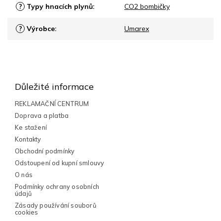
?
Typy hnacích plynů
:
CO2 bombičky
?
Výrobce
:
Umarex
Z
á
p
Důležité informace
a
t
REKLAMAČNÍ CENTRUM
í
Doprava a platba
Ke stažení
Kontakty
Obchodní podmínky
Odstoupení od kupní smlouvy
O nás
Podmínky ochrany osobních
údajů
Zásady používání souborů
cookies