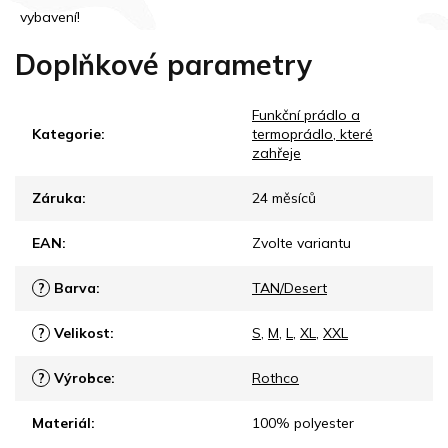
vybavení!
Doplňkové parametry
Funkční prádlo a
Kategorie
:
termoprádlo, které
zahřeje
Záruka
:
24 měsíců
EAN
:
Zvolte variantu
?
Barva
:
TAN/Desert
?
Velikost
:
S
,
M
,
L
,
XL
,
XXL
?
Výrobce
:
Rothco
Materiál
:
100% polyester