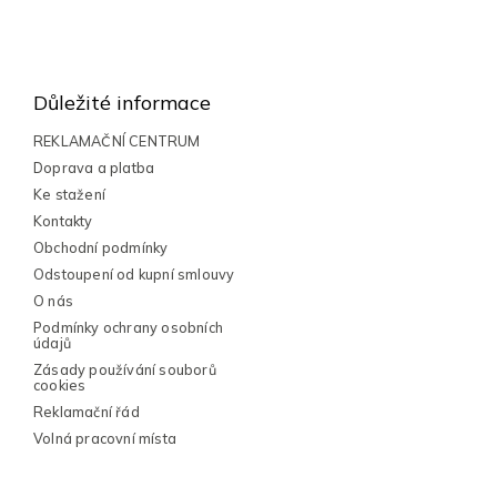
Z
á
p
Důležité informace
a
t
REKLAMAČNÍ CENTRUM
í
Doprava a platba
Ke stažení
Kontakty
Obchodní podmínky
Odstoupení od kupní smlouvy
O nás
Podmínky ochrany osobních
údajů
Zásady používání souborů
cookies
Reklamační řád
Volná pracovní místa