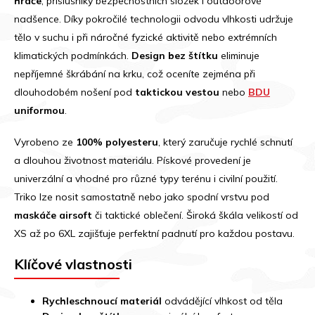
hráče
, příslušníky bezpečnostních složek i outdoorové
nadšence. Díky pokročilé technologii odvodu vlhkosti udržuje
tělo v suchu i při náročné fyzické aktivitě nebo extrémních
klimatických podmínkách.
Design bez štítku
eliminuje
nepříjemné škrábání na krku, což oceníte zejména při
dlouhodobém nošení pod
taktickou vestou
nebo
BDU
uniformou
.
Vyrobeno ze
100% polyesteru
, který zaručuje rychlé schnutí
a dlouhou životnost materiálu. Pískové provedení je
univerzální a vhodné pro různé typy terénu i civilní použití.
Triko lze nosit samostatně nebo jako spodní vrstvu pod
maskáče airsoft
či taktické oblečení. Široká škála velikostí od
XS až po 6XL zajišťuje perfektní padnutí pro každou postavu.
Klíčové vlastnosti
Rychleschnoucí materiál
odvádějící vlhkost od těla