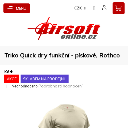
Přejít
CZK
na
obsah
Triko Quick dry funkční - pískové, Rothco
Kód:
AKCE
SKLADEM NA PRODEJNĚ
Průměrné
Podrobnosti hodnocení
Neohodnoceno
hodnocení
produktu
je
0,0
z
5
hvězdiček.