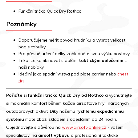
Funkční tričko Quick Dry Rothco
Poznámky
Doporučujeme měřit obvod hrudníku a vybrat velikost
podle tabulky
Pro přesné určení délky zohledněte svou výšku postavy
Triko lze kombinovat s dalším
taktickým oblečením
z
naší nabídky
Ideální jako spodní vrstva pod plate carrier nebo
chest
rig
Pořiďte si funkční tričko Quick Dry od Rothco
a vychutnejte
si maximální komfort během každé airsoftové hry i náročných
outdoorových aktivit. Díky našemu
rychlému expedičnímu
systému
máte zboží skladem s odesláním do 24 hodin.
Objednávejte s důvěrou na
www.airsoft-online.cz
- vašem
specialistovi na
airsoft výbavu
a profesionální taktické