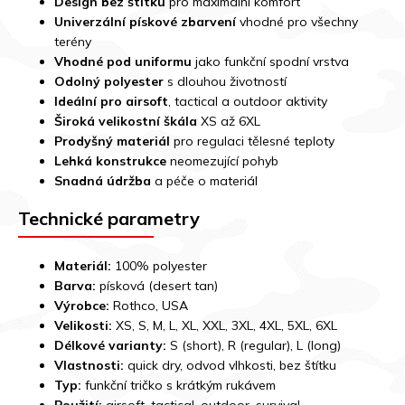
Design bez štítku
pro maximální komfort
Univerzální pískové zbarvení
vhodné pro všechny
terény
Vhodné pod uniformu
jako funkční spodní vrstva
Odolný polyester
s dlouhou životností
Ideální pro airsoft
, tactical a outdoor aktivity
Široká velikostní škála
XS až 6XL
Prodyšný materiál
pro regulaci tělesné teploty
Lehká konstrukce
neomezující pohyb
Snadná údržba
a péče o materiál
Technické parametry
Materiál:
100% polyester
Barva:
písková (desert tan)
Výrobce:
Rothco, USA
Velikosti:
XS, S, M, L, XL, XXL, 3XL, 4XL, 5XL, 6XL
Délkové varianty:
S (short), R (regular), L (long)
Vlastnosti:
quick dry, odvod vlhkosti, bez štítku
Typ:
funkční tričko s krátkým rukávem