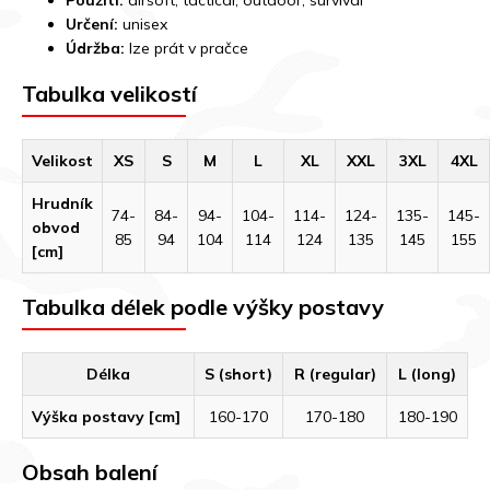
Použití:
airsoft, tactical, outdoor, survival
Určení:
unisex
Údržba:
lze prát v pračce
Tabulka velikostí
Velikost
XS
S
M
L
XL
XXL
3XL
4XL
Hrudník
74-
84-
94-
104-
114-
124-
135-
145-
obvod
85
94
104
114
124
135
145
155
[cm]
Tabulka délek podle výšky postavy
Délka
S (short)
R (regular)
L (long)
Výška postavy [cm]
160-170
170-180
180-190
Obsah balení