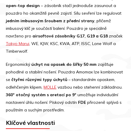
open-top design
– zásobník stačí jednoduše zasunout a
pouzdro ho okamžitě pevně zajistí. Sílu sevření lze regulovat
jedním imbusovým šroubem z přední strany
, přičemž
imbusový klíč je součástí balení. Pouzdro je speciálně
navrženo pro
airsoftové zásobníky G17, G19 a G18
značek
Tokyo Marui
, WE, KJW, KSC, KWA, ATP, ISSC, Lone Wolf a
Timberwolf.
Ergonomický
úchyt na opasek do šířky 50 mm
zajišťuje
pohodlné a stabilní nošení. Pouzdra Amomax lze kombinovat
se
čtyřmi různými typy úchytů
– standardním opaskem,
odlehčeným klipem,
MOLLE
vazbou nebo stehenní základnou.
360° otočný systém s aretací po 9°
umožňuje individuální
nastavení úhlu nošení. Pískový odstín
FDE
přirozeně splývá s
pouštním a suchým prostředím.
Klíčové vlastnosti