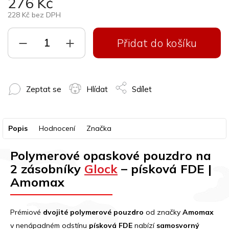
276 Kč
228 Kč bez DPH
Přidat do košíku
Zeptat se
Hlídat
Sdílet
Popis
Hodnocení
Značka
Polymerové opaskové pouzdro na
2 zásobníky
Glock
– písková FDE |
Amomax
Prémiové
dvojité polymerové pouzdro
od značky
Amomax
v nenápadném odstínu
písková FDE
nabízí
samosvorný