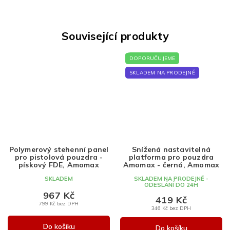
Související produkty
DOPORUČUJEME
SKLADEM NA PRODEJNĚ
Polymerový stehenní panel
Snížená nastavitelná
pro pistolová pouzdra -
platforma pro pouzdra
pískový FDE, Amomax
Amomax - černá, Amomax
SKLADEM
SKLADEM NA PRODEJNĚ -
ODESLÁNÍ DO 24H
967 Kč
419 Kč
799 Kč bez DPH
346 Kč bez DPH
Do košíku
Do košíku