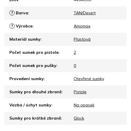
?
Barva
:
TAN/Desert
?
Výrobce
:
Amomax
Materiál sumky
:
Plastová
Počet sumek pro pistole
:
2
Počet sumek pro pušky
:
0
Provedení sumky
:
Otevřené sumky
Sumky pro dlouhé zbraně
:
Pistole
Vazba / úchyt sumky
:
Na opasek
Sumky pro krátké zbraně
:
Glock