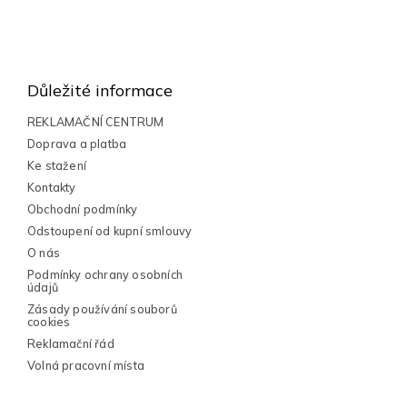
Z
á
p
Důležité informace
a
t
REKLAMAČNÍ CENTRUM
í
Doprava a platba
Ke stažení
Kontakty
Obchodní podmínky
Odstoupení od kupní smlouvy
O nás
Podmínky ochrany osobních
údajů
Zásady používání souborů
cookies
Reklamační řád
Volná pracovní místa