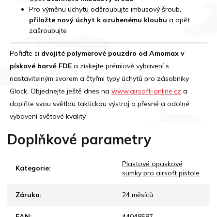
Pro výměnu úchytu odšroubujte imbusový šroub,
přiložte nový úchyt k ozubenému kloubu
a opět
zašroubujte
Pořiďte si
dvojité polymerové pouzdro od Amomax v
pískové barvě FDE
a získejte prémiové vybavení s
nastavitelným svorem a čtyřmi typy úchytů pro zásobníky
Glock. Objednejte ještě dnes na
www.airsoft-online.cz
a
doplňte svou světlou taktickou výstroj o přesné a odolné
vybavení světové kvality.
Doplňkové parametry
Plastové opaskové
Kategorie
:
sumky pro airsoft pistole
Záruka
:
24 měsíců
EAN
:
44048587