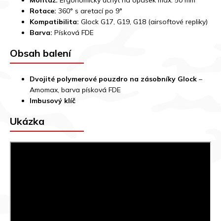
Montáž:
Ergonomický úchyt na opasek max. 50 mm
Rotace:
360° s aretací po 9°
Kompatibilita:
Glock G17, G19, G18 (airsoftové repliky)
Barva:
Písková FDE
Obsah balení
Dvojité polymerové pouzdro na zásobníky Glock
–
Amomax, barva písková FDE
Imbusový klíč
Ukázka