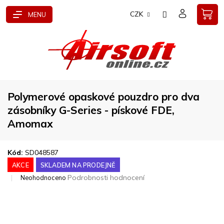
Přejít
CZK
na
obsah
Polymerové opaskové pouzdro pro dva
zásobníky G-Series - pískové FDE,
Amomax
Kód:
SD048587
AKCE
SKLADEM NA PRODEJNĚ
Průměrné
Podrobnosti hodnocení
Neohodnoceno
hodnocení
produktu
je
0,0