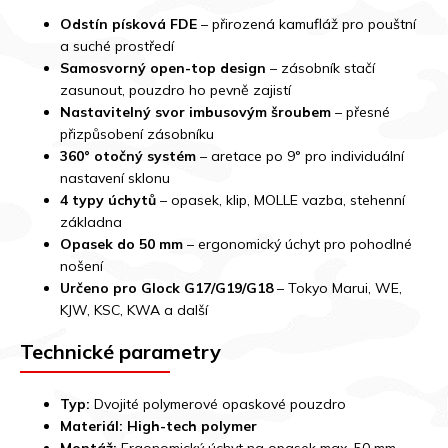
Odstín písková FDE
– přirozená kamufláž pro pouštní
a suché prostředí
Samosvorný open-top design
– zásobník stačí
zasunout, pouzdro ho pevně zajistí
Nastavitelný svor imbusovým šroubem
– přesné
přizpůsobení zásobníku
360° otočný systém
– aretace po 9° pro individuální
nastavení sklonu
4 typy úchytů
– opasek, klip, MOLLE vazba, stehenní
základna
Opasek do 50 mm
– ergonomický úchyt pro pohodlné
nošení
Určeno pro Glock G17/G19/G18
– Tokyo Marui, WE,
KJW, KSC, KWA a další
Technické parametry
Typ:
Dvojité polymerové opaskové pouzdro
Materiál:
High-tech polymer