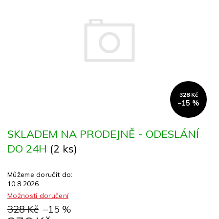
z
5
hvězdiček.
328 Kč
–15 %
SKLADEM NA PRODEJNĚ - ODESLÁNÍ
DO 24H
(2 ks)
Můžeme doručit do:
10.8.2026
Možnosti doručení
328 Kč
–15 %